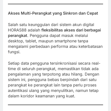
Akses Multi-Perangkat yang Sinkron dan Cepat
Salah satu keunggulan dari sistem akun digital
HORAS88 adalah
fleksibilitas akses dari berbagai
perangkat
. Pengguna dapat masuk melalui
desktop, tablet, maupun smartphone tanpa
mengalami perbedaan performa atau keterbatasan
fungsi.
Setiap data pengguna tersinkronisasi secara real-
time di seluruh perangkat, memastikan tidak ada
pengalaman yang terpotong atau hilang. Dengan
sistem ini, pengguna bebas berpindah dari satu
perangkat ke perangkat lain tanpa perlu proses
autentikasi ulang yang menyulitkan, namun tetap
dalam koridor keamanan yang kuat.