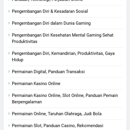
Pengembangan Diri & Kesadaran Sosial
Pengembangan Diri dalam Dunia Gaming
Pengembangan Diri Kesehatan Mental Gaming Sehat
Produktivitas
Pengembangan Diri, Kemandirian, Produktivitas, Gaya
Hidup
Permainan Digital, Panduan Transaksi
Permainan Kasino Online
Permainan Kasino Online, Slot Online, Panduan Pemain
Berpengalaman
Permainan Online, Taruhan Olahraga, Judi Bola
Permainan Slot, Panduan Casino, Rekomendasi