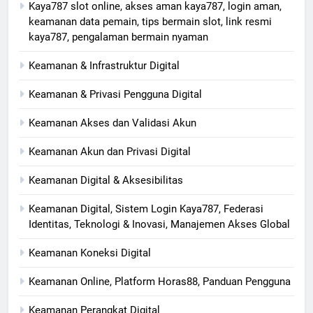
Kaya787 slot online, akses aman kaya787, login aman,
keamanan data pemain, tips bermain slot, link resmi
kaya787, pengalaman bermain nyaman
Keamanan & Infrastruktur Digital
Keamanan & Privasi Pengguna Digital
Keamanan Akses dan Validasi Akun
Keamanan Akun dan Privasi Digital
Keamanan Digital & Aksesibilitas
Keamanan Digital, Sistem Login Kaya787, Federasi
Identitas, Teknologi & Inovasi, Manajemen Akses Global
Keamanan Koneksi Digital
Keamanan Online, Platform Horas88, Panduan Pengguna
Keamanan Perangkat Digital