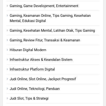
Gaming, Game Development, Entertainment
Gaming, Keamanan Online, Tips Gaming, Kesehatan
Mental, Edukasi Digital
Gaming, Kesehatan Mental, Latihan Otak, Tips Gaming
Gaming, Review Fitur, Transaksi & Keamanan
Hiburan Digital Modern
Infrastruktur Akses & Keandalan Sistem
Infrastruktur Platform Digital
Judi Online, Slot Online, Jackpot Progresif
Judi Online, Teknologi, Panduan
Judi Slot, Tips & Strategi