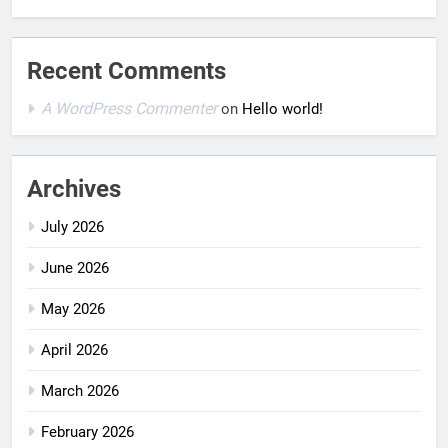
Recent Comments
A WordPress Commenter
on
Hello world!
Archives
July 2026
June 2026
May 2026
April 2026
March 2026
February 2026