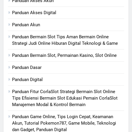
Panduan Akses Akun
Panduan Akses Digital
Panduan Akun
Panduan Bermain Slot Tips Aman Bermain Online
Strategi Judi Online Hiburan Digital Teknologi & Game
Panduan Bermain Slot, Permainan Kasino, Slot Online
Panduan Dasar
Panduan Digital
Panduan Fitur CorlaSlot Strategi Bermain Slot Online
Tips Efisiensi Bermain Slot Edukasi Pemain CorlaSlot
Manajemen Modal & Kontrol Bermain
Panduan Game Online, Tips Login Cepat, Keamanan
Akun, Tutorial Pokemon787, Game Mobile, Teknologi
dan Gadget, Panduan Digital