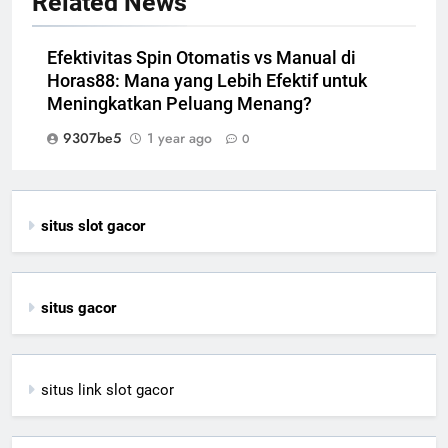
Related News
Efektivitas Spin Otomatis vs Manual di
Horas88: Mana yang Lebih Efektif untuk
Meningkatkan Peluang Menang?
9307be5
1 year ago
0
situs slot gacor
situs gacor
situs link slot gacor