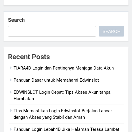
Search
SEARCH
Recent Posts
TIARA4D Login dan Pentingnya Menjaga Data Akun
Panduan Dasar untuk Memahami Edwinslot
EDWINSLOT Login Cepat: Tips Akses Akun tanpa
Hambatan
Tips Memastikan Login Edwinslot Berjalan Lancar
dengan Akses yang Stabil dan Aman
Panduan Login Lebah4D Jika Halaman Terasa Lambat