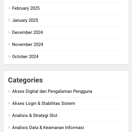
February 2025
January 2025
December 2024
November 2024
October 2024
Categories
Akses Digital dan Pengalaman Pengguna
Akses Login & Stabilitas Sistem
Analisis & Strategi Slot
Analisis Data & Keamanan Informasi