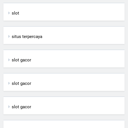
slot
situs terpercaya
slot gacor
slot gacor
slot gacor