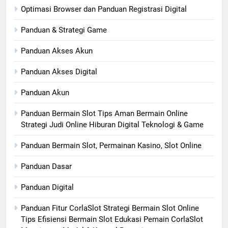
Optimasi Browser dan Panduan Registrasi Digital
Panduan & Strategi Game
Panduan Akses Akun
Panduan Akses Digital
Panduan Akun
Panduan Bermain Slot Tips Aman Bermain Online
Strategi Judi Online Hiburan Digital Teknologi & Game
Panduan Bermain Slot, Permainan Kasino, Slot Online
Panduan Dasar
Panduan Digital
Panduan Fitur CorlaSlot Strategi Bermain Slot Online
Tips Efisiensi Bermain Slot Edukasi Pemain CorlaSlot