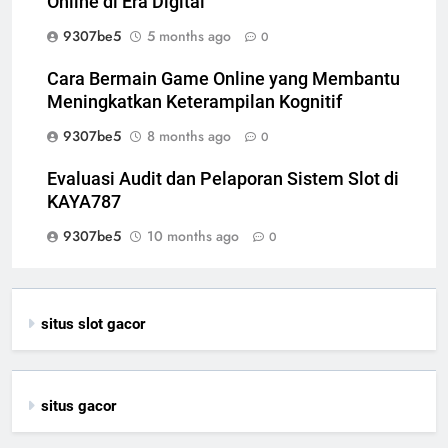
Online di Era Digital
9307be5
5 months ago
0
Cara Bermain Game Online yang Membantu
Meningkatkan Keterampilan Kognitif
9307be5
8 months ago
0
Evaluasi Audit dan Pelaporan Sistem Slot di
KAYA787
9307be5
10 months ago
0
situs slot gacor
situs gacor