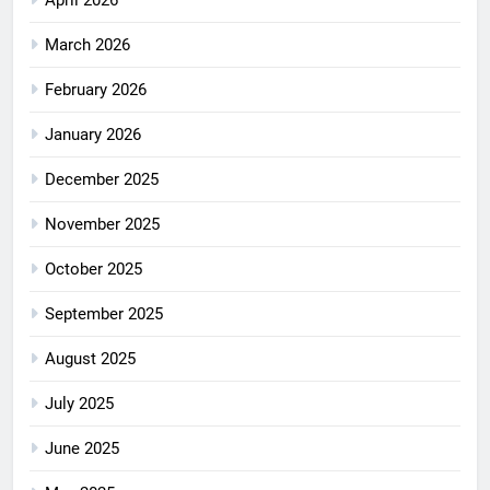
April 2026
March 2026
February 2026
January 2026
December 2025
November 2025
October 2025
September 2025
August 2025
July 2025
June 2025