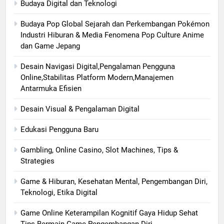
Budaya Digital dan Teknologi
Budaya Pop Global Sejarah dan Perkembangan Pokémon
Industri Hiburan & Media Fenomena Pop Culture Anime
dan Game Jepang
Desain Navigasi Digital,Pengalaman Pengguna
Online,Stabilitas Platform Modern,Manajemen
Antarmuka Efisien
Desain Visual & Pengalaman Digital
Edukasi Pengguna Baru
Gambling, Online Casino, Slot Machines, Tips &
Strategies
Game & Hiburan, Kesehatan Mental, Pengembangan Diri,
Teknologi, Etika Digital
Game Online Keterampilan Kognitif Gaya Hidup Sehat