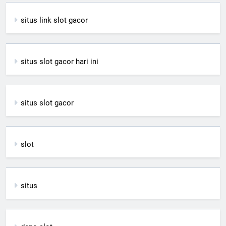
situs link slot gacor
situs slot gacor hari ini
situs slot gacor
slot
situs