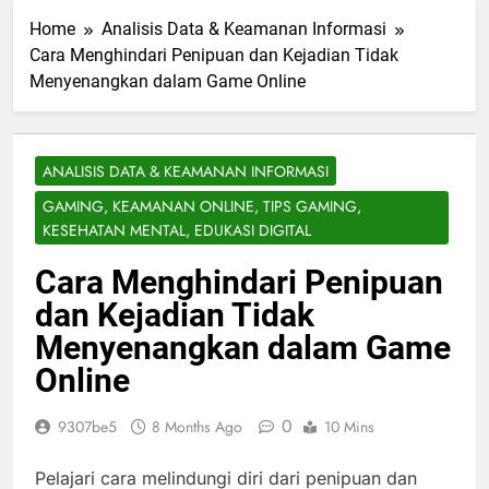
Home
Analisis Data & Keamanan Informasi
Cara Menghindari Penipuan dan Kejadian Tidak
Menyenangkan dalam Game Online
ANALISIS DATA & KEAMANAN INFORMASI
GAMING, KEAMANAN ONLINE, TIPS GAMING,
KESEHATAN MENTAL, EDUKASI DIGITAL
Cara Menghindari Penipuan
dan Kejadian Tidak
Menyenangkan dalam Game
Online
0
9307be5
8 Months Ago
10 Mins
Pelajari cara melindungi diri dari penipuan dan