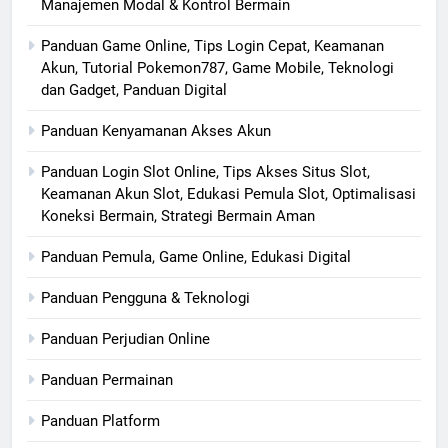
Manajemen Modal & Kontrol Bermain
Panduan Game Online, Tips Login Cepat, Keamanan
Akun, Tutorial Pokemon787, Game Mobile, Teknologi
dan Gadget, Panduan Digital
Panduan Kenyamanan Akses Akun
Panduan Login Slot Online, Tips Akses Situs Slot,
Keamanan Akun Slot, Edukasi Pemula Slot, Optimalisasi
Koneksi Bermain, Strategi Bermain Aman
Panduan Pemula, Game Online, Edukasi Digital
Panduan Pengguna & Teknologi
Panduan Perjudian Online
Panduan Permainan
Panduan Platform