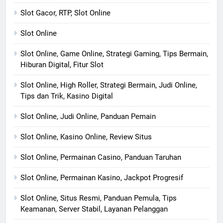
Slot Gacor, RTP, Slot Online
Slot Online
Slot Online, Game Online, Strategi Gaming, Tips Bermain,
Hiburan Digital, Fitur Slot
Slot Online, High Roller, Strategi Bermain, Judi Online,
Tips dan Trik, Kasino Digital
Slot Online, Judi Online, Panduan Pemain
Slot Online, Kasino Online, Review Situs
Slot Online, Permainan Casino, Panduan Taruhan
Slot Online, Permainan Kasino, Jackpot Progresif
Slot Online, Situs Resmi, Panduan Pemula, Tips
Keamanan, Server Stabil, Layanan Pelanggan