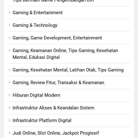
Tips Bermain Game Pengembangan Diri
Gaming & Entertainment
Gaming & Technology
Gaming, Game Development, Entertainment
Gaming, Keamanan Online, Tips Gaming, Kesehatan
Mental, Edukasi Digital
Gaming, Kesehatan Mental, Latihan Otak, Tips Gaming
Gaming, Review Fitur, Transaksi & Keamanan
Hiburan Digital Modern
Infrastruktur Akses & Keandalan Sistem
Infrastruktur Platform Digital
Judi Online, Slot Online, Jackpot Progresif