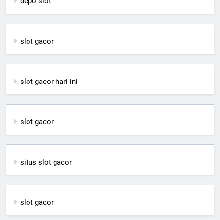
depo slot
slot gacor
slot gacor hari ini
slot gacor
situs slot gacor
slot gacor