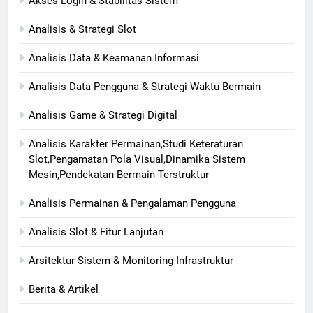
Akses Login & Stabilitas Sistem
Analisis & Strategi Slot
Analisis Data & Keamanan Informasi
Analisis Data Pengguna & Strategi Waktu Bermain
Analisis Game & Strategi Digital
Analisis Karakter Permainan,Studi Keteraturan
Slot,Pengamatan Pola Visual,Dinamika Sistem
Mesin,Pendekatan Bermain Terstruktur
Analisis Permainan & Pengalaman Pengguna
Analisis Slot & Fitur Lanjutan
Arsitektur Sistem & Monitoring Infrastruktur
Berita & Artikel