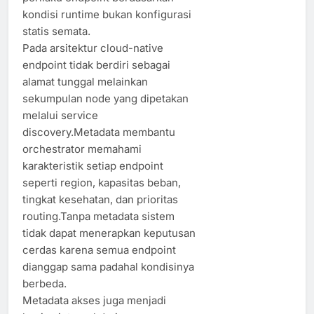
kondisi runtime bukan konfigurasi
statis semata.
Pada arsitektur cloud-native
endpoint tidak berdiri sebagai
alamat tunggal melainkan
sekumpulan node yang dipetakan
melalui service
discovery.Metadata membantu
orchestrator memahami
karakteristik setiap endpoint
seperti region, kapasitas beban,
tingkat kesehatan, dan prioritas
routing.Tanpa metadata sistem
tidak dapat menerapkan keputusan
cerdas karena semua endpoint
dianggap sama padahal kondisinya
berbeda.
Metadata akses juga menjadi