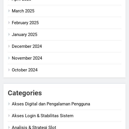
March 2025
February 2025
January 2025
December 2024
November 2024
October 2024
Categories
Akses Digital dan Pengalaman Pengguna
Akses Login & Stabilitas Sistem
Analisis & Strategi Slot