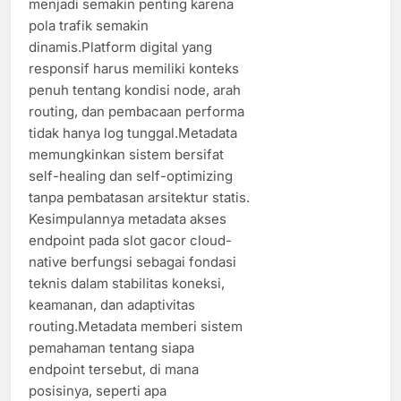
menjadi semakin penting karena
pola trafik semakin
dinamis.Platform digital yang
responsif harus memiliki konteks
penuh tentang kondisi node, arah
routing, dan pembacaan performa
tidak hanya log tunggal.Metadata
memungkinkan sistem bersifat
self-healing dan self-optimizing
tanpa pembatasan arsitektur statis.
Kesimpulannya metadata akses
endpoint pada slot gacor cloud-
native berfungsi sebagai fondasi
teknis dalam stabilitas koneksi,
keamanan, dan adaptivitas
routing.Metadata memberi sistem
pemahaman tentang siapa
endpoint tersebut, di mana
posisinya, seperti apa