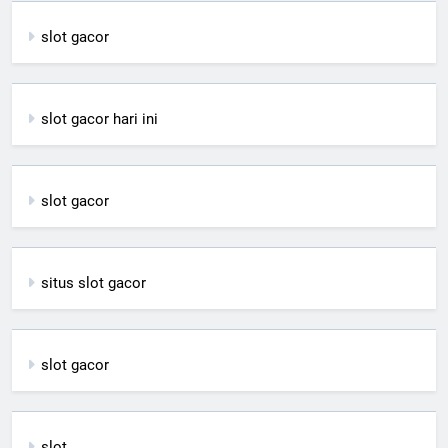
slot gacor
slot gacor hari ini
slot gacor
situs slot gacor
slot gacor
slot