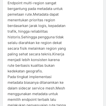
Endpoint multi-region sangat
bergantung pada metadata untuk
pemetaan rute.Metadata dapat
menentukan prioritas region
berdasarkan jarak logis, kepadatan
trafik, hingga reliabilitas
historis.Sehingga pengguna tidak
selalu diarahkan ke region dekat
secara fisik melainkan region yang
paling sehat secara teknis.Kinerja
menjadi lebih konsisten karena
rute berbasis kualitas bukan
kedekatan geografis.
Pada tingkat implementasi
metadata biasanya ditanamkan ke
dalam sidecar service mesh.Mesh
menggunakan metadata untuk
memilih endpoint terbaik lalu
melakukan penyesuaian rute tanpa