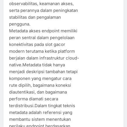
observabilitas, keamanan akses,
serta perannya dalam peningkatan
stabilitas dan pengalaman
pengguna.
Metadata akses endpoint memiliki
peran sentral dalam pengelolaan
konektivitas pada slot gacor
modern terutama ketika platform
berjalan dalam infrastruktur cloud-
native.Metadata tidak hanya
menjadi deskripsi tambahan tetapi
komponen yang mengatur cara
rute dipilih, bagaimana koneksi
diautentikasi, dan bagaimana
performa diamati secara
terdistribusi.Dalam tingkat teknis
metadata adalah referensi yang
membantu sistem menentukan
perilaku endpoint berdasarkan