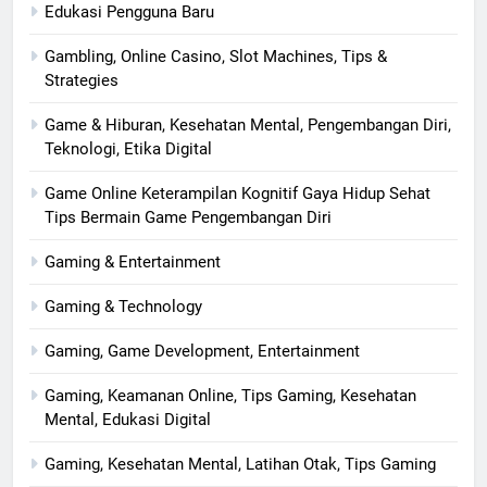
Edukasi Pengguna Baru
Gambling, Online Casino, Slot Machines, Tips &
Strategies
Game & Hiburan, Kesehatan Mental, Pengembangan Diri,
Teknologi, Etika Digital
Game Online Keterampilan Kognitif Gaya Hidup Sehat
Tips Bermain Game Pengembangan Diri
Gaming & Entertainment
Gaming & Technology
Gaming, Game Development, Entertainment
Gaming, Keamanan Online, Tips Gaming, Kesehatan
Mental, Edukasi Digital
Gaming, Kesehatan Mental, Latihan Otak, Tips Gaming