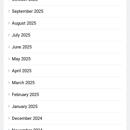
September 2025
August 2025
July 2025
June 2025
May 2025
April 2025
March 2025
February 2025
January 2025
December 2024