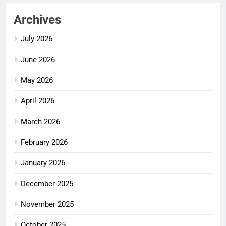
Archives
July 2026
June 2026
May 2026
April 2026
March 2026
February 2026
January 2026
December 2025
November 2025
October 2025