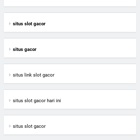
situs slot gacor
situs gacor
situs link slot gacor
situs slot gacor hari ini
situs slot gacor