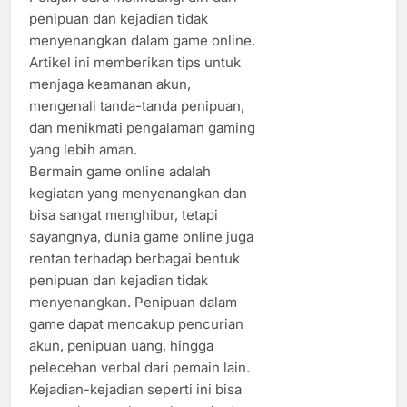
penipuan dan kejadian tidak
menyenangkan dalam game online.
Artikel ini memberikan tips untuk
menjaga keamanan akun,
mengenali tanda-tanda penipuan,
dan menikmati pengalaman gaming
yang lebih aman.
Bermain game online adalah
kegiatan yang menyenangkan dan
bisa sangat menghibur, tetapi
sayangnya, dunia game online juga
rentan terhadap berbagai bentuk
penipuan dan kejadian tidak
menyenangkan. Penipuan dalam
game dapat mencakup pencurian
akun, penipuan uang, hingga
pelecehan verbal dari pemain lain.
Kejadian-kejadian seperti ini bisa