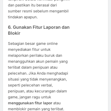
dan pastikan itu berasal dari
sumber resmi sebelum mengambil
tindakan apapun.
6.
Gunakan Fitur Laporan dan
Blokir
Sebagian besar game online
menyediakan fitur untuk
melaporkan perilaku buruk dan
menangguhkan akun pemain yang
terlibat dalam penipuan atau
pelecehan. Jika Anda menghadapi
situasi yang tidak menyenangkan,
seperti pelecehan verbal,
penipuan, atau kecurangan dalam
game, jangan ragu untuk
menggunakan fitur lapor
atau
memblokir pemain yang terlibat.