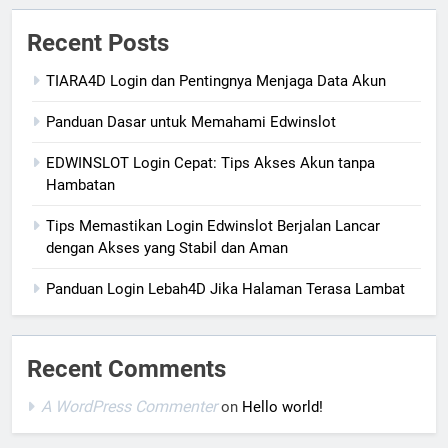
Recent Posts
TIARA4D Login dan Pentingnya Menjaga Data Akun
Panduan Dasar untuk Memahami Edwinslot
EDWINSLOT Login Cepat: Tips Akses Akun tanpa
Hambatan
Tips Memastikan Login Edwinslot Berjalan Lancar
dengan Akses yang Stabil dan Aman
Panduan Login Lebah4D Jika Halaman Terasa Lambat
Recent Comments
A WordPress Commenter
on
Hello world!