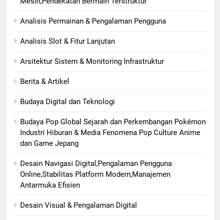
Mesin,Pendekatan Bermain Terstruktur
Analisis Permainan & Pengalaman Pengguna
Analisis Slot & Fitur Lanjutan
Arsitektur Sistem & Monitoring Infrastruktur
Berita & Artikel
Budaya Digital dan Teknologi
Budaya Pop Global Sejarah dan Perkembangan Pokémon
Industri Hiburan & Media Fenomena Pop Culture Anime
dan Game Jepang
Desain Navigasi Digital,Pengalaman Pengguna
Online,Stabilitas Platform Modern,Manajemen
Antarmuka Efisien
Desain Visual & Pengalaman Digital