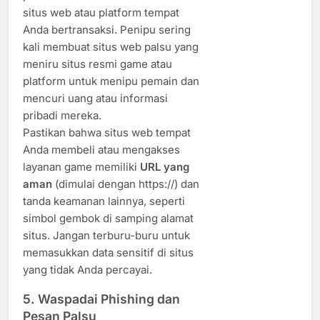
situs web atau platform tempat
Anda bertransaksi. Penipu sering
kali membuat situs web palsu yang
meniru situs resmi game atau
platform untuk menipu pemain dan
mencuri uang atau informasi
pribadi mereka.
Pastikan bahwa situs web tempat
Anda membeli atau mengakses
layanan game memiliki
URL yang
aman
(dimulai dengan https://) dan
tanda keamanan lainnya, seperti
simbol gembok di samping alamat
situs. Jangan terburu-buru untuk
memasukkan data sensitif di situs
yang tidak Anda percayai.
5.
Waspadai Phishing dan
Pesan Palsu