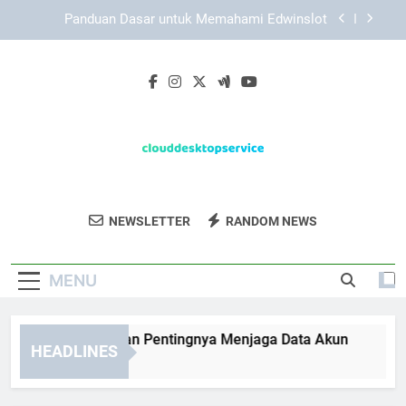
Skip
EDWINSLOT Login Cepat: Tips Akses Akun tanpa
to
Hambatan
content
Tips Memastikan Login Edwinslot Berjalan
Lancar dengan Akses yang Stabil dan Aman
TIARA4D Login dan Pentingnya Menjaga Data
Akun
Panduan Dasar untuk Memahami Edwinslot
EDWINSLOT Login Cepat: Tips Akses Akun tanpa
Hambatan
Cloud Desktop
Nikmati Akses Desktop Berbasis Awan Yang
Tips Memastikan Login Edwinslot Berjalan
NEWSLETTER
RANDOM NEWS
Service
Lancar dengan Akses yang Stabil dan Aman
Cepat Dan Aman Dari Cloud Desktop
Service.
MENU
ARA4D Login dan Pentingnya Menjaga Data Akun
Pandu
HEADLINES
Weeks Ago
1 Month