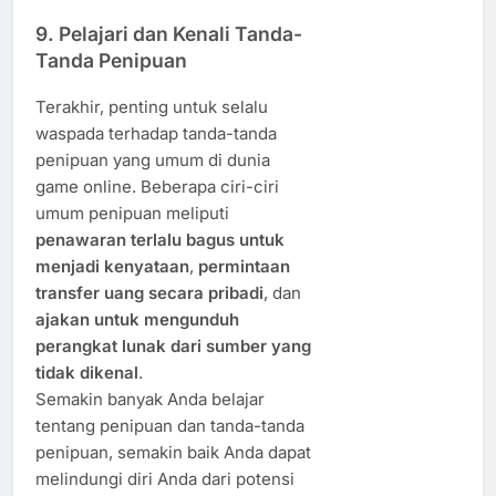
9.
Pelajari dan Kenali Tanda-
Tanda Penipuan
Terakhir, penting untuk selalu
waspada terhadap tanda-tanda
penipuan yang umum di dunia
game online. Beberapa ciri-ciri
umum penipuan meliputi
penawaran terlalu bagus untuk
menjadi kenyataan
,
permintaan
transfer uang secara pribadi
, dan
ajakan untuk mengunduh
perangkat lunak dari sumber yang
tidak dikenal
.
Semakin banyak Anda belajar
tentang penipuan dan tanda-tanda
penipuan, semakin baik Anda dapat
melindungi diri Anda dari potensi