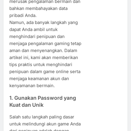
merusak pengalaman bermain dan
bahkan membahayakan data
pribadi Anda.
Namun, ada banyak langkah yang
dapat Anda ambil untuk
menghindari penipuan dan
menjaga pengalaman gaming tetap
aman dan menyenangkan. Dalam
artikel ini, kami akan memberikan
tips praktis untuk menghindari
penipuan dalam game online serta
menjaga keamanan akun dan
kenyamanan bermain.
1.
Gunakan Password yang
Kuat dan Unik
Salah satu langkah paling dasar
untuk melindungi akun game Anda
dari penipuan adalah dengan