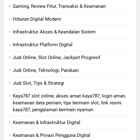
Gaming, Review Fitur, Transaksi & Keamanan
Hiburan Digital Modern
Infrastruktur Akses & Keandalan Sistem
Infrastruktur Platform Digital
Judi Online, Slot Online, Jackpot Progresif
Judi Online, Teknologi, Panduan
Judi Slot, Tips & Strategi
Kaya787 slot online, akses aman kaya787, login aman,
keamanan data pemain, tips bermain slot, link resmi
kaya787, pengalaman bermain nyaman
Keamanan & Infrastruktur Digital
Keamanan & Privasi Pengguna Digital