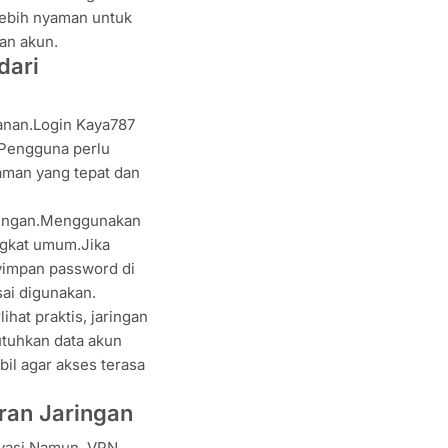
 lebih nyaman untuk
an akun.
dari
manan.Login Kaya787
i.Pengguna perlu
aman yang tepat dan
aringan.Menggunakan
ngkat umum.Jika
yimpan password di
sai digunakan.
ihat praktis, jaringan
butuhkan data akun
bil agar akses terasa
ran Jaringan
vasi.Namun, VPN