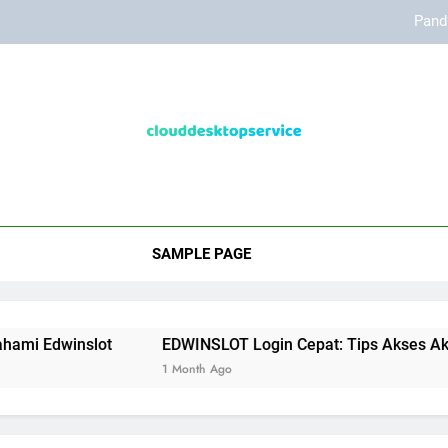
Pand
EDWINSLOT Login Cep
Tips Memastikan Login Edwinslot Berjalan Lanc
TIARA4D Log
ud Desktop Service
Pand
kses Desktop Berbasis Awan Yang Cepat Dan Aman Dari Cloud D
EDWINSLOT Login Cep
SAMPLE PAGE
Tips Memastikan Login Edwinslot Berjalan Lanc
lot
EDWINSLOT Login Cepat: Tips Akses Akun tanpa H
1 Month Ago