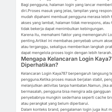
Bagi pengguna, halaman login yang lancar memberi
diri.Proses masuk yang jelas, tampilan yang respons
mudah dipahami membuat pengguna merasa lebih t
akses yang lambat, halaman tidak merespons, atau 
tidak bekerja dapat menimbulkan kebingungan.
Karena itu, memahami faktor yang memengaruhi Lo
penting.Artikel ini membahas penyebab umum akses
atau terganggu, sekaligus memberikan langkah pra
dapat mengelola proses login dengan lebih terarah.
Mengapa Kelancaran Login Kaya7
Diperhatikan?
Kelancaran Login Kaya787 berpengaruh langsung 
pengguna.Ketika proses masuk berjalan stabil, pe
melanjutkan aktivitas tanpa hambatan.Namun, jika a
bermasalah, pengguna bisa mengira ada gangguan 
penyebabnya mungkin sederhana seperti cache bro
atau perangkat yang belum diperbarui.
Dalam konteks brand, pengalaman login juga ikut 