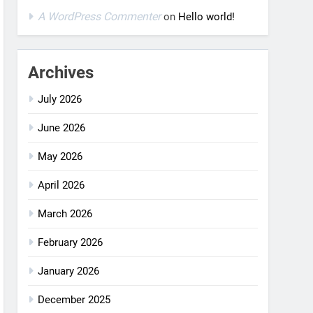
A WordPress Commenter
on
Hello world!
Archives
July 2026
June 2026
May 2026
April 2026
March 2026
February 2026
January 2026
December 2025