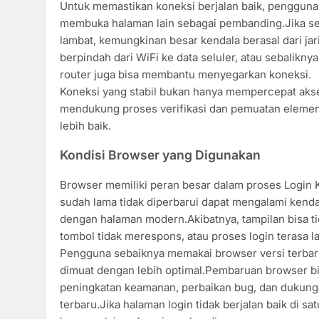
Untuk memastikan koneksi berjalan baik, penggun
membuka halaman lain sebagai pembanding.Jika s
lambat, kemungkinan besar kendala berasal dari ja
berpindah dari WiFi ke data seluler, atau sebalikny
router juga bisa membantu menyegarkan koneksi.
Koneksi yang stabil bukan hanya mempercepat akses
mendukung proses verifikasi dan pemuatan eleme
lebih baik.
Kondisi Browser yang Digunakan
Browser memiliki peran besar dalam proses Login
sudah lama tidak diperbarui dapat mengalami kendal
dengan halaman modern.Akibatnya, tampilan bisa t
tombol tidak merespons, atau proses login terasa l
Pengguna sebaiknya memakai browser versi terbar
dimuat dengan lebih optimal.Pembaruan browser 
peningkatan keamanan, perbaikan bug, dan dukung
terbaru.Jika halaman login tidak berjalan baik di sa