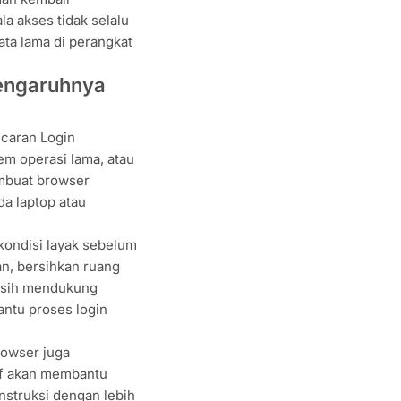
a akses tidak selalu
data lama di perangkat
engaruhnya
caran Login
m operasi lama, atau
embuat browser
da laptop atau
ondisi layak sebelum
an, bersihkan ruang
asih mendukung
ntu proses login
rowser juga
f akan membantu
nstruksi dengan lebih