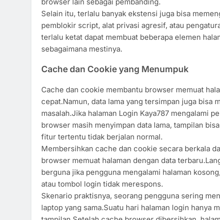
browser lain sebagai pembanding.
Selain itu, terlalu banyak ekstensi juga bisa meme
pemblokir script, alat privasi agresif, atau pengat
terlalu ketat dapat membuat beberapa elemen hala
sebagaimana mestinya.
Cache dan Cookie yang Menumpuk
Cache dan cookie membantu browser memuat hala
cepat.Namun, data lama yang tersimpan juga bisa
masalah.Jika halaman Login Kaya787 mengalami p
browser masih menyimpan data lama, tampilan bisa 
fitur tertentu tidak berjalan normal.
Membersihkan cache dan cookie secara berkala d
browser memuat halaman dengan data terbaru.Lang
berguna jika pengguna mengalami halaman kosong, l
atau tombol login tidak merespons.
Skenario praktisnya, seorang pengguna sering me
laptop yang sama.Suatu hari halaman login hanya 
tampilan.Setelah cache browser dibersihkan, hala