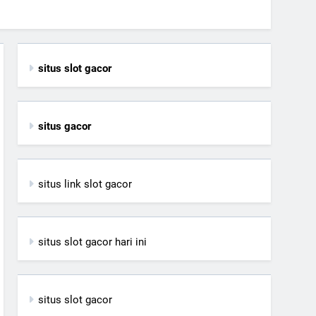
situs slot gacor
situs gacor
situs link slot gacor
situs slot gacor hari ini
situs slot gacor