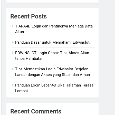
Recent Posts
TIARA4D Login dan Pentingnya Menjaga Data
Akun
Panduan Dasar untuk Memahami Edwinslot
EDWINSLOT Login Cepat: Tips Akses Akun
tanpa Hambatan
Tips Memastikan Login Edwinslot Berjalan
Lancar dengan Akses yang Stabil dan Aman
Panduan Login Lebah4D Jika Halaman Terasa
Lambat
Recent Comments