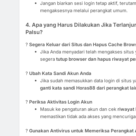
Jangan biarkan sesi login tetap aktif, teruta
mengaksesnya melalui perangkat umum.
4. Apa yang Harus Dilakukan Jika Terlanj
Palsu?
?
Segera Keluar dari Situs dan Hapus Cache Brow
Jika Anda menyadari telah mengakses situs
segera
tutup browser dan hapus riwayat pe
?
Ubah Kata Sandi Akun Anda
Jika sudah memasukkan data login di situs y
ganti kata sandi Horas88 dari perangkat l
?
Periksa Aktivitas Login Akun
Masuk ke pengaturan akun dan cek
riwayat 
memastikan tidak ada akses yang mencuriga
?
Gunakan Antivirus untuk Memeriksa Perangkat