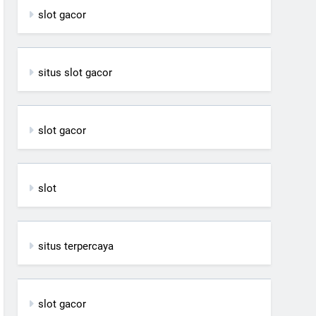
slot gacor
situs slot gacor
slot gacor
slot
situs terpercaya
slot gacor