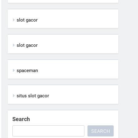
slot gacor
slot gacor
spaceman
situs slot gacor
Search
SEARCH