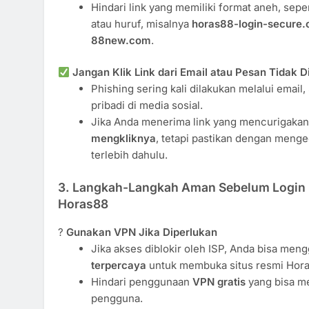
Hindari link yang memiliki format aneh, sep
atau huruf, misalnya
horas88-login-secure
88new.com
.
Jangan Klik Link dari Email atau Pesan Tidak D
Phishing sering kali dilakukan melalui email
pribadi di media sosial.
Jika Anda menerima link yang mencurigakan
mengkliknya
, tetapi pastikan dengan men
terlebih dahulu.
3. Langkah-Langkah Aman Sebelum Login ke
Horas88
?
Gunakan VPN Jika Diperlukan
Jika akses diblokir oleh ISP, Anda bisa me
terpercaya
untuk membuka situs resmi Hora
Hindari penggunaan
VPN gratis
yang bisa m
pengguna.