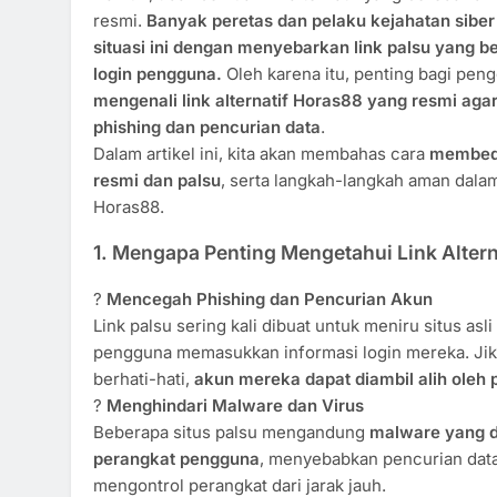
resmi.
Banyak peretas dan pelaku kejahatan sib
situasi ini dengan menyebarkan link palsu yang b
login pengguna.
Oleh karena itu, penting bagi pen
mengenali link alternatif Horas88 yang resmi agar 
phishing dan pencurian data
.
Dalam artikel ini, kita akan membahas cara
membeda
resmi dan palsu
, serta langkah-langkah aman dal
Horas88.
1. Mengapa Penting Mengetahui Link Altern
?
Mencegah Phishing dan Pencurian Akun
Link palsu sering kali dibuat untuk meniru situs asl
pengguna memasukkan informasi login mereka. Jik
berhati-hati,
akun mereka dapat diambil alih oleh 
?
Menghindari Malware dan Virus
Beberapa situs palsu mengandung
malware yang d
perangkat pengguna
, menyebabkan pencurian data
mengontrol perangkat dari jarak jauh.