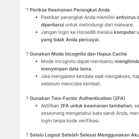
?
Periksa Keamanan Perangkat Anda
Pastikan perangkat Anda memiliki
antivirus 
diperbarui
untuk melindungi dari malware.
Jangan login ke Horas88 melalui
komputer 
yang tidak Anda percayai
.
?
Gunakan Mode Incognito dan Hapus Cache
Mode incognito dapat membantu
menghinda
menyimpan data lama
.
Jika mengalami kendala saat mengakses, h
sebelum mencoba kembali.
?
Gunakan Two-Factor Authentication (2FA)
Aktifkan
2FA untuk keamanan tambahan
, s
seseorang mengetahui kata sandi Anda, mere
login tanpa kode verifikasi.
?
Selalu Logout Setelah Selesai Menggunakan Ak