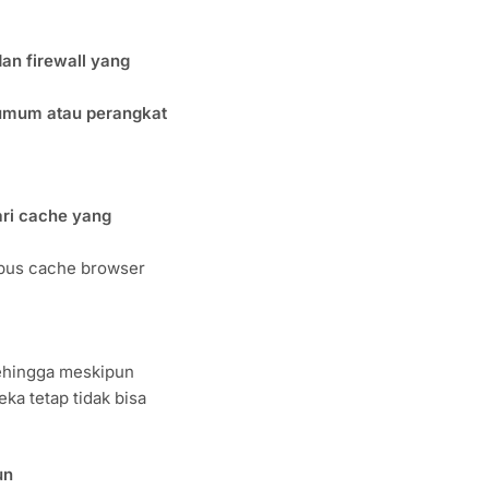
dan firewall yang
umum atau perangkat
ri cache yang
apus cache browser
ehingga meskipun
ka tetap tidak bisa
un