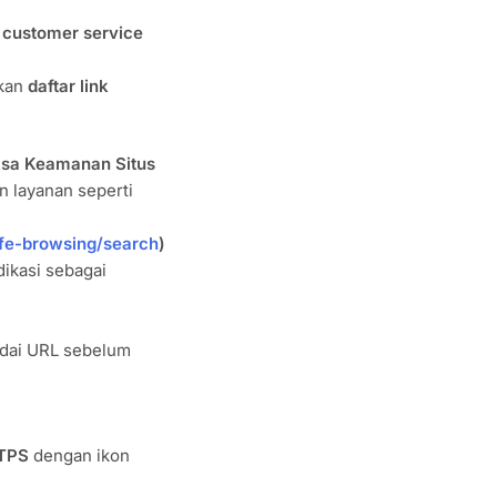
 customer service
ikan
daftar link
ksa Keamanan Situs
n layanan seperti
afe-browsing/search
)
ikasi sebagai
dai URL sebelum
TPS
dengan ikon