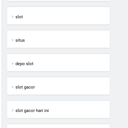
slot
situs
depo slot
slot gacor
slot gacor hari ini