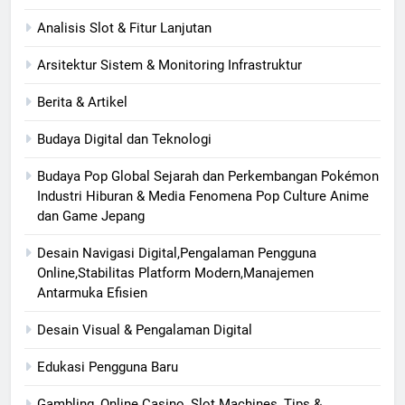
Analisis Slot & Fitur Lanjutan
Arsitektur Sistem & Monitoring Infrastruktur
Berita & Artikel
Budaya Digital dan Teknologi
Budaya Pop Global Sejarah dan Perkembangan Pokémon
Industri Hiburan & Media Fenomena Pop Culture Anime
dan Game Jepang
Desain Navigasi Digital,Pengalaman Pengguna
Online,Stabilitas Platform Modern,Manajemen
Antarmuka Efisien
Desain Visual & Pengalaman Digital
Edukasi Pengguna Baru
Gambling, Online Casino, Slot Machines, Tips &