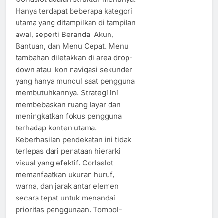
Hanya terdapat beberapa kategori
utama yang ditampilkan di tampilan
awal, seperti Beranda, Akun,
Bantuan, dan Menu Cepat. Menu
tambahan diletakkan di area drop-
down atau ikon navigasi sekunder
yang hanya muncul saat pengguna
membutuhkannya. Strategi ini
membebaskan ruang layar dan
meningkatkan fokus pengguna
terhadap konten utama.
Keberhasilan pendekatan ini tidak
terlepas dari penataan hierarki
visual yang efektif. Corlaslot
memanfaatkan ukuran huruf,
warna, dan jarak antar elemen
secara tepat untuk menandai
prioritas penggunaan. Tombol-