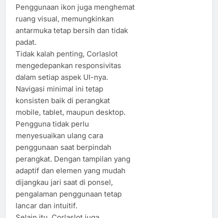
Penggunaan ikon juga menghemat
ruang visual, memungkinkan
antarmuka tetap bersih dan tidak
padat.
Tidak kalah penting, Corlaslot
mengedepankan responsivitas
dalam setiap aspek UI-nya.
Navigasi minimal ini tetap
konsisten baik di perangkat
mobile, tablet, maupun desktop.
Pengguna tidak perlu
menyesuaikan ulang cara
penggunaan saat berpindah
perangkat. Dengan tampilan yang
adaptif dan elemen yang mudah
dijangkau jari saat di ponsel,
pengalaman penggunaan tetap
lancar dan intuitif.
Selain itu, Corlaslot juga