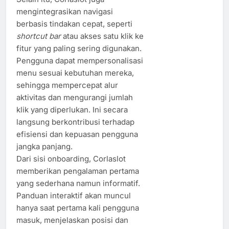
mengintegrasikan navigasi
berbasis tindakan cepat, seperti
shortcut bar
atau akses satu klik ke
fitur yang paling sering digunakan.
Pengguna dapat mempersonalisasi
menu sesuai kebutuhan mereka,
sehingga mempercepat alur
aktivitas dan mengurangi jumlah
klik yang diperlukan. Ini secara
langsung berkontribusi terhadap
efisiensi dan kepuasan pengguna
jangka panjang.
Dari sisi onboarding, Corlaslot
memberikan pengalaman pertama
yang sederhana namun informatif.
Panduan interaktif akan muncul
hanya saat pertama kali pengguna
masuk, menjelaskan posisi dan