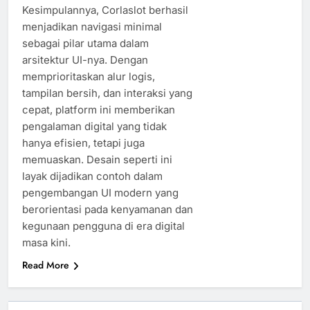
Kesimpulannya, Corlaslot berhasil
menjadikan navigasi minimal
sebagai pilar utama dalam
arsitektur UI-nya. Dengan
memprioritaskan alur logis,
tampilan bersih, dan interaksi yang
cepat, platform ini memberikan
pengalaman digital yang tidak
hanya efisien, tetapi juga
memuaskan. Desain seperti ini
layak dijadikan contoh dalam
pengembangan UI modern yang
berorientasi pada kenyamanan dan
kegunaan pengguna di era digital
masa kini.
Read More