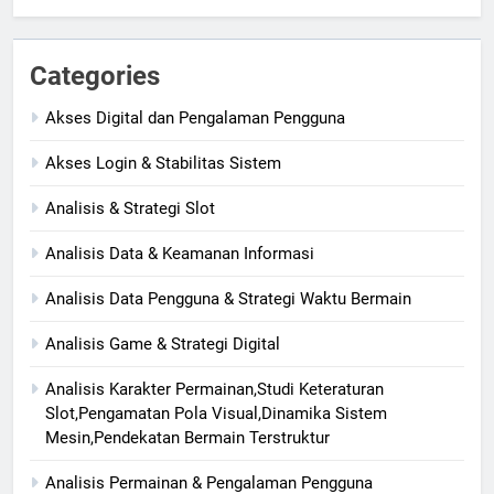
Categories
Akses Digital dan Pengalaman Pengguna
Akses Login & Stabilitas Sistem
Analisis & Strategi Slot
Analisis Data & Keamanan Informasi
Analisis Data Pengguna & Strategi Waktu Bermain
Analisis Game & Strategi Digital
Analisis Karakter Permainan,Studi Keteraturan
Slot,Pengamatan Pola Visual,Dinamika Sistem
Mesin,Pendekatan Bermain Terstruktur
Analisis Permainan & Pengalaman Pengguna