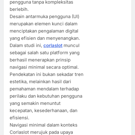
pengguna tanpa kompleksitas
berlebih.
Desain antarmuka pengguna (UI)
merupakan elemen kunci dalam
menciptakan pengalaman digital
yang efisien dan menyenangkan.
Dalam studi ini,
corlaslot
muncul
sebagai salah satu platform yang
berhasil menerapkan prinsip
navigasi minimal secara optimal.
Pendekatan ini bukan sekadar tren
estetika, melainkan hasil dari
pemahaman mendalam terhadap
perilaku dan kebutuhan pengguna
yang semakin menuntut
kecepatan, kesederhanaan, dan
efisiensi.
Navigasi minimal dalam konteks
Corlaslot merujuk pada upaya