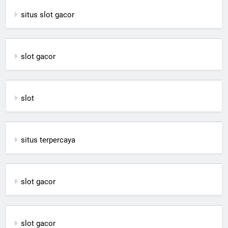
situs slot gacor
slot gacor
slot
situs terpercaya
slot gacor
slot gacor