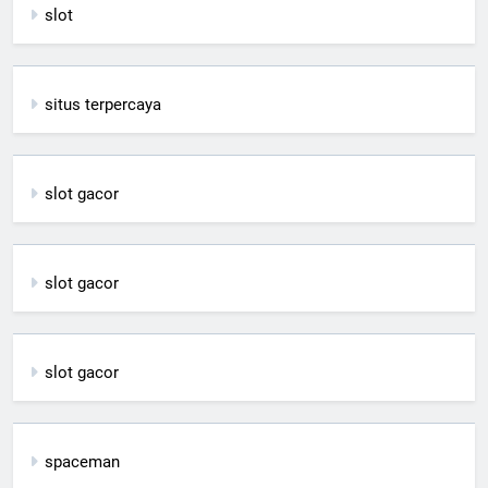
slot
situs terpercaya
slot gacor
slot gacor
slot gacor
spaceman