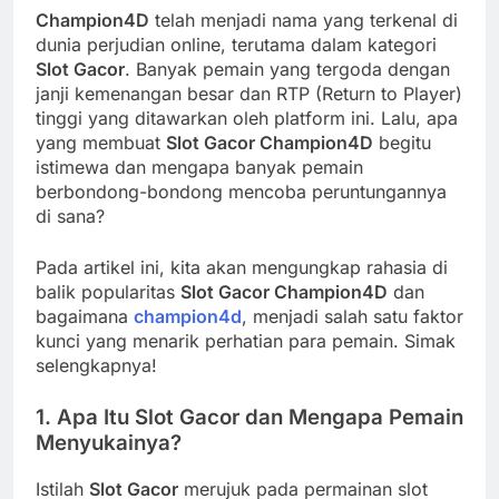
Champion4D
telah menjadi nama yang terkenal di
dunia perjudian online, terutama dalam kategori
Slot Gacor
. Banyak pemain yang tergoda dengan
janji kemenangan besar dan RTP (Return to Player)
tinggi yang ditawarkan oleh platform ini. Lalu, apa
yang membuat
Slot Gacor Champion4D
begitu
istimewa dan mengapa banyak pemain
berbondong-bondong mencoba peruntungannya
di sana?
Pada artikel ini, kita akan mengungkap rahasia di
balik popularitas
Slot Gacor Champion4D
dan
bagaimana
champion4d
, menjadi salah satu faktor
kunci yang menarik perhatian para pemain. Simak
selengkapnya!
1.
Apa Itu Slot Gacor dan Mengapa Pemain
Menyukainya?
Istilah
Slot Gacor
merujuk pada permainan slot