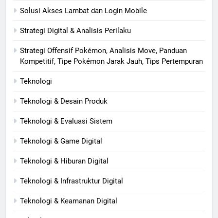
Solusi Akses Lambat dan Login Mobile
Strategi Digital & Analisis Perilaku
Strategi Offensif Pokémon, Analisis Move, Panduan
Kompetitif, Tipe Pokémon Jarak Jauh, Tips Pertempuran
Teknologi
Teknologi & Desain Produk
Teknologi & Evaluasi Sistem
Teknologi & Game Digital
Teknologi & Hiburan Digital
Teknologi & Infrastruktur Digital
Teknologi & Keamanan Digital