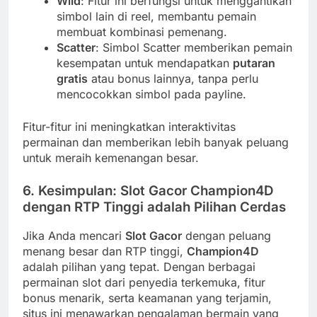
Wild
: Fitur ini berfungsi untuk menggantikan
simbol lain di reel, membantu pemain
membuat kombinasi pemenang.
Scatter
: Simbol Scatter memberikan pemain
kesempatan untuk mendapatkan
putaran
gratis
atau bonus lainnya, tanpa perlu
mencocokkan simbol pada payline.
Fitur-fitur ini meningkatkan interaktivitas
permainan dan memberikan lebih banyak peluang
untuk meraih kemenangan besar.
6.
Kesimpulan: Slot Gacor Champion4D
dengan RTP Tinggi adalah Pilihan Cerdas
Jika Anda mencari
Slot Gacor
dengan peluang
menang besar dan RTP tinggi,
Champion4D
adalah pilihan yang tepat. Dengan berbagai
permainan slot dari penyedia terkemuka, fitur
bonus menarik, serta keamanan yang terjamin,
situs ini menawarkan pengalaman bermain yang