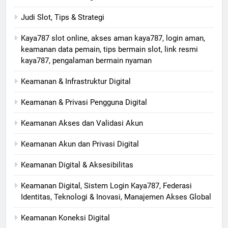
Judi Slot, Tips & Strategi
Kaya787 slot online, akses aman kaya787, login aman,
keamanan data pemain, tips bermain slot, link resmi
kaya787, pengalaman bermain nyaman
Keamanan & Infrastruktur Digital
Keamanan & Privasi Pengguna Digital
Keamanan Akses dan Validasi Akun
Keamanan Akun dan Privasi Digital
Keamanan Digital & Aksesibilitas
Keamanan Digital, Sistem Login Kaya787, Federasi
Identitas, Teknologi & Inovasi, Manajemen Akses Global
Keamanan Koneksi Digital