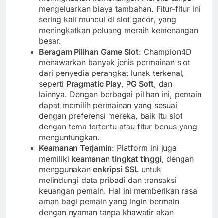
mengeluarkan biaya tambahan. Fitur-fitur ini
sering kali muncul di slot gacor, yang
meningkatkan peluang meraih kemenangan
besar.
Beragam Pilihan Game Slot
: Champion4D
menawarkan banyak jenis permainan slot
dari penyedia perangkat lunak terkenal,
seperti
Pragmatic Play
,
PG Soft
, dan
lainnya. Dengan berbagai pilihan ini, pemain
dapat memilih permainan yang sesuai
dengan preferensi mereka, baik itu slot
dengan tema tertentu atau fitur bonus yang
menguntungkan.
Keamanan Terjamin
: Platform ini juga
memiliki
keamanan tingkat tinggi
, dengan
menggunakan
enkripsi SSL
untuk
melindungi data pribadi dan transaksi
keuangan pemain. Hal ini memberikan rasa
aman bagi pemain yang ingin bermain
dengan nyaman tanpa khawatir akan