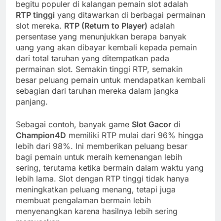
begitu populer di kalangan pemain slot adalah
RTP tinggi
yang ditawarkan di berbagai permainan
slot mereka.
RTP (Return to Player)
adalah
persentase yang menunjukkan berapa banyak
uang yang akan dibayar kembali kepada pemain
dari total taruhan yang ditempatkan pada
permainan slot. Semakin tinggi RTP, semakin
besar peluang pemain untuk mendapatkan kembali
sebagian dari taruhan mereka dalam jangka
panjang.
Sebagai contoh, banyak game
Slot Gacor
di
Champion4D
memiliki RTP mulai dari 96% hingga
lebih dari 98%. Ini memberikan peluang besar
bagi pemain untuk meraih kemenangan lebih
sering, terutama ketika bermain dalam waktu yang
lebih lama. Slot dengan RTP tinggi tidak hanya
meningkatkan peluang menang, tetapi juga
membuat pengalaman bermain lebih
menyenangkan karena hasilnya lebih sering