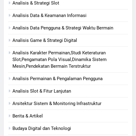
Analisis & Strategi Slot
Analisis Data & Keamanan Informasi
Analisis Data Pengguna & Strategi Waktu Bermain
Analisis Game & Strategi Digital
Analisis Karakter Permainan,Studi Keteraturan
Slot,Pengamatan Pola Visual,Dinamika Sistem
Mesin,Pendekatan Bermain Terstruktur
Analisis Permainan & Pengalaman Pengguna
Analisis Slot & Fitur Lanjutan
Arsitektur Sistem & Monitoring Infrastruktur
Berita & Artikel
Budaya Digital dan Teknologi