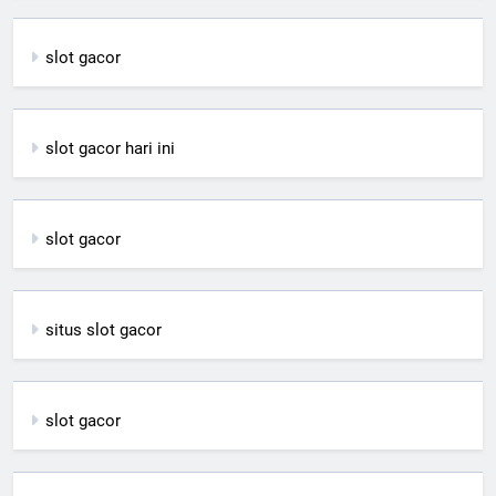
slot gacor
slot gacor hari ini
slot gacor
situs slot gacor
slot gacor