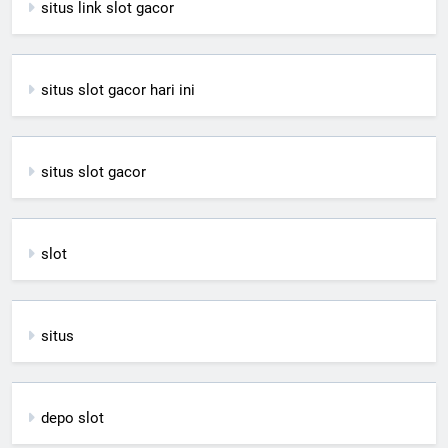
situs link slot gacor
situs slot gacor hari ini
situs slot gacor
slot
situs
depo slot