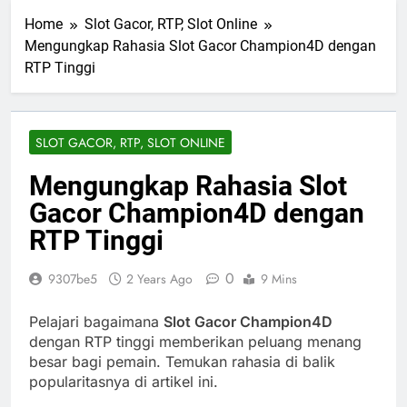
Home
Slot Gacor, RTP, Slot Online
Mengungkap Rahasia Slot Gacor Champion4D dengan
RTP Tinggi
SLOT GACOR, RTP, SLOT ONLINE
Mengungkap Rahasia Slot
Gacor Champion4D dengan
RTP Tinggi
0
9307be5
2 Years Ago
9 Mins
Pelajari bagaimana
Slot Gacor Champion4D
dengan RTP tinggi memberikan peluang menang
besar bagi pemain. Temukan rahasia di balik
popularitasnya di artikel ini.