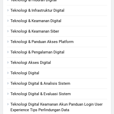
Teknologi & Hiburan Digital
Teknologi & Infrastruktur Digital
Teknologi & Keamanan Digital
Teknologi & Keamanan Siber
Teknologi & Panduan Akses Platform
Teknologi & Pengalaman Digital
Teknologi Akses Digital
Teknologi Digital
Teknologi Digital & Analisis Sistem
Teknologi Digital & Evaluasi Sistem
Teknologi Digital Keamanan Akun Panduan Login User
Experience Tips Perlindungan Data