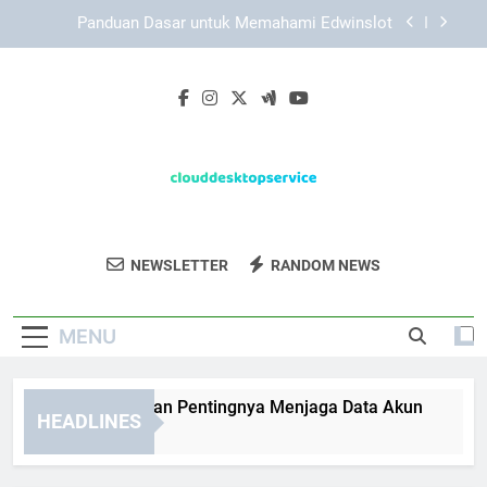
Skip
EDWINSLOT Login Cepat: Tips Akses Akun tanpa
to
Hambatan
content
Tips Memastikan Login Edwinslot Berjalan
Lancar dengan Akses yang Stabil dan Aman
TIARA4D Login dan Pentingnya Menjaga Data
Akun
Panduan Dasar untuk Memahami Edwinslot
EDWINSLOT Login Cepat: Tips Akses Akun tanpa
Cloud Desktop
Hambatan
Nikmati Akses Desktop Berbasis Awan Yang
NEWSLETTER
RANDOM NEWS
Tips Memastikan Login Edwinslot Berjalan
Service
Cepat Dan Aman Dari Cloud Desktop
Lancar dengan Akses yang Stabil dan Aman
Service.
MENU
TIARA4D Login dan Pentingnya Menjaga Data Akun
Pan
HEADLINES
4 Weeks Ago
1 Mo