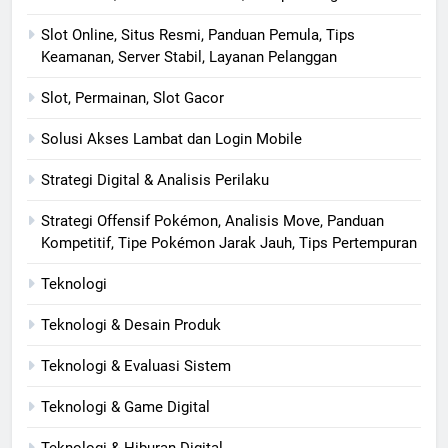
Slot Online, Situs Resmi, Panduan Pemula, Tips
Keamanan, Server Stabil, Layanan Pelanggan
Slot, Permainan, Slot Gacor
Solusi Akses Lambat dan Login Mobile
Strategi Digital & Analisis Perilaku
Strategi Offensif Pokémon, Analisis Move, Panduan
Kompetitif, Tipe Pokémon Jarak Jauh, Tips Pertempuran
Teknologi
Teknologi & Desain Produk
Teknologi & Evaluasi Sistem
Teknologi & Game Digital