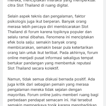
mereka, menciptakan interaksi yang memperkuat
citra Slot Thailand di ruang digital.
Selain aspek teknis dan pengalaman, faktor
psikologis juga ikut berperan. Banyak orang
merasa lebih percaya diri membicarakan Slot
Thailand di forum karena topiknya populer dan
selalu ramai dibahas. Fenomena ini menciptakan
efek bola salju: semakin banyak orang
membicarakan, semakin besar pula ketertarikan
orang lain untuk ikut terlibat. Pada akhirnya, forum
online menjadi pusat informasi sekaligus tempat
bertukar pandangan yang membentuk reputasi
Slot Thailand secara kolektif.
Namun, tidak semua diskusi bernada positif. Ada
juga kritik dari sebagian pemain yang merasa
pengalaman mereka tidak sejalan dengan
mayoritas. Forum online justru memberi ruang bagi
perbedaan pendapat semacam ini. Hal tersebut
semakin memperkaya topik karena menghadirkan