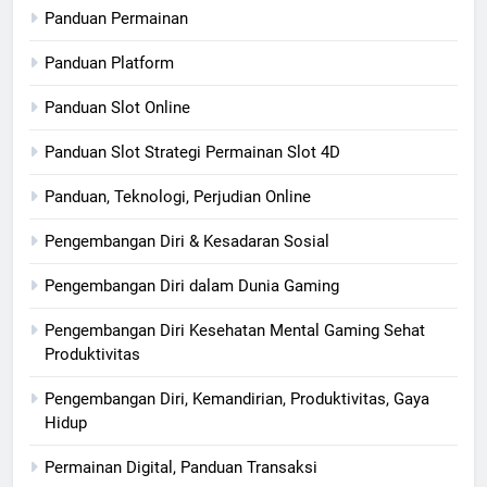
Panduan Permainan
Panduan Platform
Panduan Slot Online
Panduan Slot Strategi Permainan Slot 4D
Panduan, Teknologi, Perjudian Online
Pengembangan Diri & Kesadaran Sosial
Pengembangan Diri dalam Dunia Gaming
Pengembangan Diri Kesehatan Mental Gaming Sehat
Produktivitas
Pengembangan Diri, Kemandirian, Produktivitas, Gaya
Hidup
Permainan Digital, Panduan Transaksi