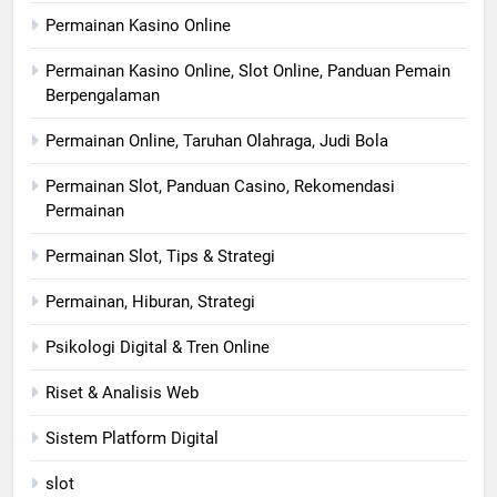
Permainan Kasino Online
Permainan Kasino Online, Slot Online, Panduan Pemain
Berpengalaman
Permainan Online, Taruhan Olahraga, Judi Bola
Permainan Slot, Panduan Casino, Rekomendasi
Permainan
Permainan Slot, Tips & Strategi
Permainan, Hiburan, Strategi
Psikologi Digital & Tren Online
Riset & Analisis Web
Sistem Platform Digital
slot