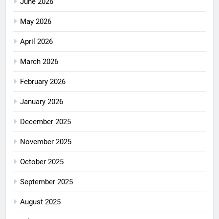
June 2026
May 2026
April 2026
March 2026
February 2026
January 2026
December 2025
November 2025
October 2025
September 2025
August 2025