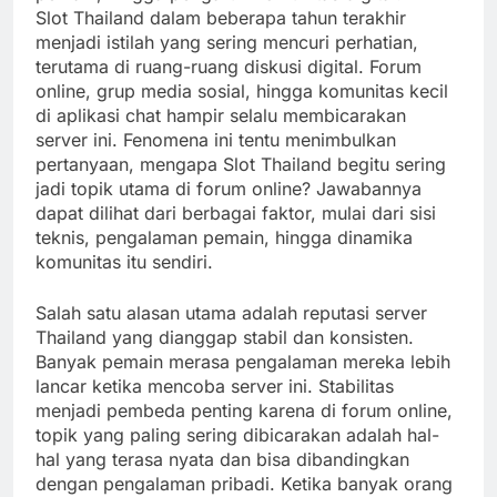
Slot Thailand dalam beberapa tahun terakhir
menjadi istilah yang sering mencuri perhatian,
terutama di ruang-ruang diskusi digital. Forum
online, grup media sosial, hingga komunitas kecil
di aplikasi chat hampir selalu membicarakan
server ini. Fenomena ini tentu menimbulkan
pertanyaan, mengapa Slot Thailand begitu sering
jadi topik utama di forum online? Jawabannya
dapat dilihat dari berbagai faktor, mulai dari sisi
teknis, pengalaman pemain, hingga dinamika
komunitas itu sendiri.
Salah satu alasan utama adalah reputasi server
Thailand yang dianggap stabil dan konsisten.
Banyak pemain merasa pengalaman mereka lebih
lancar ketika mencoba server ini. Stabilitas
menjadi pembeda penting karena di forum online,
topik yang paling sering dibicarakan adalah hal-
hal yang terasa nyata dan bisa dibandingkan
dengan pengalaman pribadi. Ketika banyak orang