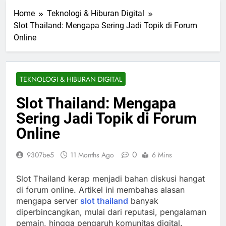
Home
Teknologi & Hiburan Digital
Slot Thailand: Mengapa Sering Jadi Topik di Forum
Online
TEKNOLOGI & HIBURAN DIGITAL
Slot Thailand: Mengapa
Sering Jadi Topik di Forum
Online
0
9307be5
11 Months Ago
6 Mins
Slot Thailand kerap menjadi bahan diskusi hangat
di forum online. Artikel ini membahas alasan
mengapa server
slot thailand
banyak
diperbincangkan, mulai dari reputasi, pengalaman
pemain, hingga pengaruh komunitas digital.