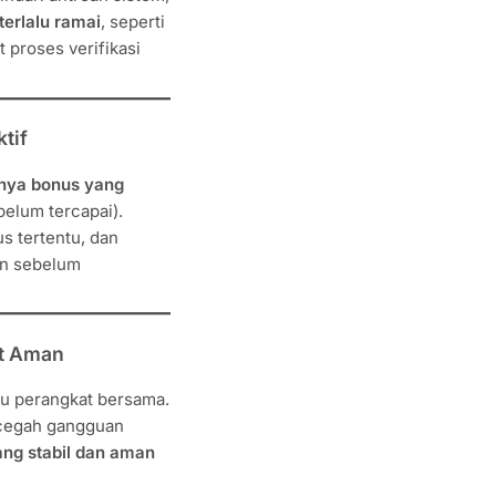
terlalu ramai
, seperti
 proses verifikasi
tif
nya bonus yang
belum tercapai).
 tertentu, dan
an sebelum
at Aman
tau perangkat bersama.
ncegah gangguan
yang stabil dan aman