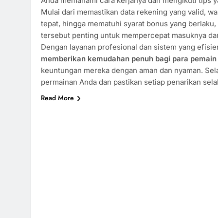
Anda memahami cara kerjanya dan mengikuti tips ya
Mulai dari memastikan data rekening yang valid, w
tepat, hingga mematuhi syarat bonus yang berlaku
tersebut penting untuk mempercepat masuknya dan
Dengan layanan profesional dan sistem yang efisie
memberikan kemudahan penuh bagi para pemain
keuntungan mereka dengan aman dan nyaman. Sela
permainan Anda dan pastikan setiap penarikan sela
Read More