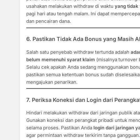
usahakan melakukan withdraw di waktu
yang tidak 
pagi hari atau tengah malam. Ini dapat mempercepat
dan pencairan dana.
6.
Pastikan Tidak Ada Bonus yang Masih Ak
Salah satu penyebab withdraw tertunda adalah
ada
belum memenuhi syarat klaim
(misalnya turnover 
Selalu cek apakah Anda sedang menggunakan bonus
pastikan semua ketentuan bonus sudah diselesaik
mengajukan penarikan.
7.
Periksa Koneksi dan Login dari Perangk
Hindari melakukan withdraw dari jaringan publik a
Gunakan koneksi dan perangkat pribadi untuk me
selama proses. Pastikan Anda
login dari jaringan 
agar permintaan withdraw terkirim tanpa gangguan.