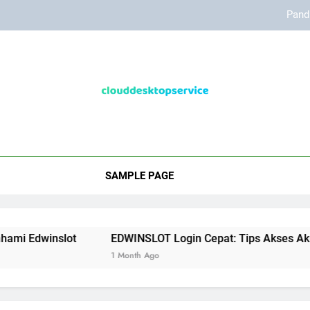
Pand
EDWINSLOT Login Cep
Tips Memastikan Login Edwinslot Berjalan Lanc
TIARA4D Log
ud Desktop Service
Pand
kses Desktop Berbasis Awan Yang Cepat Dan Aman Dari Cloud D
EDWINSLOT Login Cep
SAMPLE PAGE
Tips Memastikan Login Edwinslot Berjalan Lanc
slot
EDWINSLOT Login Cepat: Tips Akses Akun tanpa 
1 Month Ago