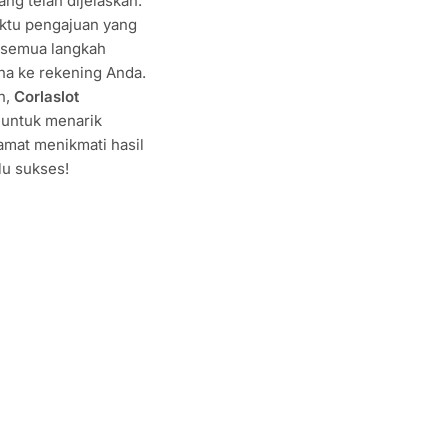
ng telah dijelaskan.
aktu pengajuan yang
, semua langkah
a ke rekening Anda.
n,
Corlaslot
untuk menarik
mat menikmati hasil
lu sukses!