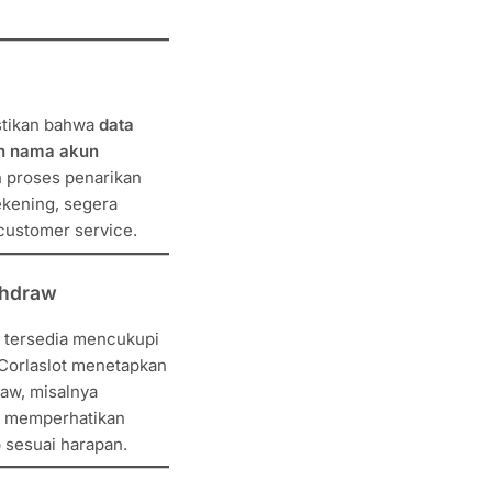
stikan bahwa
data
an nama akun
 proses penarikan
ekening, segera
 customer service.
thdraw
g tersedia mencukupi
 Corlaslot menetapkan
raw, misalnya
ga memperhatikan
p sesuai harapan.