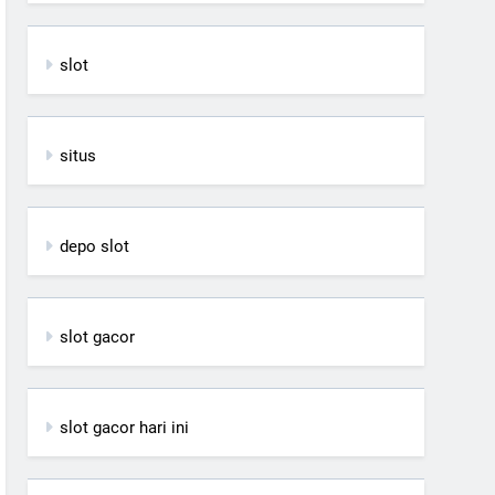
slot
situs
depo slot
slot gacor
slot gacor hari ini