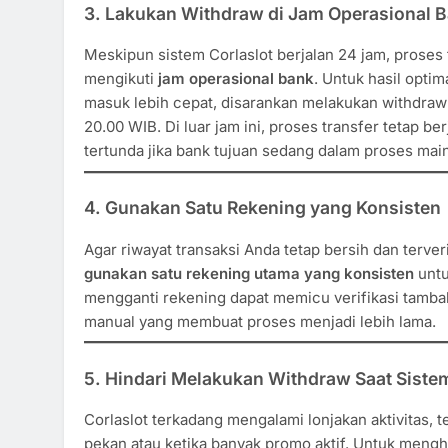
3.
Lakukan Withdraw di Jam Operasional 
Meskipun sistem Corlaslot berjalan 24 jam, proses 
mengikuti
jam operasional bank
. Untuk hasil optim
masuk lebih cepat, disarankan melakukan withdraw
20.00 WIB. Di luar jam ini, proses transfer tetap be
tertunda jika bank tujuan sedang dalam proses mai
4.
Gunakan Satu Rekening yang Konsisten
Agar riwayat transaksi Anda tetap bersih dan terveri
gunakan satu rekening utama yang konsisten
untu
mengganti rekening dapat memicu verifikasi tamba
manual yang membuat proses menjadi lebih lama.
5.
Hindari Melakukan Withdraw Saat Siste
Corlaslot terkadang mengalami lonjakan aktivitas, t
pekan atau ketika banyak promo aktif. Untuk mengh