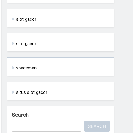
slot gacor
slot gacor
spaceman
situs slot gacor
Search
SEARCH