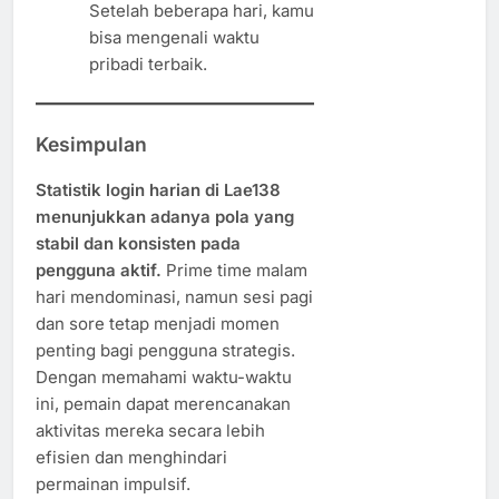
Setelah beberapa hari, kamu
bisa mengenali waktu
pribadi terbaik.
Kesimpulan
Statistik login harian di Lae138
menunjukkan adanya pola yang
stabil dan konsisten pada
pengguna aktif.
Prime time malam
hari mendominasi, namun sesi pagi
dan sore tetap menjadi momen
penting bagi pengguna strategis.
Dengan memahami waktu-waktu
ini, pemain dapat merencanakan
aktivitas mereka secara lebih
efisien dan menghindari
permainan impulsif.