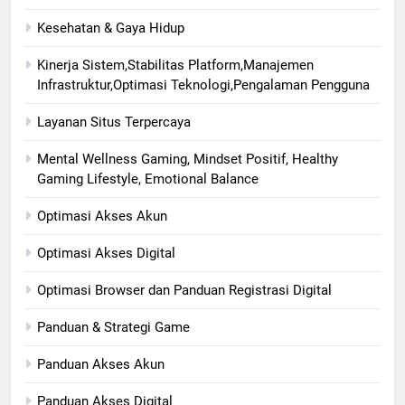
Kesehatan & Gaya Hidup
Kinerja Sistem,Stabilitas Platform,Manajemen
Infrastruktur,Optimasi Teknologi,Pengalaman Pengguna
Layanan Situs Terpercaya
Mental Wellness Gaming, Mindset Positif, Healthy
Gaming Lifestyle, Emotional Balance
Optimasi Akses Akun
Optimasi Akses Digital
Optimasi Browser dan Panduan Registrasi Digital
Panduan & Strategi Game
Panduan Akses Akun
Panduan Akses Digital