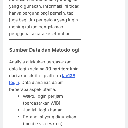
yang digunakan. Informasi ini tidak
hanya berguna bagi pemain, tapi
juga bagi tim pengelola yang ingin
meningkatkan pengalaman
pengguna secara keseluruhan.
Sumber Data dan Metodologi
Analisis dilakukan berdasarkan
data login selama
30 hari terakhir
dari akun aktif di platform
lae138
login
. Data dianalisis dalam
beberapa aspek utama:
Waktu login per jam
(berdasarkan WIB)
Jumlah login harian
Perangkat yang digunakan
(mobile vs desktop)