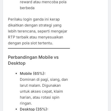
reward atau mencoba pola
berbeda
Perilaku login ganda ini kerap
dikaitkan dengan strategi yang
lebih terencana, seperti mengejar
RTP terbaik atau menyesuaikan
dengan pola slot tertentu.
Perbandingan Mobile vs
Desktop
Mobile (65%):
Dominan di pagi, siang, dan
larut malam. Digunakan
untuk akses cepat, klaim
harian, atau rotasi spin
ringan.
Desktop (35%):