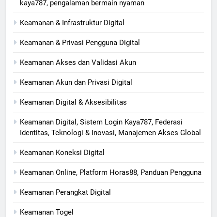
kaya787, pengalaman bermain nyaman
Keamanan & Infrastruktur Digital
Keamanan & Privasi Pengguna Digital
Keamanan Akses dan Validasi Akun
Keamanan Akun dan Privasi Digital
Keamanan Digital & Aksesibilitas
Keamanan Digital, Sistem Login Kaya787, Federasi
Identitas, Teknologi & Inovasi, Manajemen Akses Global
Keamanan Koneksi Digital
Keamanan Online, Platform Horas88, Panduan Pengguna
Keamanan Perangkat Digital
Keamanan Togel