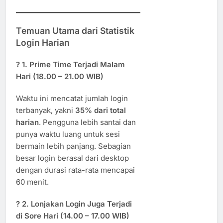
Temuan Utama dari Statistik
Login Harian
?
1. Prime Time Terjadi Malam
Hari (18.00 – 21.00 WIB)
Waktu ini mencatat jumlah login
terbanyak, yakni
35% dari total
harian
. Pengguna lebih santai dan
punya waktu luang untuk sesi
bermain lebih panjang. Sebagian
besar login berasal dari desktop
dengan durasi rata-rata mencapai
60 menit.
?
2. Lonjakan Login Juga Terjadi
di Sore Hari (14.00 – 17.00 WIB)