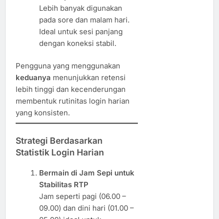
Lebih banyak digunakan
pada sore dan malam hari.
Ideal untuk sesi panjang
dengan koneksi stabil.
Pengguna yang menggunakan
keduanya
menunjukkan retensi
lebih tinggi dan kecenderungan
membentuk rutinitas login harian
yang konsisten.
Strategi Berdasarkan
Statistik Login Harian
Bermain di Jam Sepi untuk
Stabilitas RTP
Jam seperti pagi (06.00 –
09.00) dan dini hari (01.00 –