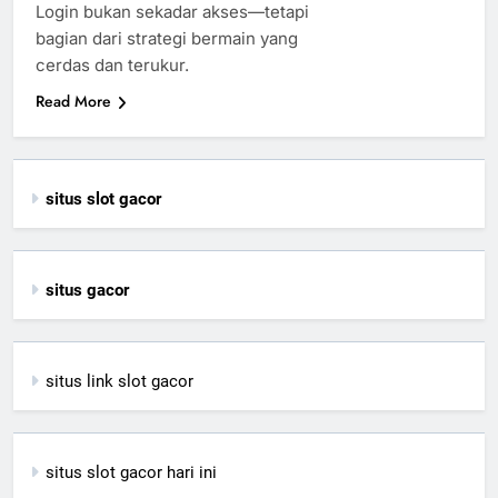
Login bukan sekadar akses—tetapi
bagian dari strategi bermain yang
cerdas dan terukur.
Read More
situs slot gacor
situs gacor
situs link slot gacor
situs slot gacor hari ini