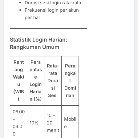
Durasi sesi login rata-rata
Frekuensi login per akun
per hari
Statistik Login Harian:
Rangkuman Umum
Rent
Pers
Rata-
Pera
ang
entas
rata
ngka
Wakt
e
Dura
t
u
Login
si
Domi
(WIB
Haria
Sesi
nan
)
n (%)
06.00
10 –
–
Mobil
10%
20
09.0
e
menit
0