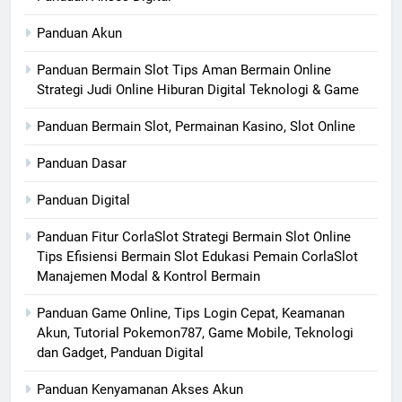
Panduan Akun
Panduan Bermain Slot Tips Aman Bermain Online
Strategi Judi Online Hiburan Digital Teknologi & Game
Panduan Bermain Slot, Permainan Kasino, Slot Online
Panduan Dasar
Panduan Digital
Panduan Fitur CorlaSlot Strategi Bermain Slot Online
Tips Efisiensi Bermain Slot Edukasi Pemain CorlaSlot
Manajemen Modal & Kontrol Bermain
Panduan Game Online, Tips Login Cepat, Keamanan
Akun, Tutorial Pokemon787, Game Mobile, Teknologi
dan Gadget, Panduan Digital
Panduan Kenyamanan Akses Akun