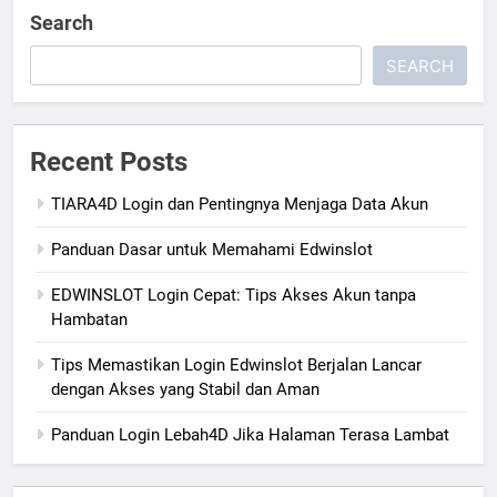
Search
SEARCH
Recent Posts
TIARA4D Login dan Pentingnya Menjaga Data Akun
Panduan Dasar untuk Memahami Edwinslot
EDWINSLOT Login Cepat: Tips Akses Akun tanpa
Hambatan
Tips Memastikan Login Edwinslot Berjalan Lancar
dengan Akses yang Stabil dan Aman
Panduan Login Lebah4D Jika Halaman Terasa Lambat