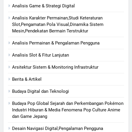
Analisis Game & Strategi Digital
Analisis Karakter Permainan,Studi Keteraturan
Slot,Pengamatan Pola Visual,Dinamika Sistem
Mesin,Pendekatan Bermain Terstruktur
Analisis Permainan & Pengalaman Pengguna
Analisis Slot & Fitur Lanjutan
Arsitektur Sistem & Monitoring Infrastruktur
Berita & Artikel
Budaya Digital dan Teknologi
Budaya Pop Global Sejarah dan Perkembangan Pokémon
Industri Hiburan & Media Fenomena Pop Culture Anime
dan Game Jepang
Desain Navigasi Digital,Pengalaman Pengguna