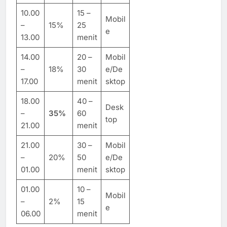
10.00
15 –
Mobil
–
15%
25
e
13.00
menit
14.00
20 –
Mobil
–
18%
30
e/De
17.00
menit
sktop
18.00
40 –
Desk
–
35%
60
top
21.00
menit
21.00
30 –
Mobil
–
20%
50
e/De
01.00
menit
sktop
01.00
10 –
Mobil
–
2%
15
e
06.00
menit