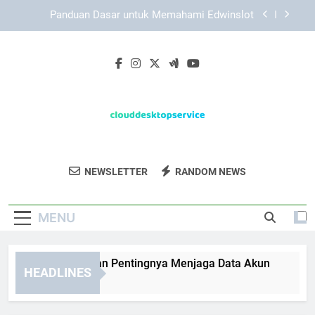
Skip
EDWINSLOT Login Cepat: Tips Akses Akun tanpa
to
Hambatan
content
Tips Memastikan Login Edwinslot Berjalan
Lancar dengan Akses yang Stabil dan Aman
TIARA4D Login dan Pentingnya Menjaga Data
Akun
Panduan Dasar untuk Memahami Edwinslot
EDWINSLOT Login Cepat: Tips Akses Akun tanpa
Hambatan
Cloud Desktop
Nikmati Akses Desktop Berbasis Awan Yang
Tips Memastikan Login Edwinslot Berjalan
NEWSLETTER
RANDOM NEWS
Service
Lancar dengan Akses yang Stabil dan Aman
Cepat Dan Aman Dari Cloud Desktop
Service.
MENU
IARA4D Login dan Pentingnya Menjaga Data Akun
Pand
HEADLINES
 Weeks Ago
1 Mon