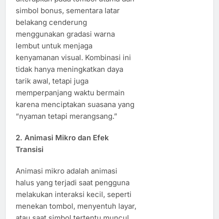
simbol bonus, sementara latar
belakang cenderung
menggunakan gradasi warna
lembut untuk menjaga
kenyamanan visual. Kombinasi ini
tidak hanya meningkatkan daya
tarik awal, tetapi juga
memperpanjang waktu bermain
karena menciptakan suasana yang
“nyaman tetapi merangsang.”
2.
Animasi Mikro dan Efek
Transisi
Animasi mikro adalah animasi
halus yang terjadi saat pengguna
melakukan interaksi kecil, seperti
menekan tombol, menyentuh layar,
atau saat simbol tertentu muncul.