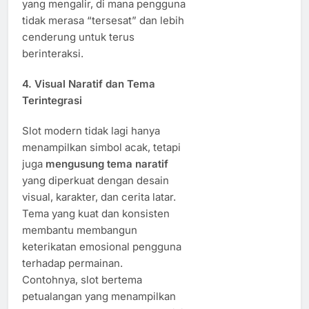
yang mengalir, di mana pengguna
tidak merasa “tersesat” dan lebih
cenderung untuk terus
berinteraksi.
4.
Visual Naratif dan Tema
Terintegrasi
Slot modern tidak lagi hanya
menampilkan simbol acak, tetapi
juga
mengusung tema naratif
yang diperkuat dengan desain
visual, karakter, dan cerita latar.
Tema yang kuat dan konsisten
membantu membangun
keterikatan emosional pengguna
terhadap permainan.
Contohnya, slot bertema
petualangan yang menampilkan