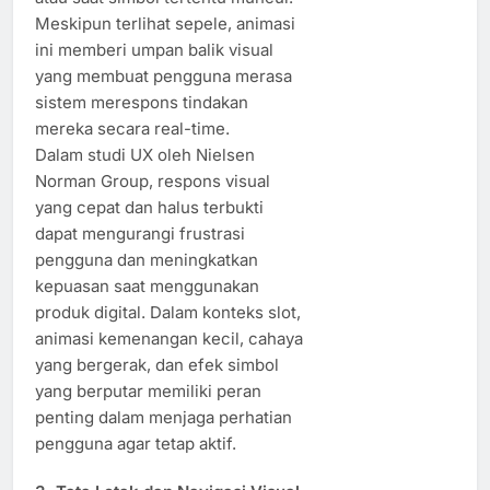
Meskipun terlihat sepele, animasi
ini memberi umpan balik visual
yang membuat pengguna merasa
sistem merespons tindakan
mereka secara real-time.
Dalam studi UX oleh Nielsen
Norman Group, respons visual
yang cepat dan halus terbukti
dapat mengurangi frustrasi
pengguna dan meningkatkan
kepuasan saat menggunakan
produk digital. Dalam konteks slot,
animasi kemenangan kecil, cahaya
yang bergerak, dan efek simbol
yang berputar memiliki peran
penting dalam menjaga perhatian
pengguna agar tetap aktif.