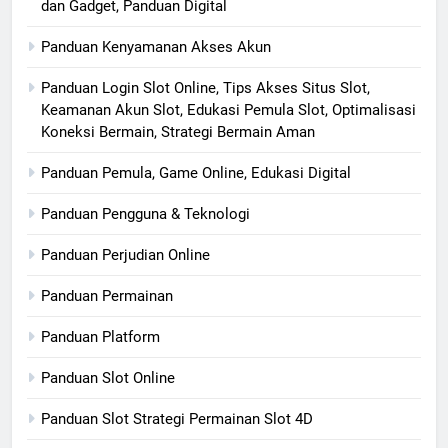
dan Gadget, Panduan Digital
Panduan Kenyamanan Akses Akun
Panduan Login Slot Online, Tips Akses Situs Slot,
Keamanan Akun Slot, Edukasi Pemula Slot, Optimalisasi
Koneksi Bermain, Strategi Bermain Aman
Panduan Pemula, Game Online, Edukasi Digital
Panduan Pengguna & Teknologi
Panduan Perjudian Online
Panduan Permainan
Panduan Platform
Panduan Slot Online
Panduan Slot Strategi Permainan Slot 4D