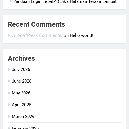
Panduan Login Lebah4D Jika Halaman Terasa Lambat
Recent Comments
A WordPress Commenter
on
Hello world!
Archives
July 2026
June 2026
May 2026
April 2026
March 2026
February 2026