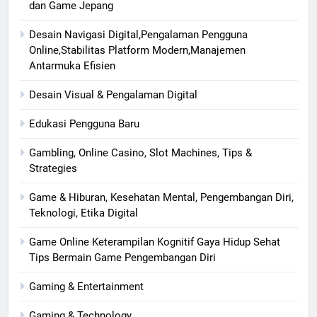
dan Game Jepang
Desain Navigasi Digital,Pengalaman Pengguna
Online,Stabilitas Platform Modern,Manajemen
Antarmuka Efisien
Desain Visual & Pengalaman Digital
Edukasi Pengguna Baru
Gambling, Online Casino, Slot Machines, Tips &
Strategies
Game & Hiburan, Kesehatan Mental, Pengembangan Diri,
Teknologi, Etika Digital
Game Online Keterampilan Kognitif Gaya Hidup Sehat
Tips Bermain Game Pengembangan Diri
Gaming & Entertainment
Gaming & Technology