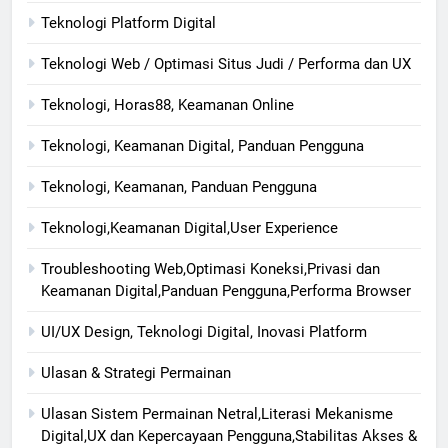
Teknologi Platform Digital
Teknologi Web / Optimasi Situs Judi / Performa dan UX
Teknologi, Horas88, Keamanan Online
Teknologi, Keamanan Digital, Panduan Pengguna
Teknologi, Keamanan, Panduan Pengguna
Teknologi,Keamanan Digital,User Experience
Troubleshooting Web,Optimasi Koneksi,Privasi dan
Keamanan Digital,Panduan Pengguna,Performa Browser
UI/UX Design, Teknologi Digital, Inovasi Platform
Ulasan & Strategi Permainan
Ulasan Sistem Permainan Netral,Literasi Mekanisme
Digital,UX dan Kepercayaan Pengguna,Stabilitas Akses &