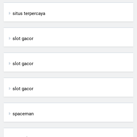
situs terpercaya
slot gacor
slot gacor
slot gacor
spaceman