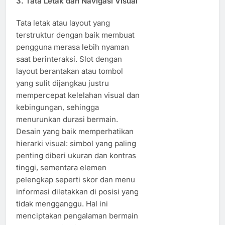
3.
Tata Letak dan Navigasi Visual
Tata letak atau layout yang
terstruktur dengan baik membuat
pengguna merasa lebih nyaman
saat berinteraksi. Slot dengan
layout berantakan atau tombol
yang sulit dijangkau justru
mempercepat kelelahan visual dan
kebingungan, sehingga
menurunkan durasi bermain.
Desain yang baik memperhatikan
hierarki visual: simbol yang paling
penting diberi ukuran dan kontras
tinggi, sementara elemen
pelengkap seperti skor dan menu
informasi diletakkan di posisi yang
tidak mengganggu. Hal ini
menciptakan pengalaman bermain