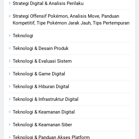
Strategi Digital & Analisis Perilaku
Strategi Offensif Pokémon, Analisis Move, Panduan
Kompetitif, Tipe Pokémon Jarak Jauh, Tips Pertempuran
Teknologi
Teknologi & Desain Produk
Teknologi & Evaluasi Sistem
Teknologi & Game Digital
Teknologi & Hiburan Digital
Teknologi & Infrastruktur Digital
Teknologi & Keamanan Digital
Teknologi & Keamanan Siber
Teknologi & Panduan Akses Platform