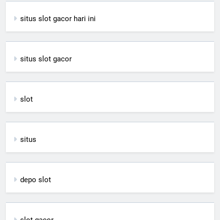
situs slot gacor hari ini
situs slot gacor
slot
situs
depo slot