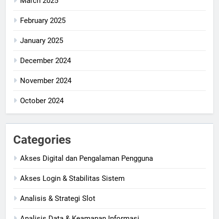
March 2025
February 2025
January 2025
December 2024
November 2024
October 2024
Categories
Akses Digital dan Pengalaman Pengguna
Akses Login & Stabilitas Sistem
Analisis & Strategi Slot
Analisis Data & Keamanan Informasi