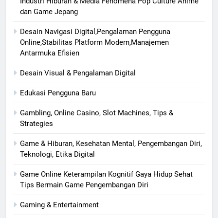
Industri Hiburan & Media Fenomena Pop Culture Anime
dan Game Jepang
Desain Navigasi Digital,Pengalaman Pengguna
Online,Stabilitas Platform Modern,Manajemen
Antarmuka Efisien
Desain Visual & Pengalaman Digital
Edukasi Pengguna Baru
Gambling, Online Casino, Slot Machines, Tips &
Strategies
Game & Hiburan, Kesehatan Mental, Pengembangan Diri,
Teknologi, Etika Digital
Game Online Keterampilan Kognitif Gaya Hidup Sehat
Tips Bermain Game Pengembangan Diri
Gaming & Entertainment