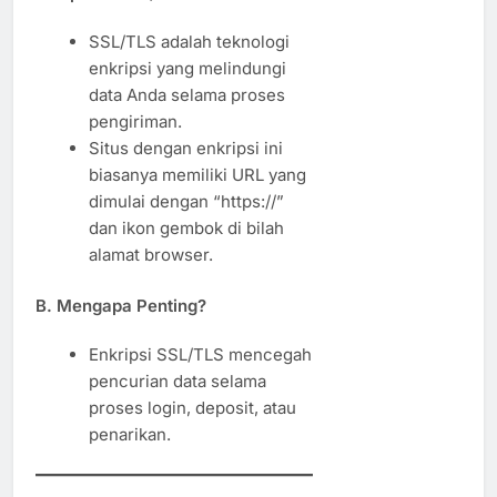
SSL/TLS adalah teknologi
enkripsi yang melindungi
data Anda selama proses
pengiriman.
Situs dengan enkripsi ini
biasanya memiliki URL yang
dimulai dengan “https://”
dan ikon gembok di bilah
alamat browser.
B. Mengapa Penting?
Enkripsi SSL/TLS mencegah
pencurian data selama
proses login, deposit, atau
penarikan.