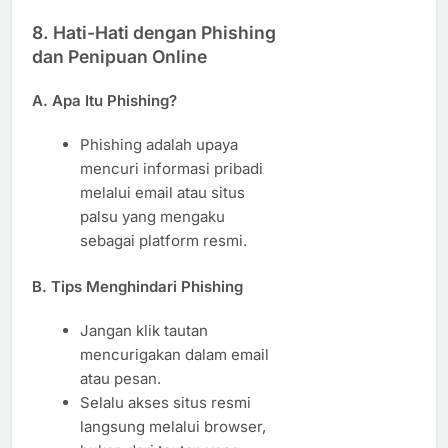
8.
Hati-Hati dengan Phishing
dan Penipuan Online
A. Apa Itu Phishing?
Phishing adalah upaya
mencuri informasi pribadi
melalui email atau situs
palsu yang mengaku
sebagai platform resmi.
B. Tips Menghindari Phishing
Jangan klik tautan
mencurigakan dalam email
atau pesan.
Selalu akses situs resmi
langsung melalui browser,