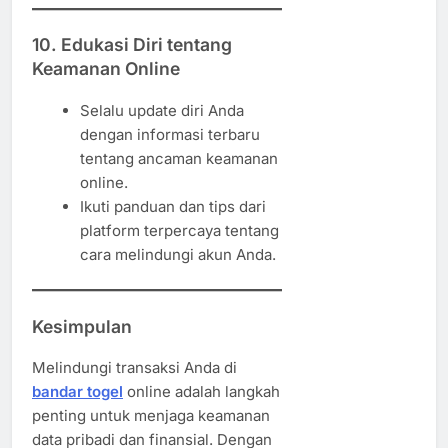
10.
Edukasi Diri tentang
Keamanan Online
Selalu update diri Anda
dengan informasi terbaru
tentang ancaman keamanan
online.
Ikuti panduan dan tips dari
platform terpercaya tentang
cara melindungi akun Anda.
Kesimpulan
Melindungi transaksi Anda di
bandar togel
online adalah langkah
penting untuk menjaga keamanan
data pribadi dan finansial. Dengan