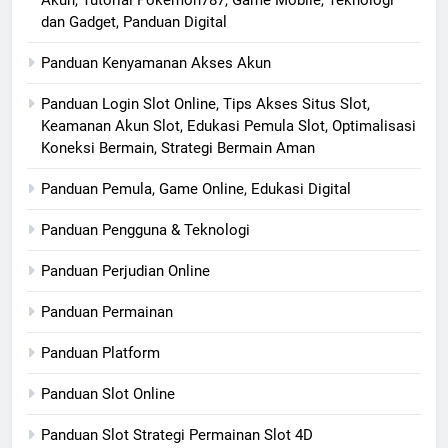
Akun, Tutorial Pokemon787, Game Mobile, Teknologi
dan Gadget, Panduan Digital
Panduan Kenyamanan Akses Akun
Panduan Login Slot Online, Tips Akses Situs Slot,
Keamanan Akun Slot, Edukasi Pemula Slot, Optimalisasi
Koneksi Bermain, Strategi Bermain Aman
Panduan Pemula, Game Online, Edukasi Digital
Panduan Pengguna & Teknologi
Panduan Perjudian Online
Panduan Permainan
Panduan Platform
Panduan Slot Online
Panduan Slot Strategi Permainan Slot 4D