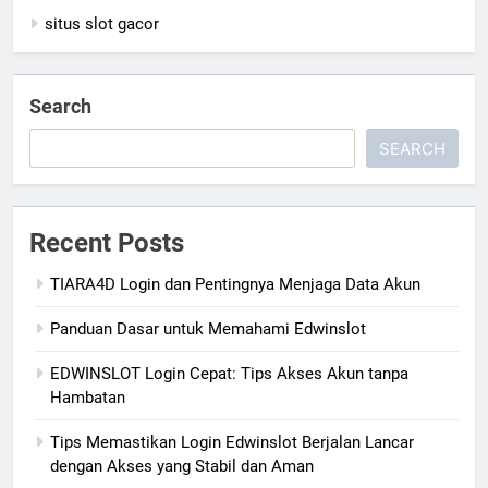
situs slot gacor
Search
SEARCH
Recent Posts
TIARA4D Login dan Pentingnya Menjaga Data Akun
Panduan Dasar untuk Memahami Edwinslot
EDWINSLOT Login Cepat: Tips Akses Akun tanpa
Hambatan
Tips Memastikan Login Edwinslot Berjalan Lancar
dengan Akses yang Stabil dan Aman