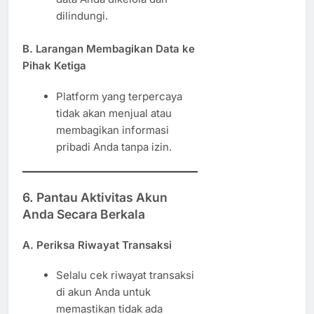
dilindungi.
B. Larangan Membagikan Data ke
Pihak Ketiga
Platform yang terpercaya
tidak akan menjual atau
membagikan informasi
pribadi Anda tanpa izin.
6.
Pantau Aktivitas Akun
Anda Secara Berkala
A. Periksa Riwayat Transaksi
Selalu cek riwayat transaksi
di akun Anda untuk
memastikan tidak ada