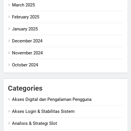
March 2025
February 2025
January 2025
December 2024
November 2024
October 2024
Categories
Akses Digital dan Pengalaman Pengguna
Akses Login & Stabilitas Sistem
Analisis & Strategi Slot