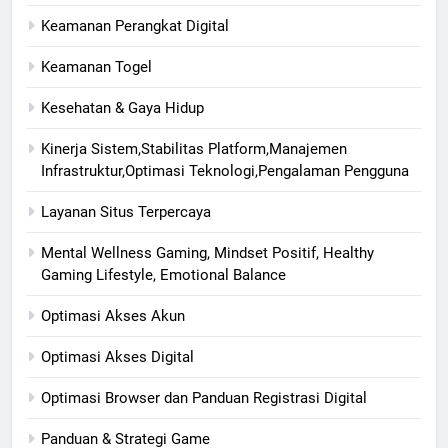
Keamanan Perangkat Digital
Keamanan Togel
Kesehatan & Gaya Hidup
Kinerja Sistem,Stabilitas Platform,Manajemen
Infrastruktur,Optimasi Teknologi,Pengalaman Pengguna
Layanan Situs Terpercaya
Mental Wellness Gaming, Mindset Positif, Healthy
Gaming Lifestyle, Emotional Balance
Optimasi Akses Akun
Optimasi Akses Digital
Optimasi Browser dan Panduan Registrasi Digital
Panduan & Strategi Game