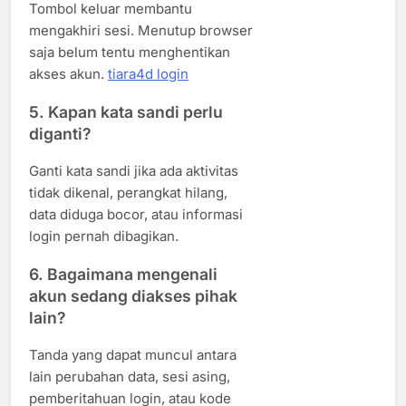
Tombol keluar membantu
mengakhiri sesi. Menutup browser
saja belum tentu menghentikan
akses akun.
tiara4d login
5. Kapan kata sandi perlu
diganti?
Ganti kata sandi jika ada aktivitas
tidak dikenal, perangkat hilang,
data diduga bocor, atau informasi
login pernah dibagikan.
6. Bagaimana mengenali
akun sedang diakses pihak
lain?
Tanda yang dapat muncul antara
lain perubahan data, sesi asing,
pemberitahuan login, atau kode