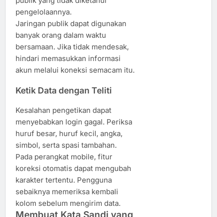
publik yang tidak diketahui
pengelolaannya.
Jaringan publik dapat digunakan
banyak orang dalam waktu
bersamaan. Jika tidak mendesak,
hindari memasukkan informasi
akun melalui koneksi semacam itu.
Ketik Data dengan Teliti
Kesalahan pengetikan dapat
menyebabkan login gagal. Periksa
huruf besar, huruf kecil, angka,
simbol, serta spasi tambahan.
Pada perangkat mobile, fitur
koreksi otomatis dapat mengubah
karakter tertentu. Pengguna
sebaiknya memeriksa kembali
kolom sebelum mengirim data.
Membuat Kata Sandi yang