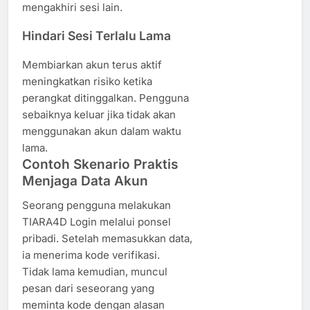
mengakhiri sesi lain.
Hindari Sesi Terlalu Lama
Membiarkan akun terus aktif
meningkatkan risiko ketika
perangkat ditinggalkan. Pengguna
sebaiknya keluar jika tidak akan
menggunakan akun dalam waktu
lama.
Contoh Skenario Praktis
Menjaga Data Akun
Seorang pengguna melakukan
TIARA4D Login melalui ponsel
pribadi. Setelah memasukkan data,
ia menerima kode verifikasi.
Tidak lama kemudian, muncul
pesan dari seseorang yang
meminta kode dengan alasan