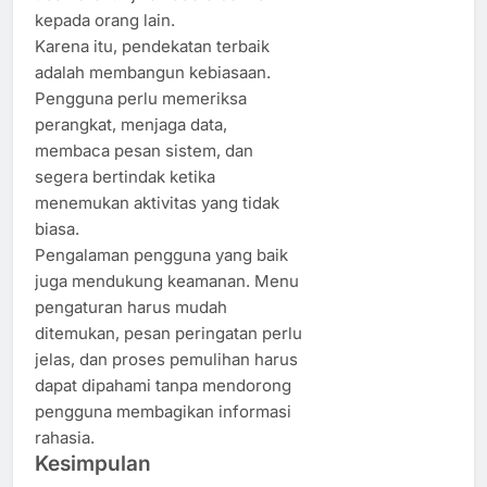
kepada orang lain.
Karena itu, pendekatan terbaik
adalah membangun kebiasaan.
Pengguna perlu memeriksa
perangkat, menjaga data,
membaca pesan sistem, dan
segera bertindak ketika
menemukan aktivitas yang tidak
biasa.
Pengalaman pengguna yang baik
juga mendukung keamanan. Menu
pengaturan harus mudah
ditemukan, pesan peringatan perlu
jelas, dan proses pemulihan harus
dapat dipahami tanpa mendorong
pengguna membagikan informasi
rahasia.
Kesimpulan