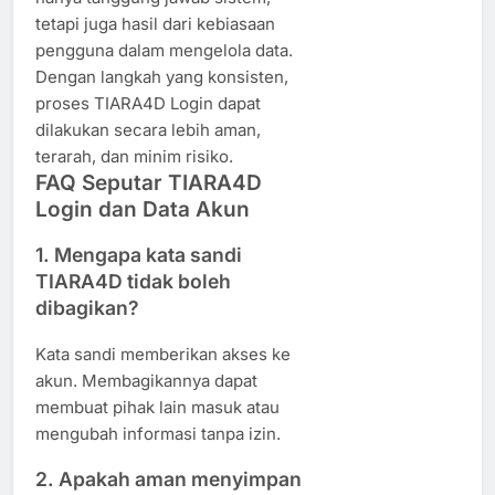
tetapi juga hasil dari kebiasaan
pengguna dalam mengelola data.
Dengan langkah yang konsisten,
proses TIARA4D Login dapat
dilakukan secara lebih aman,
terarah, dan minim risiko.
FAQ Seputar TIARA4D
Login dan Data Akun
1. Mengapa kata sandi
TIARA4D tidak boleh
dibagikan?
Kata sandi memberikan akses ke
akun. Membagikannya dapat
membuat pihak lain masuk atau
mengubah informasi tanpa izin.
2. Apakah aman menyimpan