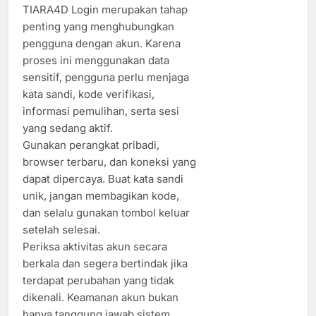
TIARA4D Login merupakan tahap
penting yang menghubungkan
pengguna dengan akun. Karena
proses ini menggunakan data
sensitif, pengguna perlu menjaga
kata sandi, kode verifikasi,
informasi pemulihan, serta sesi
yang sedang aktif.
Gunakan perangkat pribadi,
browser terbaru, dan koneksi yang
dapat dipercaya. Buat kata sandi
unik, jangan membagikan kode,
dan selalu gunakan tombol keluar
setelah selesai.
Periksa aktivitas akun secara
berkala dan segera bertindak jika
terdapat perubahan yang tidak
dikenali. Keamanan akun bukan
hanya tanggung jawab sistem,