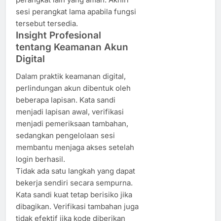
sesi perangkat lama apabila fungsi
tersebut tersedia.
Insight Profesional
tentang Keamanan Akun
Digital
Dalam praktik keamanan digital,
perlindungan akun dibentuk oleh
beberapa lapisan. Kata sandi
menjadi lapisan awal, verifikasi
menjadi pemeriksaan tambahan,
sedangkan pengelolaan sesi
membantu menjaga akses setelah
login berhasil.
Tidak ada satu langkah yang dapat
bekerja sendiri secara sempurna.
Kata sandi kuat tetap berisiko jika
dibagikan. Verifikasi tambahan juga
tidak efektif jika kode diberikan