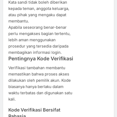
Kata sandi tidak boleh diberikan
kepada teman, anggota keluarga,
atau pihak yang mengaku dapat
membantu.
Apabila seseorang benar-benar
perlu mengakses bagian tertentu,
lebih aman menggunakan
prosedur yang tersedia daripada
membagikan informasi login.
Pentingnya Kode Verifikasi
Verifikasi tambahan membantu
memastikan bahwa proses akses
dilakukan oleh pemilik akun. Kode
biasanya hanya berlaku dalam
waktu terbatas dan digunakan satu
kali.
Kode Verifikasi Bersifat
Rahasia