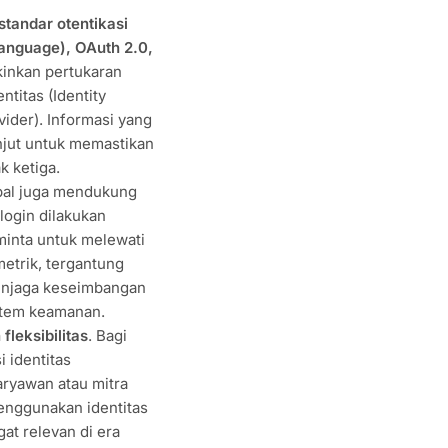
standar otentikasi
anguage), OAuth 2.0,
kinkan pertukaran
ntitas (Identity
ider). Informasi yang
anjut untuk memastikan
k ketiga.
lobal juga mendukung
login dilakukan
iminta untuk melewati
metrik, tergantung
 menjaga keseimbangan
stem keamanan.
 fleksibilitas
. Bagi
 identitas
aryawan atau mitra
enggunakan identitas
at relevan di era