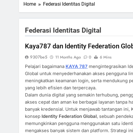
Home
Federasi Identitas Digital
Federasi Identitas Digital
Kaya787 dan Identity Federation Glo
9307be5
11 Months Ago
0
6 Mins
Pelajari bagaimana
KAYA 787
mengintegrasikan Ide
Global untuk menyederhanakan akses pengguna lint
meningkatkan keamanan login, serta mendukung pe
yang lebih efisien dan terpercaya.
Dalam dunia digital yang semakin terhubung, pen
akses cepat dan aman ke berbagai layanan tanpa h
banyak kredensial. Untuk menjawab tantangan ini,
konsep
Identity Federation Global
, sebuah pendek
memungkinkan pengguna menggunakan satu identita
mengakses banyak sistem dan platform. Strategi ini