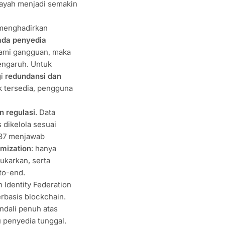
ilayah menjadi semakin
 menghadirkan
ada penyedia
alami gangguan, maka
engaruh. Untuk
gi
redundansi dan
k tersedia, pengguna
n regulasi
. Data
 dikelola sesuai
787 menjawab
imization
: hanya
ukarkan, serta
to-end.
Identity Federation
rbasis blockchain.
ndali penuh atas
u penyedia tunggal.