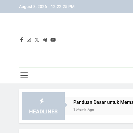
Skip
August 8, 2026
12:22:26 PM
to
content
Clo
Nikmati A
jaga Data Akun
Panduan Dasar untuk Memahami Edwin
1 Month Ago
HEADLINES