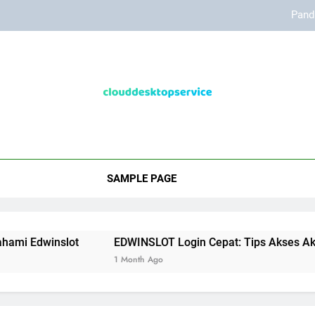
Pand
EDWINSLOT Login Cep
Tips Memastikan Login Edwinslot Berjalan Lanc
TIARA4D Log
ud Desktop Service
Pand
kses Desktop Berbasis Awan Yang Cepat Dan Aman Dari Cloud D
EDWINSLOT Login Cep
SAMPLE PAGE
Tips Memastikan Login Edwinslot Berjalan Lanc
slot
EDWINSLOT Login Cepat: Tips Akses Akun tanpa 
1 Month Ago