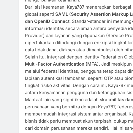
Dari sisi keamanan, Kaya787 menerapkan berbagai
global
seperti
SAML (Security Assertion Markup L
dan OpenID Connect
. Standar-standar ini memung
informasi identitas secara aman antara penyedia ide
Provider) dan layanan yang digunakan (Service Prov
dipertukarkan dilindungi dengan enkripsi tingkat l
data tidak dapat diakses atau dimanipulasi oleh piha
Selain itu, integrasi dengan Identity Federation G
Multi-Factor Authentication (MFA)
. Jadi meskipun 
melalui federasi identitas, pengguna tetap dapat d
lapisan autentikasi tambahan, seperti OTP atau bio
tingkat risiko aktivitas. Dengan cara ini, Kaya787
antara kenyamanan pengguna dan ketangguhan si
Manfaat lain yang signifikan adalah
skalabilitas dan
perusahaan yang bermitra dengan Kaya787, federasi
mempermudah integrasi sistem antar organisasi. K
bisnis tidak perlu membuat akun terpisah, cukup m
dari domain perusahaan mereka sendiri. Hal ini sang