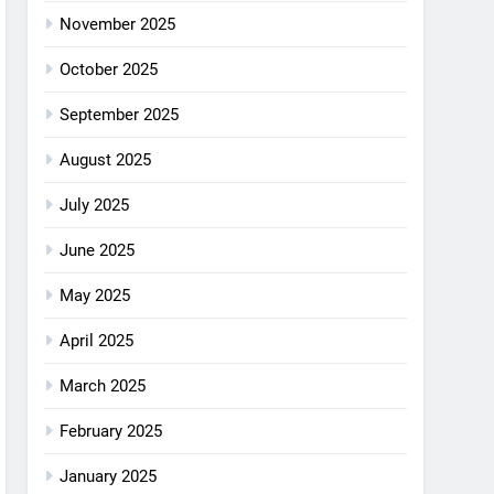
November 2025
October 2025
September 2025
August 2025
July 2025
June 2025
May 2025
April 2025
March 2025
February 2025
January 2025