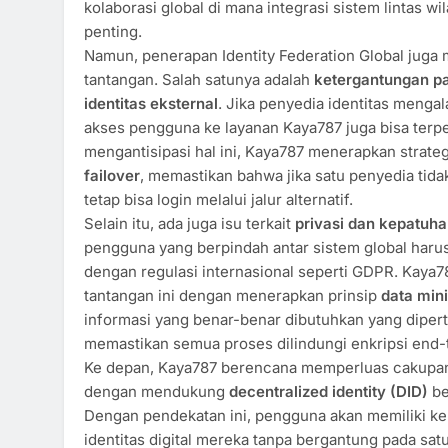
kolaborasi global di mana integrasi sistem lintas w
penting.
Namun, penerapan Identity Federation Global juga
tantangan. Salah satunya adalah
ketergantungan p
identitas eksternal
. Jika penyedia identitas meng
akses pengguna ke layanan Kaya787 juga bisa terp
mengantisipasi hal ini, Kaya787 menerapkan strate
failover
, memastikan bahwa jika satu penyedia tida
tetap bisa login melalui jalur alternatif.
Selain itu, ada juga isu terkait
privasi dan kepatuha
pengguna yang berpindah antar sistem global harus
dengan regulasi internasional seperti GDPR. Kaya
tantangan ini dengan menerapkan prinsip
data min
informasi yang benar-benar dibutuhkan yang dipert
memastikan semua proses dilindungi enkripsi end-
Ke depan, Kaya787 berencana memperluas cakupan 
dengan mendukung
decentralized identity (DID)
be
Dengan pendekatan ini, pengguna akan memiliki ke
identitas digital mereka tanpa bergantung pada sat