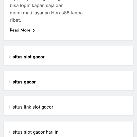
bisa login kapan saja dan
menikmati layanan Horas88 tanpa
ribet.
Read More
situs slot gacor
situs gacor
situs link slot gacor
situs slot gacor hari ini