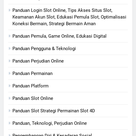
Panduan Login Slot Online, Tips Akses Situs Slot,
Keamanan Akun Slot, Edukasi Pemula Slot, Optimalisasi
Koneksi Bermain, Strategi Bermain Aman
Panduan Pemula, Game Online, Edukasi Digital
Panduan Pengguna & Teknologi
Panduan Perjudian Online
Panduan Permainan
Panduan Platform
Panduan Slot Online
Panduan Slot Strategi Permainan Slot 4D
Panduan, Teknologi, Perjudian Online
Pengembangan Diri & Kesadaran Sosial