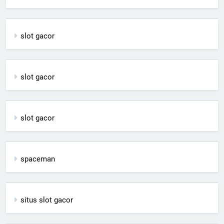
slot gacor
slot gacor
slot gacor
spaceman
situs slot gacor