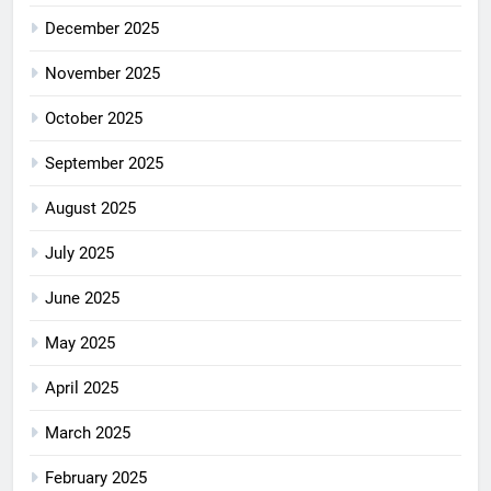
December 2025
November 2025
October 2025
September 2025
August 2025
July 2025
June 2025
May 2025
April 2025
March 2025
February 2025