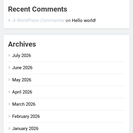
Recent Comments
A WordPress Commenter
on
Hello world!
Archives
July 2026
June 2026
May 2026
April 2026
March 2026
February 2026
January 2026