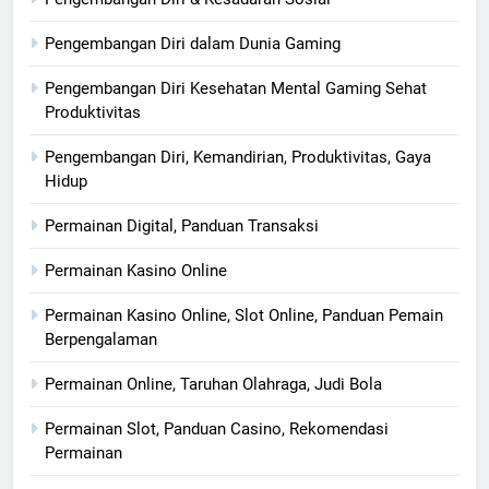
Pengembangan Diri dalam Dunia Gaming
Pengembangan Diri Kesehatan Mental Gaming Sehat
Produktivitas
Pengembangan Diri, Kemandirian, Produktivitas, Gaya
Hidup
Permainan Digital, Panduan Transaksi
Permainan Kasino Online
Permainan Kasino Online, Slot Online, Panduan Pemain
Berpengalaman
Permainan Online, Taruhan Olahraga, Judi Bola
Permainan Slot, Panduan Casino, Rekomendasi
Permainan