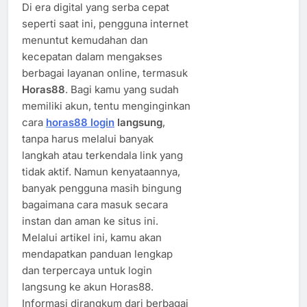
Di era digital yang serba cepat
seperti saat ini, pengguna internet
menuntut kemudahan dan
kecepatan dalam mengakses
berbagai layanan online, termasuk
Horas88
. Bagi kamu yang sudah
memiliki akun, tentu menginginkan
cara
horas88 login
langsung
,
tanpa harus melalui banyak
langkah atau terkendala link yang
tidak aktif. Namun kenyataannya,
banyak pengguna masih bingung
bagaimana cara masuk secara
instan dan aman ke situs ini.
Melalui artikel ini, kamu akan
mendapatkan panduan lengkap
dan terpercaya untuk login
langsung ke akun Horas88.
Informasi dirangkum dari berbagai