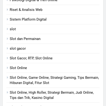
Psikologi Digital & Tren Online
Riset & Analisis Web
Sistem Platform Digital
slot
Slot dan Permainan
slot gacor
Slot Gacor, RTP, Slot Online
Slot Online
Slot Online, Game Online, Strategi Gaming, Tips Bermain,
Hiburan Digital, Fitur Slot
Slot Online, High Roller, Strategi Bermain, Judi Online,
Tips dan Trik, Kasino Digital