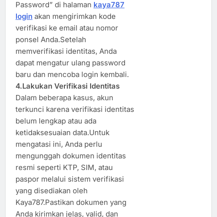
Password” di halaman
kaya787
login
akan mengirimkan kode
verifikasi ke email atau nomor
ponsel Anda.Setelah
memverifikasi identitas, Anda
dapat mengatur ulang password
baru dan mencoba login kembali.
4.Lakukan Verifikasi Identitas
Dalam beberapa kasus, akun
terkunci karena verifikasi identitas
belum lengkap atau ada
ketidaksesuaian data.Untuk
mengatasi ini, Anda perlu
mengunggah dokumen identitas
resmi seperti KTP, SIM, atau
paspor melalui sistem verifikasi
yang disediakan oleh
Kaya787.Pastikan dokumen yang
Anda kirimkan jelas, valid, dan