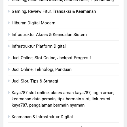
Gaming, Review Fitur, Transaksi & Keamanan
Hiburan Digital Modern
Infrastruktur Akses & Keandalan Sistem
Infrastruktur Platform Digital
Judi Online, Slot Online, Jackpot Progresif
Judi Online, Teknologi, Panduan
Judi Slot, Tips & Strategi
Kaya787 slot online, akses aman kaya787, login aman,
keamanan data pemain, tips bermain slot, link resmi
kaya787, pengalaman bermain nyaman
Keamanan & Infrastruktur Digital