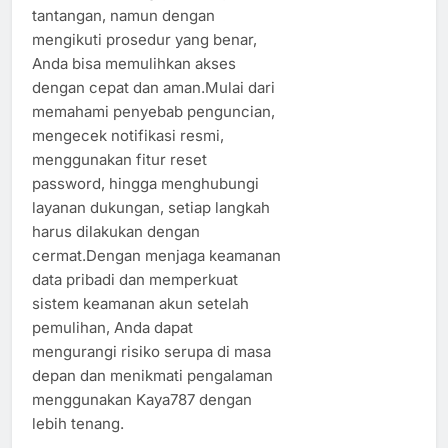
tantangan, namun dengan
mengikuti prosedur yang benar,
Anda bisa memulihkan akses
dengan cepat dan aman.Mulai dari
memahami penyebab penguncian,
mengecek notifikasi resmi,
menggunakan fitur reset
password, hingga menghubungi
layanan dukungan, setiap langkah
harus dilakukan dengan
cermat.Dengan menjaga keamanan
data pribadi dan memperkuat
sistem keamanan akun setelah
pemulihan, Anda dapat
mengurangi risiko serupa di masa
depan dan menikmati pengalaman
menggunakan Kaya787 dengan
lebih tenang.