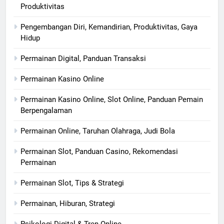
Produktivitas
Pengembangan Diri, Kemandirian, Produktivitas, Gaya
Hidup
Permainan Digital, Panduan Transaksi
Permainan Kasino Online
Permainan Kasino Online, Slot Online, Panduan Pemain
Berpengalaman
Permainan Online, Taruhan Olahraga, Judi Bola
Permainan Slot, Panduan Casino, Rekomendasi
Permainan
Permainan Slot, Tips & Strategi
Permainan, Hiburan, Strategi