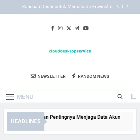
Skip
EDWINSLOT Login Cepat: Tips Akses Akun tanpa
to
Hambatan
content
Tips Memastikan Login Edwinslot Berjalan
Lancar dengan Akses yang Stabil dan Aman
TIARA4D Login dan Pentingnya Menjaga Data
Akun
Panduan Dasar untuk Memahami Edwinslot
EDWINSLOT Login Cepat: Tips Akses Akun tanpa
Hambatan
Cloud Desktop
Nikmati Akses Desktop Berbasis Awan Yang
Tips Memastikan Login Edwinslot Berjalan
NEWSLETTER
RANDOM NEWS
Service
Lancar dengan Akses yang Stabil dan Aman
Cepat Dan Aman Dari Cloud Desktop
Service.
MENU
IARA4D Login dan Pentingnya Menjaga Data Akun
Pandu
HEADLINES
Month Ago
1 Mont