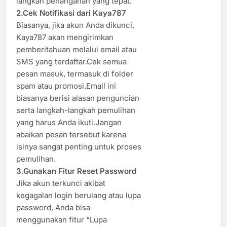
langkah penanganan yang tepat.
2.Cek Notifikasi dari Kaya787
Biasanya, jika akun Anda dikunci,
Kaya787 akan mengirimkan
pemberitahuan melalui email atau
SMS yang terdaftar.Cek semua
pesan masuk, termasuk di folder
spam atau promosi.Email ini
biasanya berisi alasan penguncian
serta langkah-langkah pemulihan
yang harus Anda ikuti.Jangan
abaikan pesan tersebut karena
isinya sangat penting untuk proses
pemulihan.
3.Gunakan Fitur Reset Password
Jika akun terkunci akibat
kegagalan login berulang atau lupa
password, Anda bisa
menggunakan fitur “Lupa