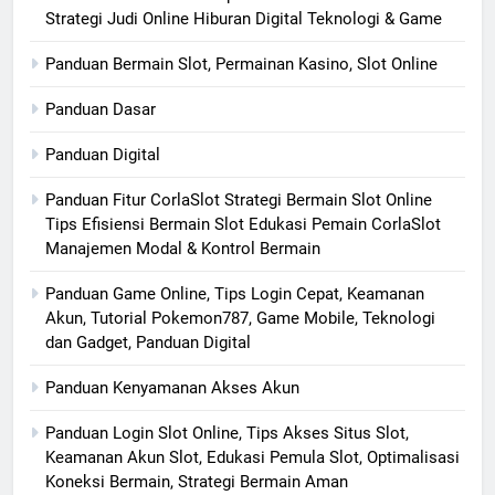
Strategi Judi Online Hiburan Digital Teknologi & Game
Panduan Bermain Slot, Permainan Kasino, Slot Online
Panduan Dasar
Panduan Digital
Panduan Fitur CorlaSlot Strategi Bermain Slot Online
Tips Efisiensi Bermain Slot Edukasi Pemain CorlaSlot
Manajemen Modal & Kontrol Bermain
Panduan Game Online, Tips Login Cepat, Keamanan
Akun, Tutorial Pokemon787, Game Mobile, Teknologi
dan Gadget, Panduan Digital
Panduan Kenyamanan Akses Akun
Panduan Login Slot Online, Tips Akses Situs Slot,
Keamanan Akun Slot, Edukasi Pemula Slot, Optimalisasi
Koneksi Bermain, Strategi Bermain Aman