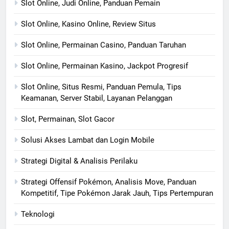
Slot Online, Judi Online, Panduan Pemain
Slot Online, Kasino Online, Review Situs
Slot Online, Permainan Casino, Panduan Taruhan
Slot Online, Permainan Kasino, Jackpot Progresif
Slot Online, Situs Resmi, Panduan Pemula, Tips
Keamanan, Server Stabil, Layanan Pelanggan
Slot, Permainan, Slot Gacor
Solusi Akses Lambat dan Login Mobile
Strategi Digital & Analisis Perilaku
Strategi Offensif Pokémon, Analisis Move, Panduan
Kompetitif, Tipe Pokémon Jarak Jauh, Tips Pertempuran
Teknologi