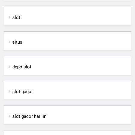
slot
situs
depo slot
slot gacor
slot gacor hari ini