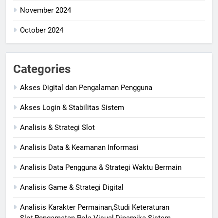
November 2024
October 2024
Categories
Akses Digital dan Pengalaman Pengguna
Akses Login & Stabilitas Sistem
Analisis & Strategi Slot
Analisis Data & Keamanan Informasi
Analisis Data Pengguna & Strategi Waktu Bermain
Analisis Game & Strategi Digital
Analisis Karakter Permainan,Studi Keteraturan