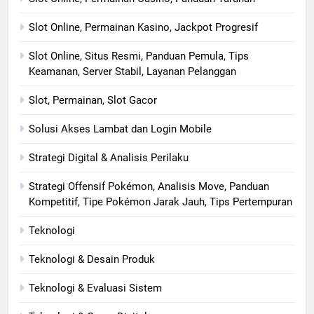
Slot Online, Permainan Kasino, Jackpot Progresif
Slot Online, Situs Resmi, Panduan Pemula, Tips
Keamanan, Server Stabil, Layanan Pelanggan
Slot, Permainan, Slot Gacor
Solusi Akses Lambat dan Login Mobile
Strategi Digital & Analisis Perilaku
Strategi Offensif Pokémon, Analisis Move, Panduan
Kompetitif, Tipe Pokémon Jarak Jauh, Tips Pertempuran
Teknologi
Teknologi & Desain Produk
Teknologi & Evaluasi Sistem