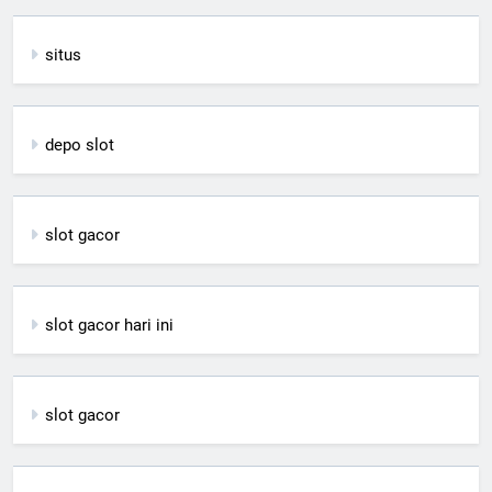
situs
depo slot
slot gacor
slot gacor hari ini
slot gacor