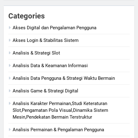
Categories
Akses Digital dan Pengalaman Pengguna
Akses Login & Stabilitas Sistem
Analisis & Strategi Slot
Analisis Data & Keamanan Informasi
Analisis Data Pengguna & Strategi Waktu Bermain
Analisis Game & Strategi Digital
Analisis Karakter Permainan,Studi Keteraturan
Slot,Pengamatan Pola Visual,Dinamika Sistem
Mesin,Pendekatan Bermain Terstruktur
Analisis Permainan & Pengalaman Pengguna