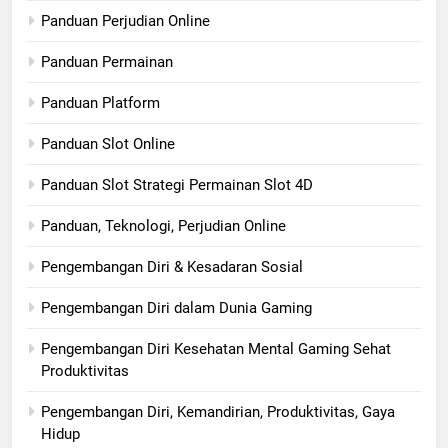
Panduan Perjudian Online
Panduan Permainan
Panduan Platform
Panduan Slot Online
Panduan Slot Strategi Permainan Slot 4D
Panduan, Teknologi, Perjudian Online
Pengembangan Diri & Kesadaran Sosial
Pengembangan Diri dalam Dunia Gaming
Pengembangan Diri Kesehatan Mental Gaming Sehat
Produktivitas
Pengembangan Diri, Kemandirian, Produktivitas, Gaya
Hidup