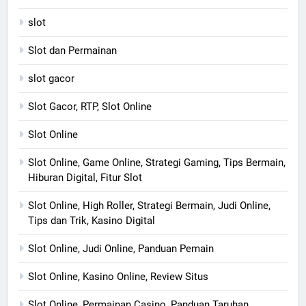
slot
Slot dan Permainan
slot gacor
Slot Gacor, RTP, Slot Online
Slot Online
Slot Online, Game Online, Strategi Gaming, Tips Bermain,
Hiburan Digital, Fitur Slot
Slot Online, High Roller, Strategi Bermain, Judi Online,
Tips dan Trik, Kasino Digital
Slot Online, Judi Online, Panduan Pemain
Slot Online, Kasino Online, Review Situs
Slot Online, Permainan Casino, Panduan Taruhan