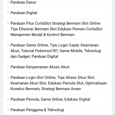
Panduan Dasar
Panduan Digital
Panduan Fitur CorlaSlot Strategi Bermain Slot Online
Tips Efisiensi Bermain Slot Edukasi Pemain CorlaSlot
Manajemen Modal & Kontrol Bermain
Panduan Game Online, Tips Login Cepat, Keamanan
Akun, Tutorial Pokemon787, Game Mobile, Teknologi
dan Gadget, Panduan Digital
Panduan Kenyamanan Akses Akun
Panduan Login Slot Online, Tips Akses Situs Slot,
Keamanan Akun Slot, Edukasi Pemula Slot, Optimalisasi
Koneksi Bermain, Strategi Bermain Aman
Panduan Pemula, Game Online, Edukasi Digital
Panduan Pengguna & Teknologi