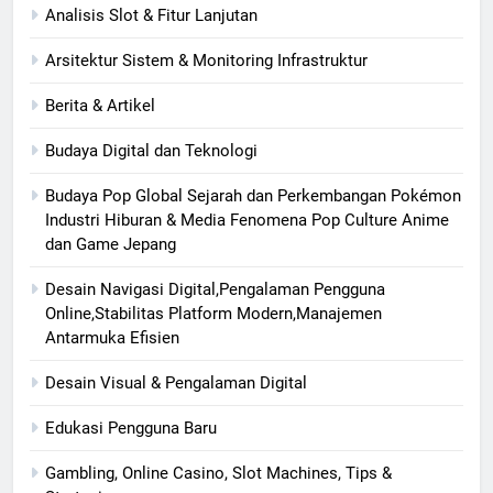
Analisis Slot & Fitur Lanjutan
Arsitektur Sistem & Monitoring Infrastruktur
Berita & Artikel
Budaya Digital dan Teknologi
Budaya Pop Global Sejarah dan Perkembangan Pokémon
Industri Hiburan & Media Fenomena Pop Culture Anime
dan Game Jepang
Desain Navigasi Digital,Pengalaman Pengguna
Online,Stabilitas Platform Modern,Manajemen
Antarmuka Efisien
Desain Visual & Pengalaman Digital
Edukasi Pengguna Baru
Gambling, Online Casino, Slot Machines, Tips &