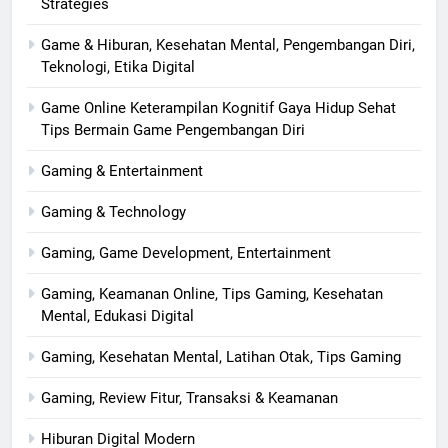
Strategies
Game & Hiburan, Kesehatan Mental, Pengembangan Diri,
Teknologi, Etika Digital
Game Online Keterampilan Kognitif Gaya Hidup Sehat
Tips Bermain Game Pengembangan Diri
Gaming & Entertainment
Gaming & Technology
Gaming, Game Development, Entertainment
Gaming, Keamanan Online, Tips Gaming, Kesehatan
Mental, Edukasi Digital
Gaming, Kesehatan Mental, Latihan Otak, Tips Gaming
Gaming, Review Fitur, Transaksi & Keamanan
Hiburan Digital Modern