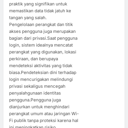
praktik yang signifikan untuk
memastikan data tidak jatuh ke
tangan yang salah.
Pengelolaan perangkat dan titik
akses pengguna juga merupakan
bagian dari privasi.Saat pengguna
login, sistem idealnya mencatat
perangkat yang digunakan, lokasi
perkiraan, dan berupaya
mendeteksi aktivitas yang tidak
biasa.Pendeteksian dini terhadap
login mencurigakan melindungi
privasi sekaligus mencegah
penyalahgunaan identitas
pengguna.Pengguna juga
dianjurkan untuk menghindari
perangkat umum atau jaringan Wi-
Fi publik tanpa proteksi karena hal
ini meningkatkan risiko