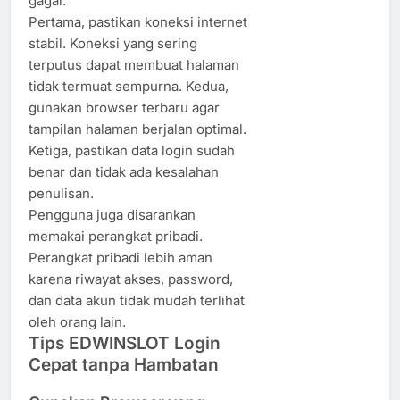
gagal.
Pertama, pastikan koneksi internet
stabil. Koneksi yang sering
terputus dapat membuat halaman
tidak termuat sempurna. Kedua,
gunakan browser terbaru agar
tampilan halaman berjalan optimal.
Ketiga, pastikan data login sudah
benar dan tidak ada kesalahan
penulisan.
Pengguna juga disarankan
memakai perangkat pribadi.
Perangkat pribadi lebih aman
karena riwayat akses, password,
dan data akun tidak mudah terlihat
oleh orang lain.
Tips EDWINSLOT Login
Cepat tanpa Hambatan