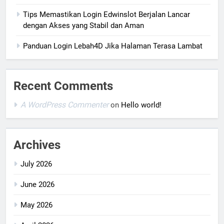
Tips Memastikan Login Edwinslot Berjalan Lancar
dengan Akses yang Stabil dan Aman
Panduan Login Lebah4D Jika Halaman Terasa Lambat
Recent Comments
A WordPress Commenter
on
Hello world!
Archives
July 2026
June 2026
May 2026