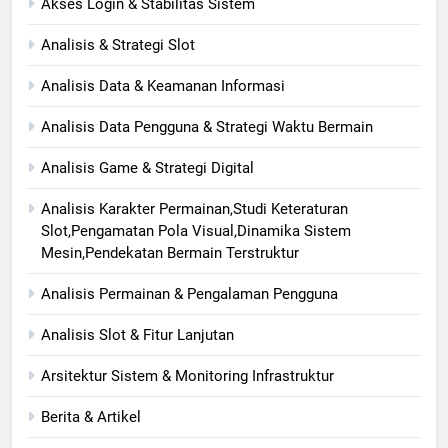
Akses Login & Stabilitas Sistem
Analisis & Strategi Slot
Analisis Data & Keamanan Informasi
Analisis Data Pengguna & Strategi Waktu Bermain
Analisis Game & Strategi Digital
Analisis Karakter Permainan,Studi Keteraturan
Slot,Pengamatan Pola Visual,Dinamika Sistem
Mesin,Pendekatan Bermain Terstruktur
Analisis Permainan & Pengalaman Pengguna
Analisis Slot & Fitur Lanjutan
Arsitektur Sistem & Monitoring Infrastruktur
Berita & Artikel