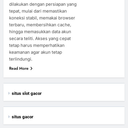
dilakukan dengan persiapan yang
tepat, mulai dari memastikan
koneksi stabil, memakai browser
terbaru, membersihkan cache,
hingga memasukkan data akun
secara teliti. Akses yang cepat
tetap harus memperhatikan
keamanan agar akun tetap
terlindungi.
Read More
situs slot gacor
situs gacor