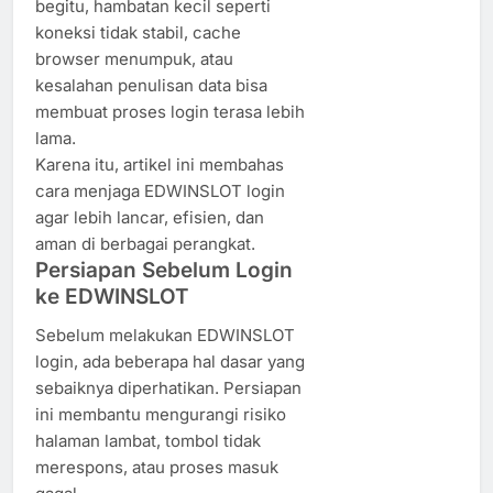
begitu, hambatan kecil seperti
koneksi tidak stabil, cache
browser menumpuk, atau
kesalahan penulisan data bisa
membuat proses login terasa lebih
lama.
Karena itu, artikel ini membahas
cara menjaga EDWINSLOT login
agar lebih lancar, efisien, dan
aman di berbagai perangkat.
Persiapan Sebelum Login
ke EDWINSLOT
Sebelum melakukan EDWINSLOT
login, ada beberapa hal dasar yang
sebaiknya diperhatikan. Persiapan
ini membantu mengurangi risiko
halaman lambat, tombol tidak
merespons, atau proses masuk