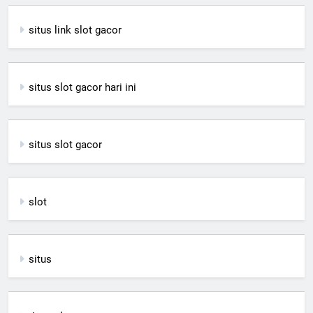
situs link slot gacor
situs slot gacor hari ini
situs slot gacor
slot
situs