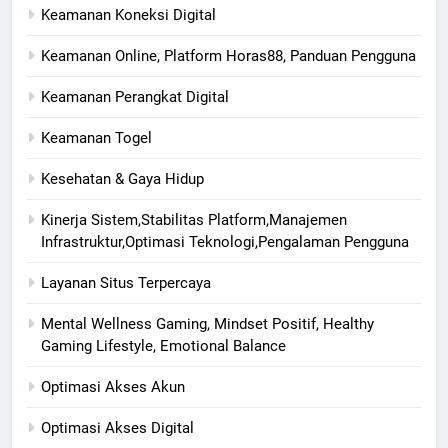
Keamanan Koneksi Digital
Keamanan Online, Platform Horas88, Panduan Pengguna
Keamanan Perangkat Digital
Keamanan Togel
Kesehatan & Gaya Hidup
Kinerja Sistem,Stabilitas Platform,Manajemen
Infrastruktur,Optimasi Teknologi,Pengalaman Pengguna
Layanan Situs Terpercaya
Mental Wellness Gaming, Mindset Positif, Healthy
Gaming Lifestyle, Emotional Balance
Optimasi Akses Akun
Optimasi Akses Digital