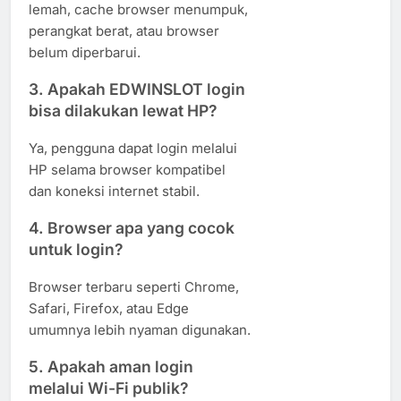
lemah, cache browser menumpuk,
perangkat berat, atau browser
belum diperbarui.
3. Apakah EDWINSLOT login
bisa dilakukan lewat HP?
Ya, pengguna dapat login melalui
HP selama browser kompatibel
dan koneksi internet stabil.
4. Browser apa yang cocok
untuk login?
Browser terbaru seperti Chrome,
Safari, Firefox, atau Edge
umumnya lebih nyaman digunakan.
5. Apakah aman login
melalui Wi-Fi publik?