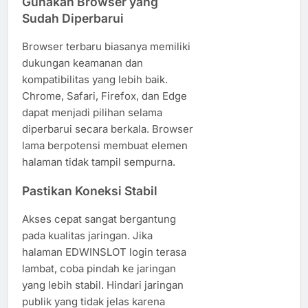
Gunakan Browser yang
Sudah Diperbarui
Browser terbaru biasanya memiliki
dukungan keamanan dan
kompatibilitas yang lebih baik.
Chrome, Safari, Firefox, dan Edge
dapat menjadi pilihan selama
diperbarui secara berkala. Browser
lama berpotensi membuat elemen
halaman tidak tampil sempurna.
Pastikan Koneksi Stabil
Akses cepat sangat bergantung
pada kualitas jaringan. Jika
halaman EDWINSLOT login terasa
lambat, coba pindah ke jaringan
yang lebih stabil. Hindari jaringan
publik yang tidak jelas karena