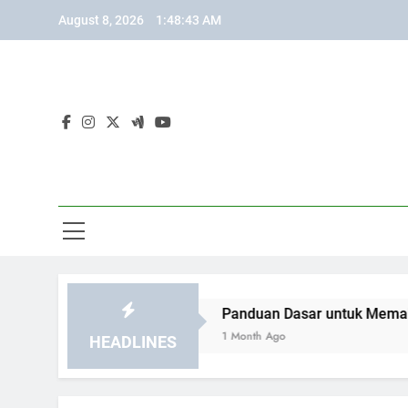
Skip
August 8, 2026
1:48:44 AM
to
content
Clo
Nikmati A
jaga Data Akun
Panduan Dasar untuk Memahami Edwins
1 Month Ago
HEADLINES