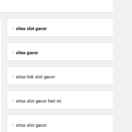
situs slot gacor
situs gacor
situs link slot gacor
situs slot gacor hari ini
situs slot gacor