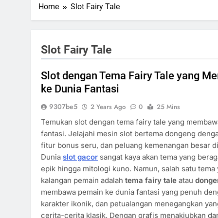
Home
Slot Fairy Tale
Slot Fairy Tale
Slot dengan Tema Fairy Tale yang 
ke Dunia Fantasi
9307be5
2 Years Ago
0
25 Mins
Temukan slot dengan tema fairy tale yang membaw
fantasi. Jelajahi mesin slot bertema dongeng deng
fitur bonus seru, dan peluang kemenangan besar di
Dunia
slot gacor
sangat kaya akan tema yang berag
epik hingga mitologi kuno. Namun, salah satu tema 
kalangan pemain adalah
tema fairy tale
atau
donge
membawa pemain ke dunia fantasi yang penuh deng
karakter ikonik, dan petualangan menegangkan yang
cerita-cerita klasik. Dengan grafis menakjubkan da