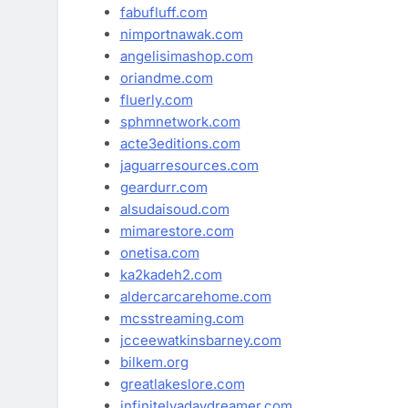
fabufluff.com
nimportnawak.com
angelisimashop.com
oriandme.com
fluerly.com
sphmnetwork.com
acte3editions.com
jaguarresources.com
geardurr.com
alsudaisoud.com
mimarestore.com
onetisa.com
ka2kadeh2.com
aldercarcarehome.com
mcsstreaming.com
jcceewatkinsbarney.com
bilkem.org
greatlakeslore.com
infinitelyadaydreamer.com