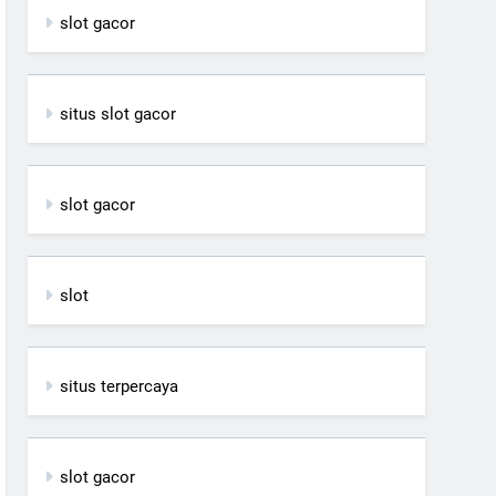
slot gacor
situs slot gacor
slot gacor
slot
situs terpercaya
slot gacor