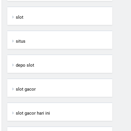
slot
situs
depo slot
slot gacor
slot gacor hari ini