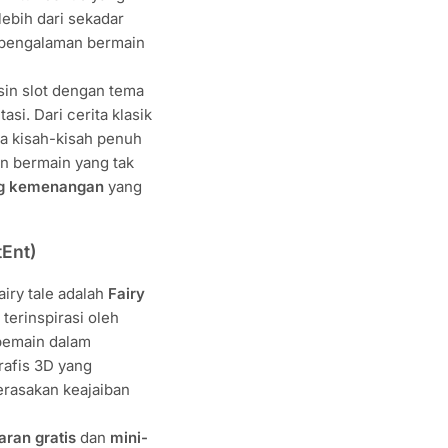
lebih dari sekadar
 pengalaman bermain
sin slot dengan tema
i. Dari cerita klasik
a kisah-kisah penuh
n bermain yang tak
g kemenangan
yang
tEnt)
airy tale adalah
Fairy
i terinspirasi oleh
emain dalam
rafis 3D yang
rasakan keajaiban
aran gratis
dan
mini-