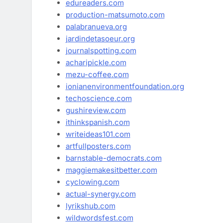
edureaders.com
production-matsumoto.com
palabranueva.org
jardindetasoeur.org
journalspotting.com
acharipickle.com
mezu-coffee.com
ionianenvironmentfoundation.org
techoscience.com
gushireview.com
ithinkspanish.com
writeideas101.com
artfullposters.com
barnstable-democrats.com
maggiemakesitbetter.com
cyclowing.com
actual-synergy.com
lyrikshub.com
wildwordsfest.com