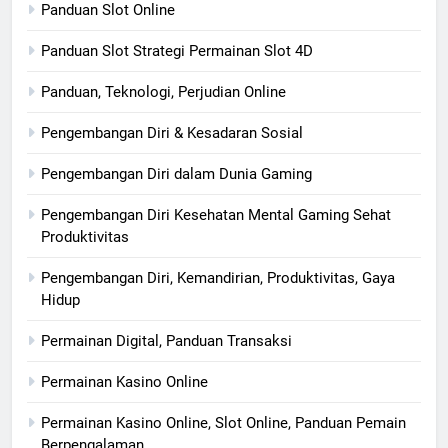
Panduan Slot Online
Panduan Slot Strategi Permainan Slot 4D
Panduan, Teknologi, Perjudian Online
Pengembangan Diri & Kesadaran Sosial
Pengembangan Diri dalam Dunia Gaming
Pengembangan Diri Kesehatan Mental Gaming Sehat
Produktivitas
Pengembangan Diri, Kemandirian, Produktivitas, Gaya
Hidup
Permainan Digital, Panduan Transaksi
Permainan Kasino Online
Permainan Kasino Online, Slot Online, Panduan Pemain
Berpengalaman