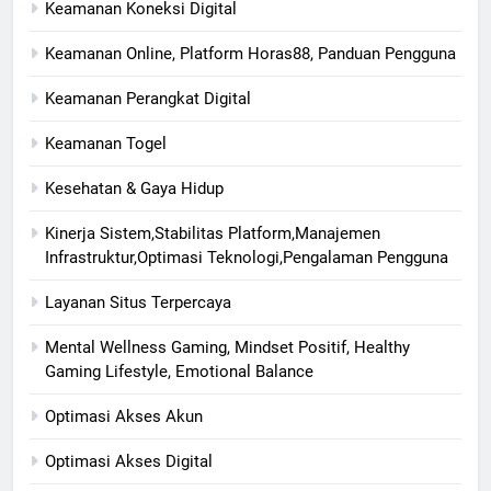
Keamanan Koneksi Digital
Keamanan Online, Platform Horas88, Panduan Pengguna
Keamanan Perangkat Digital
Keamanan Togel
Kesehatan & Gaya Hidup
Kinerja Sistem,Stabilitas Platform,Manajemen
Infrastruktur,Optimasi Teknologi,Pengalaman Pengguna
Layanan Situs Terpercaya
Mental Wellness Gaming, Mindset Positif, Healthy
Gaming Lifestyle, Emotional Balance
Optimasi Akses Akun
Optimasi Akses Digital