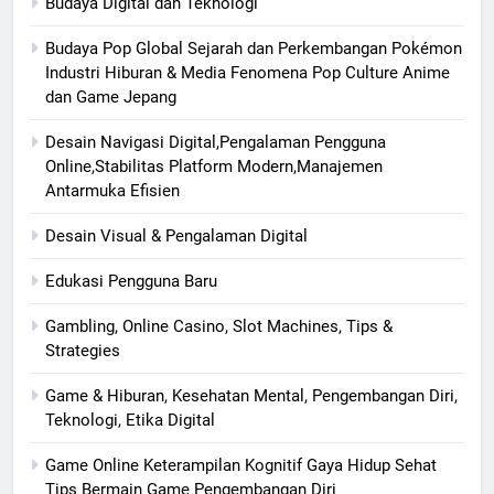
Budaya Digital dan Teknologi
Budaya Pop Global Sejarah dan Perkembangan Pokémon
Industri Hiburan & Media Fenomena Pop Culture Anime
dan Game Jepang
Desain Navigasi Digital,Pengalaman Pengguna
Online,Stabilitas Platform Modern,Manajemen
Antarmuka Efisien
Desain Visual & Pengalaman Digital
Edukasi Pengguna Baru
Gambling, Online Casino, Slot Machines, Tips &
Strategies
Game & Hiburan, Kesehatan Mental, Pengembangan Diri,
Teknologi, Etika Digital
Game Online Keterampilan Kognitif Gaya Hidup Sehat
Tips Bermain Game Pengembangan Diri