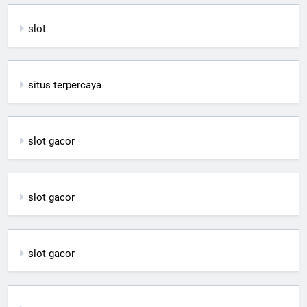
slot
situs terpercaya
slot gacor
slot gacor
slot gacor