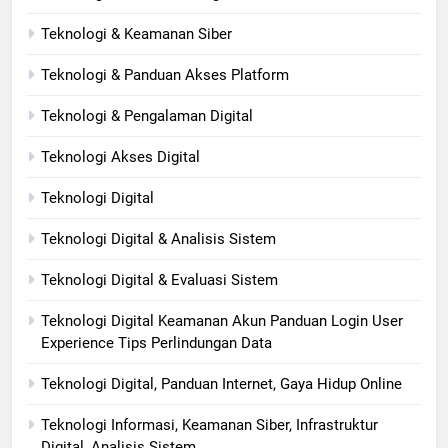
Teknologi & Keamanan Siber
Teknologi & Panduan Akses Platform
Teknologi & Pengalaman Digital
Teknologi Akses Digital
Teknologi Digital
Teknologi Digital & Analisis Sistem
Teknologi Digital & Evaluasi Sistem
Teknologi Digital Keamanan Akun Panduan Login User
Experience Tips Perlindungan Data
Teknologi Digital, Panduan Internet, Gaya Hidup Online
Teknologi Informasi, Keamanan Siber, Infrastruktur
Digital, Analisis Sistem