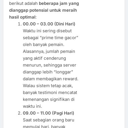
berikut adalah
beberapa jam yang
dianggap potensial untuk meraih
hasil optimal
:
00.00 – 03.00 (Dini Hari)
Waktu ini sering disebut
sebagai “prime time gacor”
oleh banyak pemain.
Alasannya, jumlah pemain
yang aktif cenderung
menurun, sehingga server
dianggap lebih “longgar”
dalam membagikan reward.
Walau sistem tetap acak,
banyak testimoni mencatat
kemenangan signifikan di
waktu ini.
09.00 – 11.00 (Pagi Hari)
Saat sebagian orang baru
memulai hari, banyak