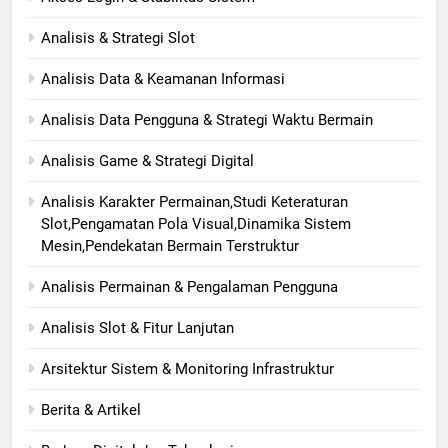
Analisis & Strategi Slot
Analisis Data & Keamanan Informasi
Analisis Data Pengguna & Strategi Waktu Bermain
Analisis Game & Strategi Digital
Analisis Karakter Permainan,Studi Keteraturan
Slot,Pengamatan Pola Visual,Dinamika Sistem
Mesin,Pendekatan Bermain Terstruktur
Analisis Permainan & Pengalaman Pengguna
Analisis Slot & Fitur Lanjutan
Arsitektur Sistem & Monitoring Infrastruktur
Berita & Artikel