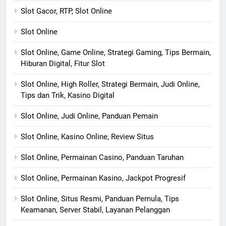
Slot Gacor, RTP, Slot Online
Slot Online
Slot Online, Game Online, Strategi Gaming, Tips Bermain,
Hiburan Digital, Fitur Slot
Slot Online, High Roller, Strategi Bermain, Judi Online,
Tips dan Trik, Kasino Digital
Slot Online, Judi Online, Panduan Pemain
Slot Online, Kasino Online, Review Situs
Slot Online, Permainan Casino, Panduan Taruhan
Slot Online, Permainan Kasino, Jackpot Progresif
Slot Online, Situs Resmi, Panduan Pemula, Tips
Keamanan, Server Stabil, Layanan Pelanggan