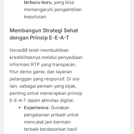
terburu-buru
, yang bisa
memengaruhi pengambilan
keputusan.
Membangun Strategi Sehat
dengan Prinsip E-E-A-T
Horas88 telah membuktikan
kredibilitasnya melalui penyediaan
informasi RTP yang transparan,
fitur demo game, dan layanan
pelanggan yang responsif. Di sisi
lain, sebagai pemain yang bijak,
penting untuk menerapkan prinsip
E-E-A-T dalam aktivitas digital:
Experience
: Gunakan
pengalaman pribadi untuk
mencatat jam bermain
terbaik berdasarkan hasil