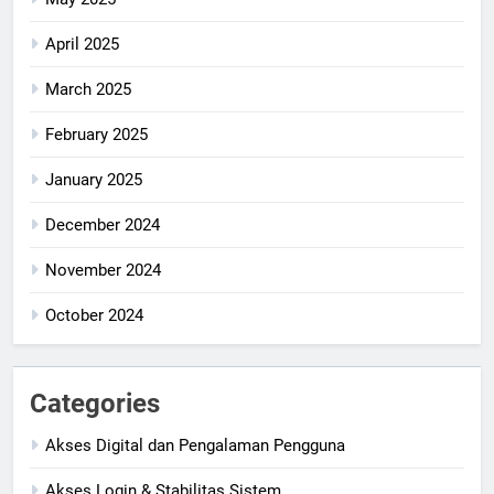
April 2025
March 2025
February 2025
January 2025
December 2024
November 2024
October 2024
Categories
Akses Digital dan Pengalaman Pengguna
Akses Login & Stabilitas Sistem