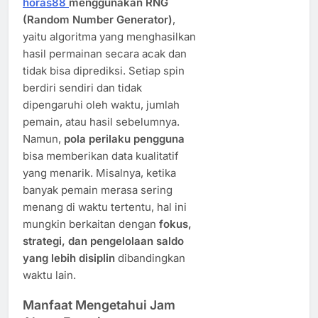
horas88
menggunakan RNG
(Random Number Generator)
,
yaitu algoritma yang menghasilkan
hasil permainan secara acak dan
tidak bisa diprediksi. Setiap spin
berdiri sendiri dan tidak
dipengaruhi oleh waktu, jumlah
pemain, atau hasil sebelumnya.
Namun,
pola perilaku pengguna
bisa memberikan data kualitatif
yang menarik. Misalnya, ketika
banyak pemain merasa sering
menang di waktu tertentu, hal ini
mungkin berkaitan dengan
fokus,
strategi, dan pengelolaan saldo
yang lebih disiplin
dibandingkan
waktu lain.
Manfaat Mengetahui Jam