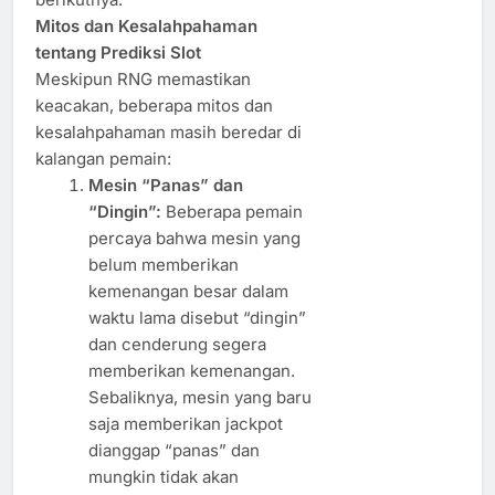
Mitos dan Kesalahpahaman
tentang Prediksi Slot
Meskipun RNG memastikan
keacakan, beberapa mitos dan
kesalahpahaman masih beredar di
kalangan pemain:
Mesin “Panas” dan
“Dingin”:
Beberapa pemain
percaya bahwa mesin yang
belum memberikan
kemenangan besar dalam
waktu lama disebut “dingin”
dan cenderung segera
memberikan kemenangan.
Sebaliknya, mesin yang baru
saja memberikan jackpot
dianggap “panas” dan
mungkin tidak akan