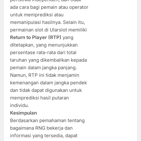
ada cara bagi pemain atau operator
untuk memprediksi atau
memanipulasi hasilnya. Selain itu,
permainan slot di Ularslot memiliki
Return to Player (RTP)
yang
ditetapkan, yang menunjukkan
persentase rata-rata dari total
taruhan yang dikembalikan kepada
pemain dalam jangka panjang.
Namun, RTP ini tidak menjamin
kemenangan dalam jangka pendek
dan tidak dapat digunakan untuk
memprediksi hasil putaran
individu.
Kesimpulan
Berdasarkan pemahaman tentang
bagaimana RNG bekerja dan
informasi yang tersedia, dapat