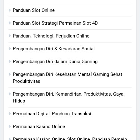
Panduan Slot Online
Panduan Slot Strategi Permainan Slot 4D
Panduan, Teknologi, Perjudian Online
Pengembangan Diri & Kesadaran Sosial
Pengembangan Diri dalam Dunia Gaming
Pengembangan Diri Kesehatan Mental Gaming Sehat
Produktivitas
Pengembangan Diri, Kemandirian, Produktivitas, Gaya
Hidup
Permainan Digital, Panduan Transaksi
Permainan Kasino Online
Permainan Kasino Online, Slot Online, Panduan Pemain