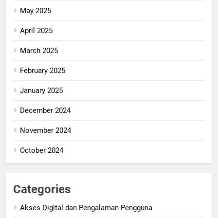
May 2025
April 2025
March 2025
February 2025
January 2025
December 2024
November 2024
October 2024
Categories
Akses Digital dan Pengalaman Pengguna