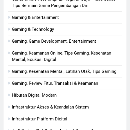
Tips Bermain Game Pengembangan Diri
Gaming & Entertainment
Gaming & Technology
Gaming, Game Development, Entertainment
Gaming, Keamanan Online, Tips Gaming, Kesehatan
Mental, Edukasi Digital
Gaming, Kesehatan Mental, Latihan Otak, Tips Gaming
Gaming, Review Fitur, Transaksi & Keamanan
Hiburan Digital Modern
Infrastruktur Akses & Keandalan Sistem
Infrastruktur Platform Digital