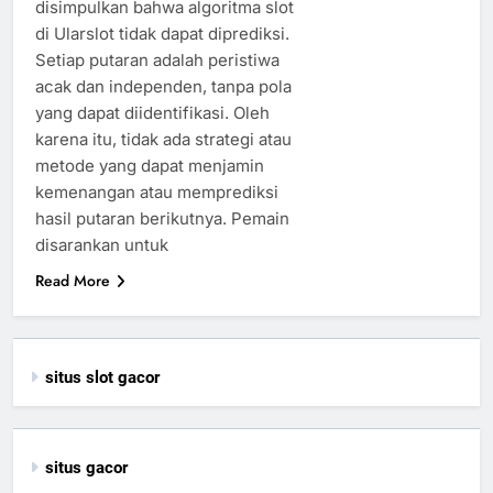
disimpulkan bahwa algoritma slot
di Ularslot tidak dapat diprediksi.
Setiap putaran adalah peristiwa
acak dan independen, tanpa pola
yang dapat diidentifikasi. Oleh
karena itu, tidak ada strategi atau
metode yang dapat menjamin
kemenangan atau memprediksi
hasil putaran berikutnya. Pemain
disarankan untuk
Read More
situs slot gacor
situs gacor