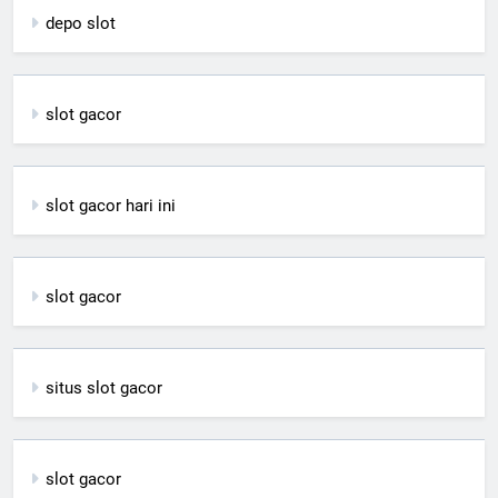
depo slot
slot gacor
slot gacor hari ini
slot gacor
situs slot gacor
slot gacor