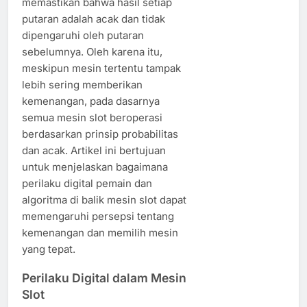
memastikan bahwa hasil setiap
putaran adalah acak dan tidak
dipengaruhi oleh putaran
sebelumnya. Oleh karena itu,
meskipun mesin tertentu tampak
lebih sering memberikan
kemenangan, pada dasarnya
semua mesin slot beroperasi
berdasarkan prinsip probabilitas
dan acak. Artikel ini bertujuan
untuk menjelaskan bagaimana
perilaku digital pemain dan
algoritma di balik mesin slot dapat
memengaruhi persepsi tentang
kemenangan dan memilih mesin
yang tepat.
Perilaku Digital dalam Mesin
Slot