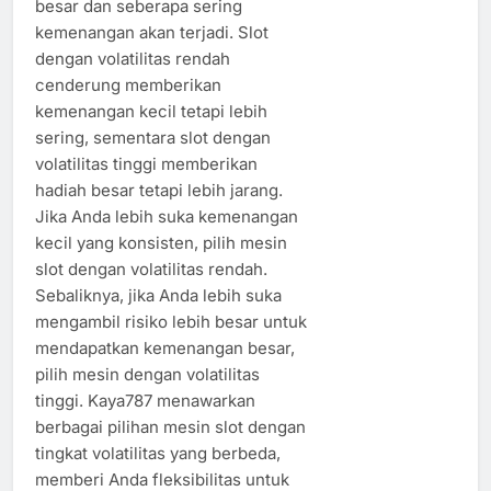
besar dan seberapa sering
kemenangan akan terjadi. Slot
dengan volatilitas rendah
cenderung memberikan
kemenangan kecil tetapi lebih
sering, sementara slot dengan
volatilitas tinggi memberikan
hadiah besar tetapi lebih jarang.
Jika Anda lebih suka kemenangan
kecil yang konsisten, pilih mesin
slot dengan volatilitas rendah.
Sebaliknya, jika Anda lebih suka
mengambil risiko lebih besar untuk
mendapatkan kemenangan besar,
pilih mesin dengan volatilitas
tinggi. Kaya787 menawarkan
berbagai pilihan mesin slot dengan
tingkat volatilitas yang berbeda,
memberi Anda fleksibilitas untuk