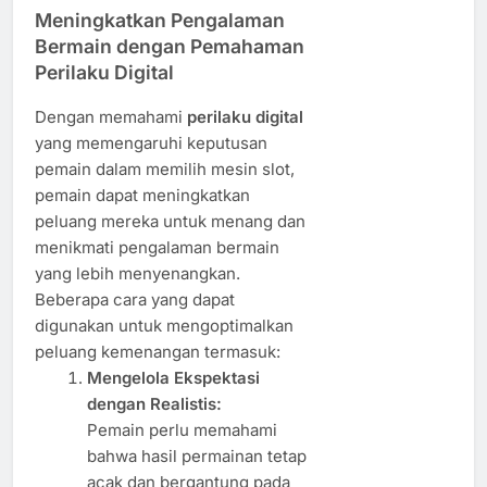
Meningkatkan Pengalaman
Bermain dengan Pemahaman
Perilaku Digital
Dengan memahami
perilaku digital
yang memengaruhi keputusan
pemain dalam memilih mesin slot,
pemain dapat meningkatkan
peluang mereka untuk menang dan
menikmati pengalaman bermain
yang lebih menyenangkan.
Beberapa cara yang dapat
digunakan untuk mengoptimalkan
peluang kemenangan termasuk:
Mengelola Ekspektasi
dengan Realistis:
Pemain perlu memahami
bahwa hasil permainan tetap
acak dan bergantung pada