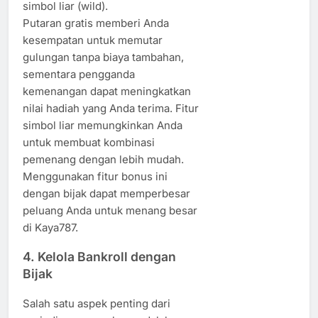
simbol liar (wild).
Putaran gratis memberi Anda
kesempatan untuk memutar
gulungan tanpa biaya tambahan,
sementara pengganda
kemenangan dapat meningkatkan
nilai hadiah yang Anda terima. Fitur
simbol liar memungkinkan Anda
untuk membuat kombinasi
pemenang dengan lebih mudah.
Menggunakan fitur bonus ini
dengan bijak dapat memperbesar
peluang Anda untuk menang besar
di Kaya787.
4.
Kelola Bankroll dengan
Bijak
Salah satu aspek penting dari