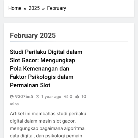
Home
2025
February
February 2025
Studi Perilaku Digital dalam
Slot Gacor: Mengungkap
Pola Kemenangan dan
Faktor Psikologis dalam
Permainan Slot
9307be5
1 year ago
0
10
mins
Artikel ini membahas studi perilaku
digital dalam mesin slot gacor,
mengungkap bagaimana algoritma,
data digital, dan psikologi pemain