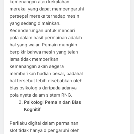
kemenangan atau kekalahan
mereka, yang dapat mempengaruhi
persepsi mereka terhadap mesin
yang sedang dimainkan.
Kecenderungan untuk mencari
pola dalam hasil permainan adalah
hal yang wajar. Pemain mungkin
berpikir bahwa mesin yang telah
lama tidak memberikan
kemenangan akan segera
memberikan hadiah besar, padahal
hal tersebut lebih disebabkan oleh
bias psikologis daripada adanya
pola nyata dalam sistem RNG.
Psikologi Pemain dan Bias
Kognitif
Perilaku digital dalam permainan
slot tidak hanya dipengaruhi oleh