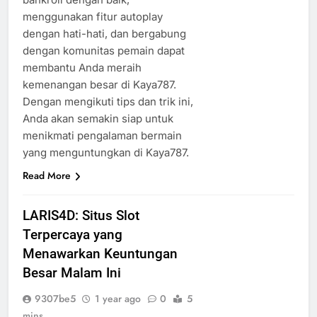
menggunakan fitur autoplay
dengan hati-hati, dan bergabung
dengan komunitas pemain dapat
membantu Anda meraih
kemenangan besar di Kaya787.
Dengan mengikuti tips dan trik ini,
Anda akan semakin siap untuk
menikmati pengalaman bermain
yang menguntungkan di Kaya787.
Read More
LARIS4D: Situs Slot
Terpercaya yang
Menawarkan Keuntungan
Besar Malam Ini
9307be5
1 year ago
0
5
mins