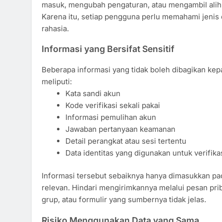
masuk, mengubah pengaturan, atau mengambil alih
Karena itu, setiap pengguna perlu memahami jenis
rahasia.
Informasi yang Bersifat Sensitif
Beberapa informasi yang tidak boleh dibagikan kep
meliputi:
Kata sandi akun
Kode verifikasi sekali pakai
Informasi pemulihan akun
Jawaban pertanyaan keamanan
Detail perangkat atau sesi tertentu
Data identitas yang digunakan untuk verifika
Informasi tersebut sebaiknya hanya dimasukkan pa
relevan. Hindari mengirimkannya melalui pesan pri
grup, atau formulir yang sumbernya tidak jelas.
Risiko Menggunakan Data yang Sama