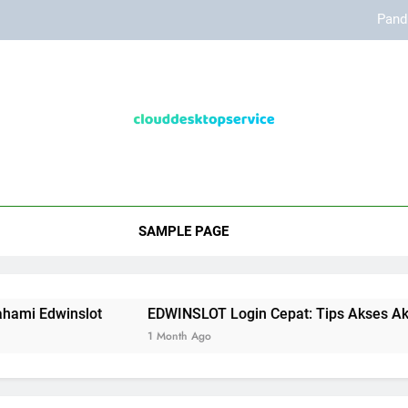
Pand
EDWINSLOT Login Cep
Tips Memastikan Login Edwinslot Berjalan Lanc
TIARA4D Log
ud Desktop Service
Pand
kses Desktop Berbasis Awan Yang Cepat Dan Aman Dari Cloud D
EDWINSLOT Login Cep
SAMPLE PAGE
Tips Memastikan Login Edwinslot Berjalan Lanc
lot
EDWINSLOT Login Cepat: Tips Akses Akun tanpa H
1 Month Ago