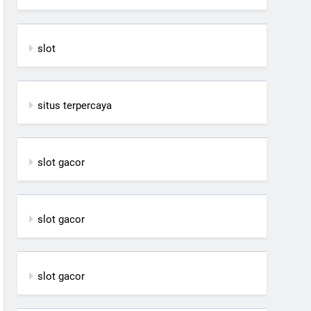
slot
situs terpercaya
slot gacor
slot gacor
slot gacor