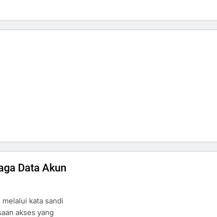
aga Data Akun
melalui kata sandi
asaan akses yang