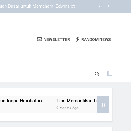
uan Dasar untuk Memahami Edwinslot
at: Tips Akses Akun tanpa Hambatan
ar dengan Akses yang Stabil dan Aman
NEWSLETTER
RANDOM NEWS
in dan Pentingnya Menjaga Data Akun
uan Dasar untuk Memahami Edwinslot
esktop Service.
at: Tips Akses Akun tanpa Hambatan
ar dengan Akses yang Stabil dan Aman
ambatan
Tips Memastikan Login Edwinslot Berjalan Lan
2 Months Ago