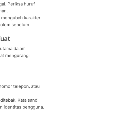
al. Periksa huruf
han.
at mengubah karakter
 kolom sebelum
uat
n utama dalam
pat mengurangi
nomor telepon, atau
ditebak. Kata sandi
n identitas pengguna.