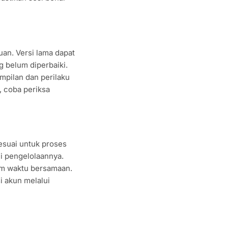
n. Versi lama dapat
g belum diperbaiki.
mpilan dan perilaku
 coba periksa
esuai untuk proses
ui pengelolaannya.
am waktu bersamaan.
i akun melalui