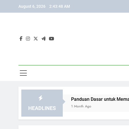
Skip
August 6, 2026
2:43:49 AM
to
content
Clo
Nikmati A
jaga Data Akun
Panduan Dasar untuk Memahami Edwins
1 Month Ago
HEADLINES