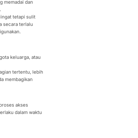
ang memadai dan
.
gat tetapi sulit
 secara terlalu
igunakan.
gota keluarga, atau
ian tertentu, lebih
ada membagikan
proses akses
berlaku dalam waktu