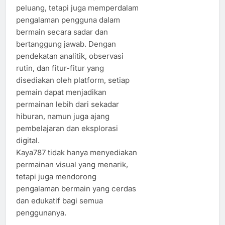
peluang, tetapi juga memperdalam
pengalaman pengguna dalam
bermain secara sadar dan
bertanggung jawab. Dengan
pendekatan analitik, observasi
rutin, dan fitur-fitur yang
disediakan oleh platform, setiap
pemain dapat menjadikan
permainan lebih dari sekadar
hiburan, namun juga ajang
pembelajaran dan eksplorasi
digital.
Kaya787 tidak hanya menyediakan
permainan visual yang menarik,
tetapi juga mendorong
pengalaman bermain yang cerdas
dan edukatif bagi semua
penggunanya.