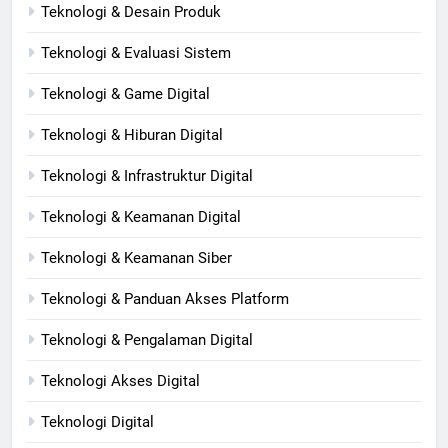
Teknologi & Desain Produk
Teknologi & Evaluasi Sistem
Teknologi & Game Digital
Teknologi & Hiburan Digital
Teknologi & Infrastruktur Digital
Teknologi & Keamanan Digital
Teknologi & Keamanan Siber
Teknologi & Panduan Akses Platform
Teknologi & Pengalaman Digital
Teknologi Akses Digital
Teknologi Digital