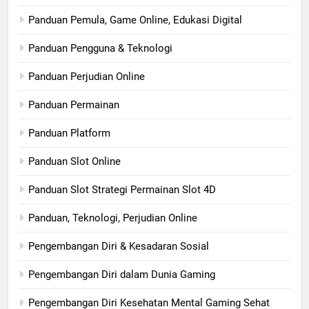
Panduan Pemula, Game Online, Edukasi Digital
Panduan Pengguna & Teknologi
Panduan Perjudian Online
Panduan Permainan
Panduan Platform
Panduan Slot Online
Panduan Slot Strategi Permainan Slot 4D
Panduan, Teknologi, Perjudian Online
Pengembangan Diri & Kesadaran Sosial
Pengembangan Diri dalam Dunia Gaming
Pengembangan Diri Kesehatan Mental Gaming Sehat