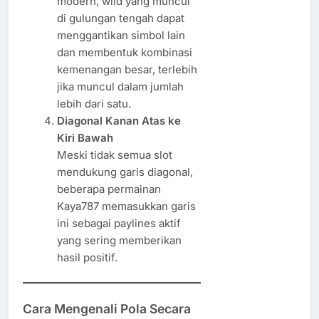
modern, wild yang muncul
di gulungan tengah dapat
menggantikan simbol lain
dan membentuk kombinasi
kemenangan besar, terlebih
jika muncul dalam jumlah
lebih dari satu.
Diagonal Kanan Atas ke
Kiri Bawah
Meski tidak semua slot
mendukung garis diagonal,
beberapa permainan
Kaya787 memasukkan garis
ini sebagai paylines aktif
yang sering memberikan
hasil positif.
Cara Mengenali Pola Secara