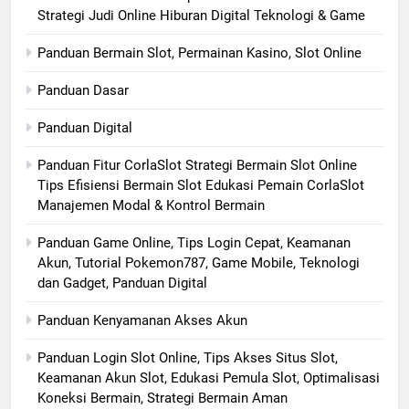
Strategi Judi Online Hiburan Digital Teknologi & Game
Panduan Bermain Slot, Permainan Kasino, Slot Online
Panduan Dasar
Panduan Digital
Panduan Fitur CorlaSlot Strategi Bermain Slot Online
Tips Efisiensi Bermain Slot Edukasi Pemain CorlaSlot
Manajemen Modal & Kontrol Bermain
Panduan Game Online, Tips Login Cepat, Keamanan
Akun, Tutorial Pokemon787, Game Mobile, Teknologi
dan Gadget, Panduan Digital
Panduan Kenyamanan Akses Akun
Panduan Login Slot Online, Tips Akses Situs Slot,
Keamanan Akun Slot, Edukasi Pemula Slot, Optimalisasi
Koneksi Bermain, Strategi Bermain Aman