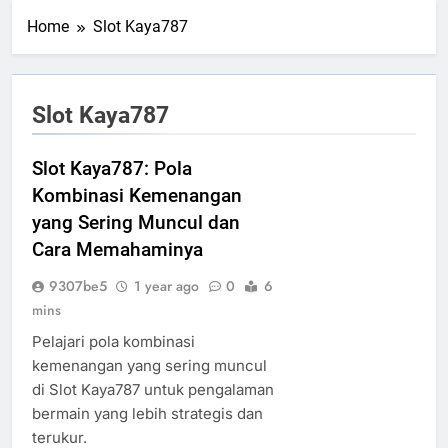
Home
Slot Kaya787
Slot Kaya787
Slot Kaya787: Pola
Kombinasi Kemenangan
yang Sering Muncul dan
Cara Memahaminya
9307be5
1 year ago
0
6
mins
Pelajari pola kombinasi
kemenangan yang sering muncul
di Slot Kaya787 untuk pengalaman
bermain yang lebih strategis dan
terukur.