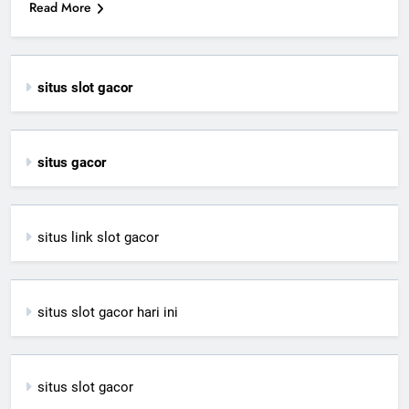
Read More
situs slot gacor
situs gacor
situs link slot gacor
situs slot gacor hari ini
situs slot gacor