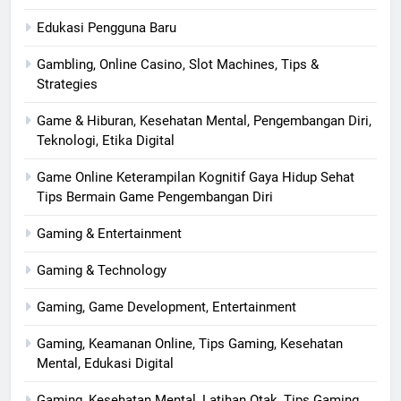
Edukasi Pengguna Baru
Gambling, Online Casino, Slot Machines, Tips &
Strategies
Game & Hiburan, Kesehatan Mental, Pengembangan Diri,
Teknologi, Etika Digital
Game Online Keterampilan Kognitif Gaya Hidup Sehat
Tips Bermain Game Pengembangan Diri
Gaming & Entertainment
Gaming & Technology
Gaming, Game Development, Entertainment
Gaming, Keamanan Online, Tips Gaming, Kesehatan
Mental, Edukasi Digital
Gaming, Kesehatan Mental, Latihan Otak, Tips Gaming