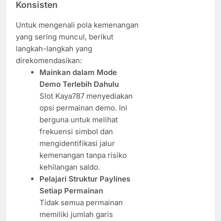
Konsisten
Untuk mengenali pola kemenangan
yang sering muncul, berikut
langkah-langkah yang
direkomendasikan:
Mainkan dalam Mode
Demo Terlebih Dahulu
Slot Kaya787 menyediakan
opsi permainan demo. Ini
berguna untuk melihat
frekuensi simbol dan
mengidentifikasi jalur
kemenangan tanpa risiko
kehilangan saldo.
Pelajari Struktur Paylines
Setiap Permainan
Tidak semua permainan
memiliki jumlah garis