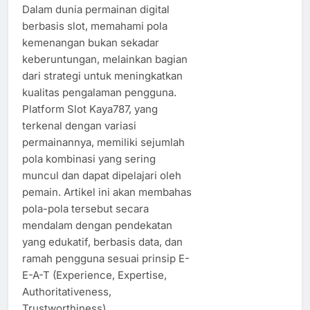
Dalam dunia permainan digital
berbasis slot, memahami pola
kemenangan bukan sekadar
keberuntungan, melainkan bagian
dari strategi untuk meningkatkan
kualitas pengalaman pengguna.
Platform Slot Kaya787, yang
terkenal dengan variasi
permainannya, memiliki sejumlah
pola kombinasi yang sering
muncul dan dapat dipelajari oleh
pemain. Artikel ini akan membahas
pola-pola tersebut secara
mendalam dengan pendekatan
yang edukatif, berbasis data, dan
ramah pengguna sesuai prinsip E-
E-A-T (Experience, Expertise,
Authoritativeness,
Trustworthiness).