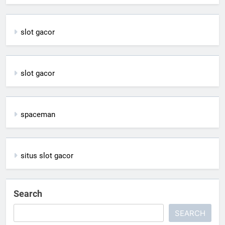
slot gacor
slot gacor
spaceman
situs slot gacor
Search
SEARCH