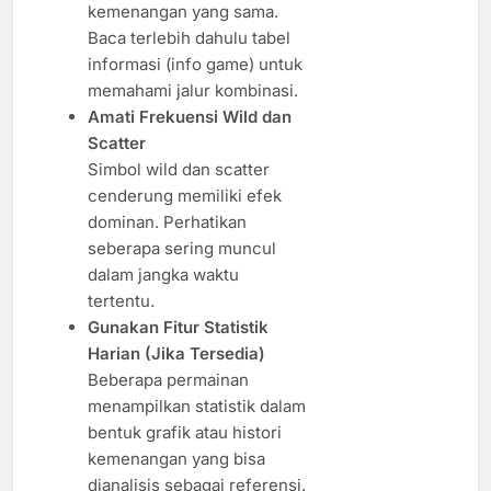
kemenangan yang sama.
Baca terlebih dahulu tabel
informasi (info game) untuk
memahami jalur kombinasi.
Amati Frekuensi Wild dan
Scatter
Simbol wild dan scatter
cenderung memiliki efek
dominan. Perhatikan
seberapa sering muncul
dalam jangka waktu
tertentu.
Gunakan Fitur Statistik
Harian (Jika Tersedia)
Beberapa permainan
menampilkan statistik dalam
bentuk grafik atau histori
kemenangan yang bisa
dianalisis sebagai referensi.