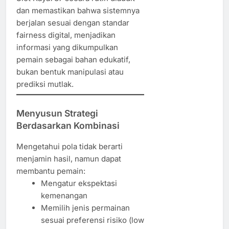
dan memastikan bahwa sistemnya
berjalan sesuai dengan standar
fairness digital, menjadikan
informasi yang dikumpulkan
pemain sebagai bahan edukatif,
bukan bentuk manipulasi atau
prediksi mutlak.
Menyusun Strategi
Berdasarkan Kombinasi
Mengetahui pola tidak berarti
menjamin hasil, namun dapat
membantu pemain:
Mengatur ekspektasi
kemenangan
Memilih jenis permainan
sesuai preferensi risiko (low