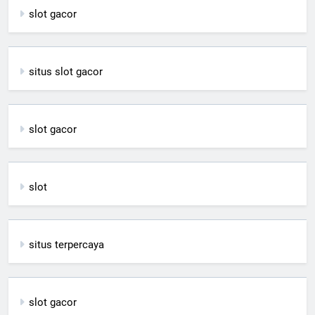
slot gacor
situs slot gacor
slot gacor
slot
situs terpercaya
slot gacor