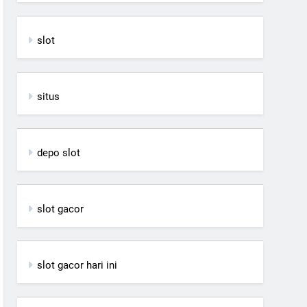
slot
situs
depo slot
slot gacor
slot gacor hari ini