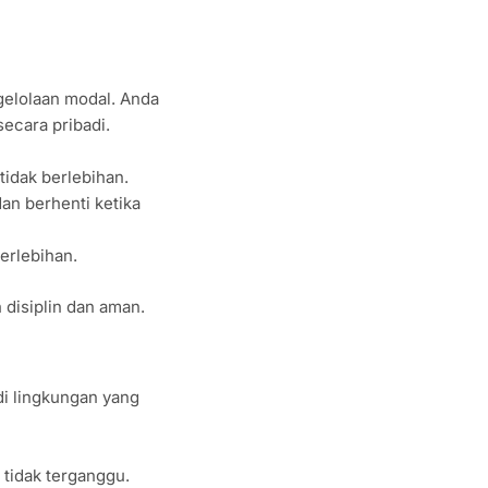
elolaan modal. Anda
ecara pribadi.
tidak berlebihan.
an berhenti ketika
erlebihan.
disiplin dan aman.
i lingkungan yang
 tidak terganggu.