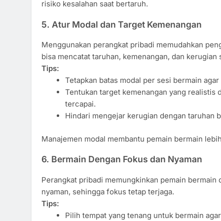
risiko kesalahan saat bertaruh.
5. Atur Modal dan Target Kemenangan
Menggunakan perangkat pribadi memudahkan peng
bisa mencatat taruhan, kemenangan, dan kerugian s
Tips:
Tetapkan batas modal per sesi bermain agar 
Tentukan target kemenangan yang realistis d
tercapai.
Hindari mengejar kerugian dengan taruhan b
Manajemen modal membantu pemain bermain lebih 
6. Bermain Dengan Fokus dan Nyaman
Perangkat pribadi memungkinkan pemain bermain d
nyaman, sehingga fokus tetap terjaga.
Tips:
Pilih tempat yang tenang untuk bermain agar