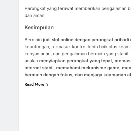
Perangkat yang terawat memberikan pengalaman be
dan aman.
Kesimpulan
Bermain
judi slot online dengan perangkat pribadi
keuntungan, termasuk kontrol lebih baik atas keam
kenyamanan, dan pengalaman bermain yang stabil.
adalah
menyiapkan perangkat yang tepat, memast
internet stabil, memahami mekanisme game, men
bermain dengan fokus, dan menjaga keamanan a
Read More