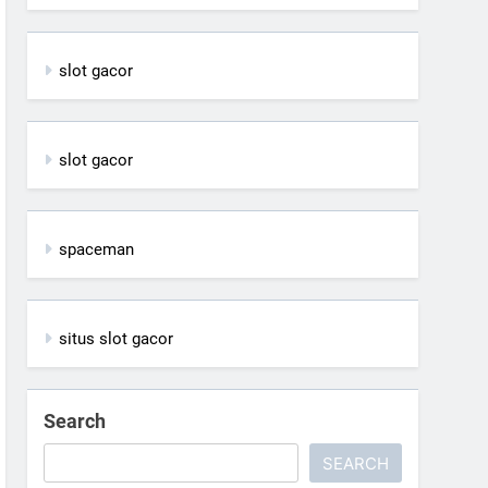
slot gacor
slot gacor
spaceman
situs slot gacor
Search
SEARCH