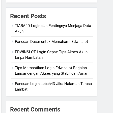
Recent Posts
TIARA4D Login dan Pentingnya Menjaga Data
Akun
Panduan Dasar untuk Memahami Edwinslot
EDWINSLOT Login Cepat: Tips Akses Akun
tanpa Hambatan
Tips Memastikan Login Edwinslot Berjalan
Lancar dengan Akses yang Stabil dan Aman
Panduan Login Lebah4D Jika Halaman Terasa
Lambat
Recent Comments