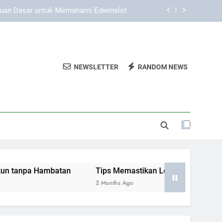
uan Dasar untuk Memahami Edwinslot
at: Tips Akses Akun tanpa Hambatan
ar dengan Akses yang Stabil dan Aman
NEWSLETTER
RANDOM NEWS
in dan Pentingnya Menjaga Data Akun
uan Dasar untuk Memahami Edwinslot
esktop Service.
at: Tips Akses Akun tanpa Hambatan
ar dengan Akses yang Stabil dan Aman
Hambatan
Tips Memastikan Login Edwinslot Berjalan Lan
2 Months Ago