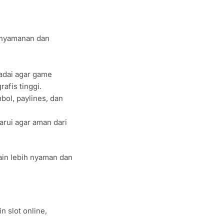
enyamanan dan
adai agar game
afis tinggi.
bol, paylines, dan
arui agar aman dari
in lebih nyaman dan
n slot online,