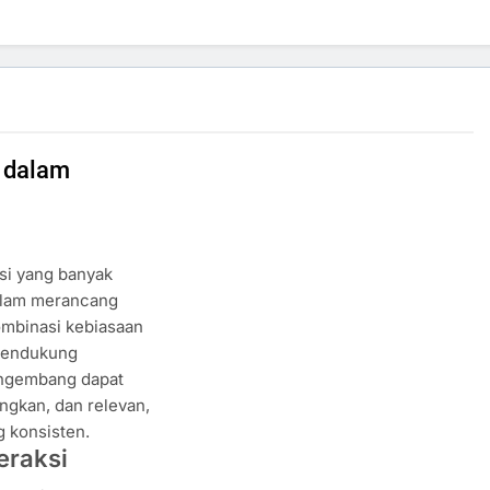
n dalam
ksi yang banyak
dalam merancang
ombinasi kebiasaan
 mendukung
engembang dapat
ngkan, dan relevan,
 konsisten.
eraksi