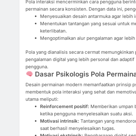
Pola interaksi mencerminkan cara pengguna berint
permainan secara konsisten. Dengan data ini, pen
Menyesuaikan desain antarmuka agar lebih int
Menentukan tantangan yang sesuai untuk 
keterlibatan.
Mengoptimalkan alur pengalaman agar lebi
Pola yang dianalisis secara cermat memungkinka
pengalaman digital yang lebih personal dan adaptif 
pengguna.
Dasar Psikologis Pola Permain
Desain permainan modern memanfaatkan prinsip ps
membentuk pola interaksi yang sehat dan memotiv
utama meliputi:
Reinforcement positif:
Memberikan umpan bal
ketika pengguna menyelesaikan suatu aksi.
Motivasi intrinsik:
Tantangan yang mendoron
saat berhasil menyelesaikan tugas.
Motivasi ekstrinsik:
Penghargaan digital sepe