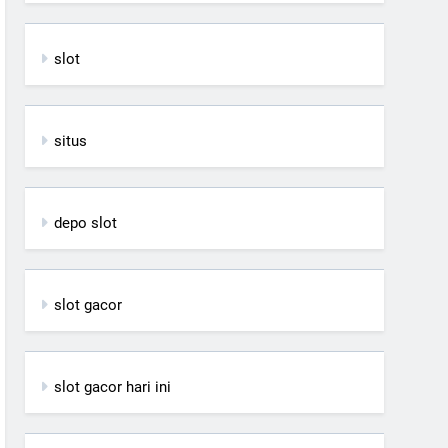
slot
situs
depo slot
slot gacor
slot gacor hari ini