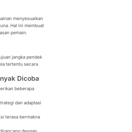
mainan menyesuaikan
guna. Hal ini membuat
uasan pemain.
tujuan jangka pendek
a tertentu secara
anyak Dicoba
berikan beberapa
trategi dan adaptasi
ksi terasa bermakna
dirancang dengan