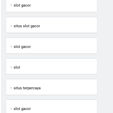
slot gacor
situs slot gacor
slot gacor
slot
situs terpercaya
slot gacor