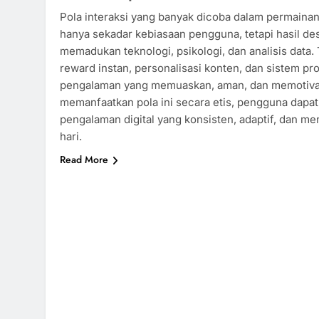
Pola interaksi yang banyak dicoba dalam permainan
hanya sekadar kebiasaan pengguna, tetapi hasil de
memadukan teknologi, psikologi, dan analisis data.
reward instan, personalisasi konten, dan sistem p
pengalaman yang memuaskan, aman, dan memotiva
memanfaatkan pola ini secara etis, pengguna dapa
pengalaman digital yang konsisten, adaptif, dan m
hari.
Read More