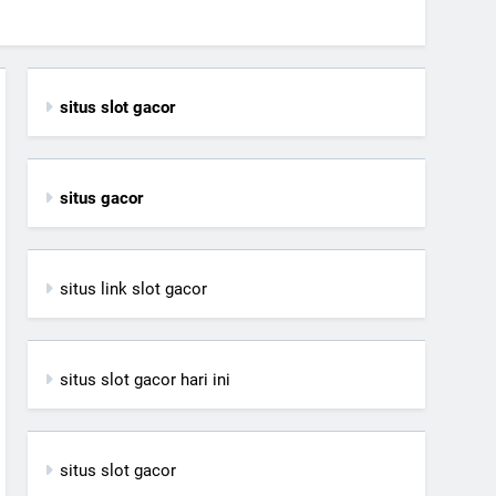
situs slot gacor
situs gacor
situs link slot gacor
situs slot gacor hari ini
situs slot gacor