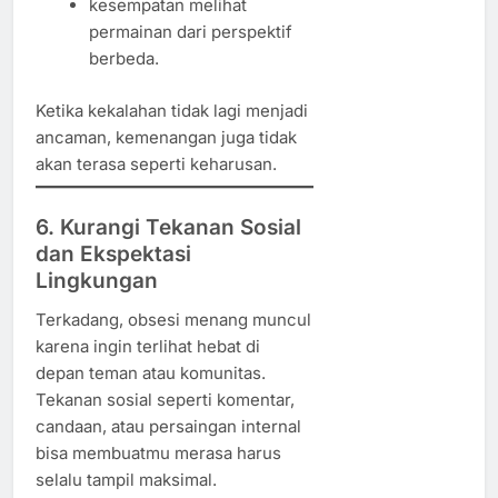
kesempatan melihat
permainan dari perspektif
berbeda.
Ketika kekalahan tidak lagi menjadi
ancaman, kemenangan juga tidak
akan terasa seperti keharusan.
6. Kurangi Tekanan Sosial
dan Ekspektasi
Lingkungan
Terkadang, obsesi menang muncul
karena ingin terlihat hebat di
depan teman atau komunitas.
Tekanan sosial seperti komentar,
candaan, atau persaingan internal
bisa membuatmu merasa harus
selalu tampil maksimal.