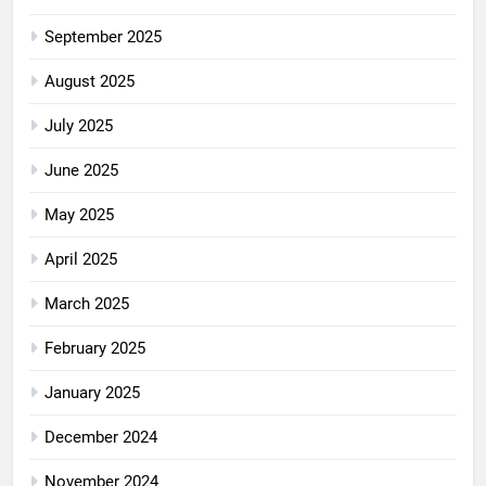
September 2025
August 2025
July 2025
June 2025
May 2025
April 2025
March 2025
February 2025
January 2025
December 2024
November 2024