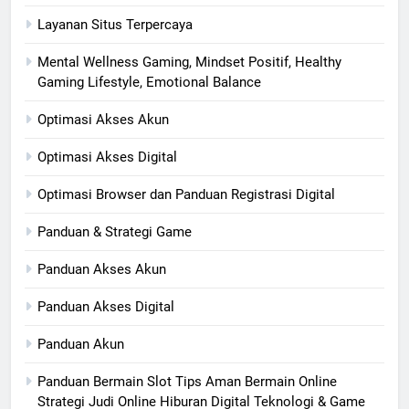
Layanan Situs Terpercaya
Mental Wellness Gaming, Mindset Positif, Healthy
Gaming Lifestyle, Emotional Balance
Optimasi Akses Akun
Optimasi Akses Digital
Optimasi Browser dan Panduan Registrasi Digital
Panduan & Strategi Game
Panduan Akses Akun
Panduan Akses Digital
Panduan Akun
Panduan Bermain Slot Tips Aman Bermain Online
Strategi Judi Online Hiburan Digital Teknologi & Game