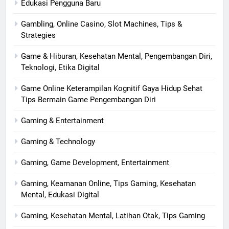
Edukasi Pengguna Baru
Gambling, Online Casino, Slot Machines, Tips &
Strategies
Game & Hiburan, Kesehatan Mental, Pengembangan Diri,
Teknologi, Etika Digital
Game Online Keterampilan Kognitif Gaya Hidup Sehat
Tips Bermain Game Pengembangan Diri
Gaming & Entertainment
Gaming & Technology
Gaming, Game Development, Entertainment
Gaming, Keamanan Online, Tips Gaming, Kesehatan
Mental, Edukasi Digital
Gaming, Kesehatan Mental, Latihan Otak, Tips Gaming