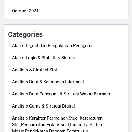
October 2024
Categories
Akses Digital dan Pengalaman Pengguna
Akses Login & Stabilitas Sistem
Analisis & Strategi Slot
Analisis Data & Keamanan Informasi
Analisis Data Pengguna & Strategi Waktu Bermain
Analisis Game & Strategi Digital
Analisis Karakter Permainan,Studi Keteraturan
Slot,Pengamatan Pola Visual,Dinamika Sistem
Mesin,Pendekatan Bermain Terstruktur