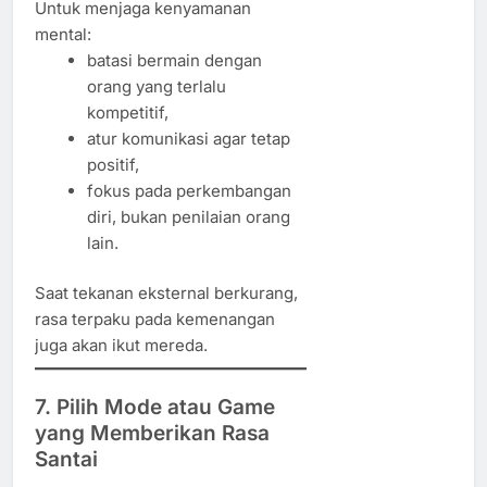
Untuk menjaga kenyamanan
mental:
batasi bermain dengan
orang yang terlalu
kompetitif,
atur komunikasi agar tetap
positif,
fokus pada perkembangan
diri, bukan penilaian orang
lain.
Saat tekanan eksternal berkurang,
rasa terpaku pada kemenangan
juga akan ikut mereda.
7. Pilih Mode atau Game
yang Memberikan Rasa
Santai