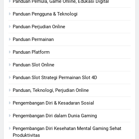
Panduan Pemula, Game Online, Edukasi Digital
Panduan Pengguna & Teknologi
Panduan Perjudian Online
Panduan Permainan
Panduan Platform
Panduan Slot Online
Panduan Slot Strategi Permainan Slot 4D
Panduan, Teknologi, Perjudian Online
Pengembangan Diri & Kesadaran Sosial
Pengembangan Diri dalam Dunia Gaming
Pengembangan Diri Kesehatan Mental Gaming Sehat
Produktivitas