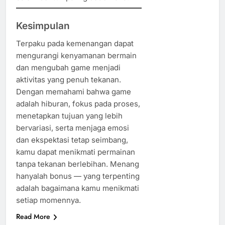
Kesimpulan
Terpaku pada kemenangan dapat
mengurangi kenyamanan bermain
dan mengubah game menjadi
aktivitas yang penuh tekanan.
Dengan memahami bahwa game
adalah hiburan, fokus pada proses,
menetapkan tujuan yang lebih
bervariasi, serta menjaga emosi
dan ekspektasi tetap seimbang,
kamu dapat menikmati permainan
tanpa tekanan berlebihan. Menang
hanyalah bonus — yang terpenting
adalah bagaimana kamu menikmati
setiap momennya.
Read More