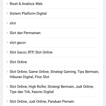
Riset & Analisis Web
Sistem Platform Digital
slot
Slot dan Permainan
slot gacor
Slot Gacor, RTP, Slot Online
Slot Online
Slot Online, Game Online, Strategi Gaming, Tips Bermain,
Hiburan Digital, Fitur Slot
Slot Online, High Roller, Strategi Bermain, Judi Online,
Tips dan Trik, Kasino Digital
Slot Online, Judi Online, Panduan Pemain