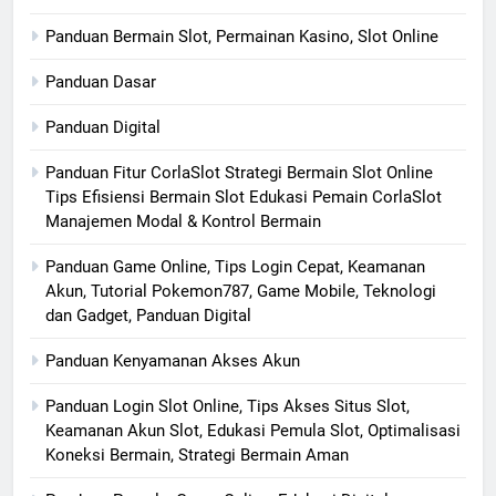
Panduan Bermain Slot, Permainan Kasino, Slot Online
Panduan Dasar
Panduan Digital
Panduan Fitur CorlaSlot Strategi Bermain Slot Online
Tips Efisiensi Bermain Slot Edukasi Pemain CorlaSlot
Manajemen Modal & Kontrol Bermain
Panduan Game Online, Tips Login Cepat, Keamanan
Akun, Tutorial Pokemon787, Game Mobile, Teknologi
dan Gadget, Panduan Digital
Panduan Kenyamanan Akses Akun
Panduan Login Slot Online, Tips Akses Situs Slot,
Keamanan Akun Slot, Edukasi Pemula Slot, Optimalisasi
Koneksi Bermain, Strategi Bermain Aman