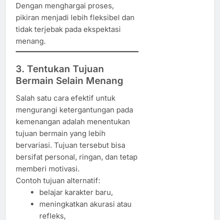
Dengan menghargai proses,
pikiran menjadi lebih fleksibel dan
tidak terjebak pada ekspektasi
menang.
3. Tentukan Tujuan
Bermain Selain Menang
Salah satu cara efektif untuk
mengurangi ketergantungan pada
kemenangan adalah menentukan
tujuan bermain yang lebih
bervariasi. Tujuan tersebut bisa
bersifat personal, ringan, dan tetap
memberi motivasi.
Contoh tujuan alternatif:
belajar karakter baru,
meningkatkan akurasi atau
refleks,