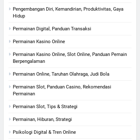
Pengembangan Diri, Kemandirian, Produktivitas, Gaya
Hidup
Permainan Digital, Panduan Transaksi
Permainan Kasino Online
Permainan Kasino Online, Slot Online, Panduan Pemain
Berpengalaman
Permainan Online, Taruhan Olahraga, Judi Bola
Permainan Slot, Panduan Casino, Rekomendasi
Permainan
Permainan Slot, Tips & Strategi
Permainan, Hiburan, Strategi
Psikologi Digital & Tren Online