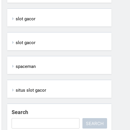
slot gacor
slot gacor
spaceman
situs slot gacor
Search
SEARCH