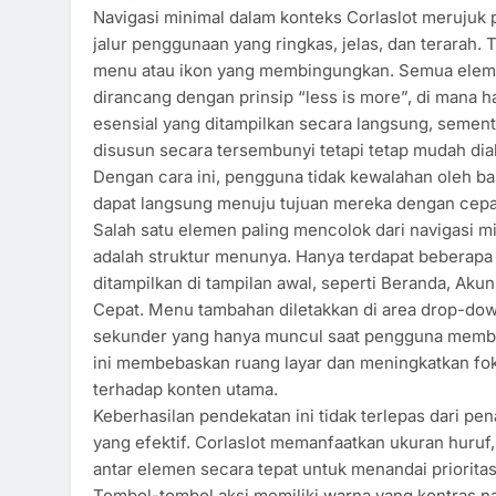
Navigasi minimal dalam konteks Corlaslot meruju
jalur penggunaan yang ringkas, jelas, dan terarah.
menu atau ikon yang membingungkan. Semua elem
dirancang dengan prinsip “less is more”, di mana ha
esensial yang ditampilkan secara langsung, sement
disusun secara tersembunyi tetapi tetap mudah dia
Dengan cara ini, pengguna tidak kewalahan oleh ba
dapat langsung menuju tujuan mereka dengan cepa
Salah satu elemen paling mencolok dari navigasi mi
adalah struktur menunya. Hanya terdapat beberapa
ditampilkan di tampilan awal, seperti Beranda, Aku
Cepat. Menu tambahan diletakkan di area drop-down
sekunder yang hanya muncul saat pengguna membu
ini membebaskan ruang layar dan meningkatkan f
terhadap konten utama.
Keberhasilan pendekatan ini tidak terlepas dari pena
yang efektif. Corlaslot memanfaatkan ukuran huruf,
antar elemen secara tepat untuk menandai priorit
Tombol-tombol aksi memiliki warna yang kontras n