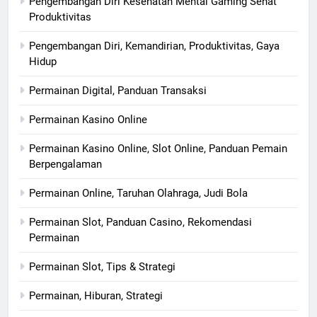
Pengembangan Diri Kesehatan Mental Gaming Sehat
Produktivitas
Pengembangan Diri, Kemandirian, Produktivitas, Gaya
Hidup
Permainan Digital, Panduan Transaksi
Permainan Kasino Online
Permainan Kasino Online, Slot Online, Panduan Pemain
Berpengalaman
Permainan Online, Taruhan Olahraga, Judi Bola
Permainan Slot, Panduan Casino, Rekomendasi
Permainan
Permainan Slot, Tips & Strategi
Permainan, Hiburan, Strategi