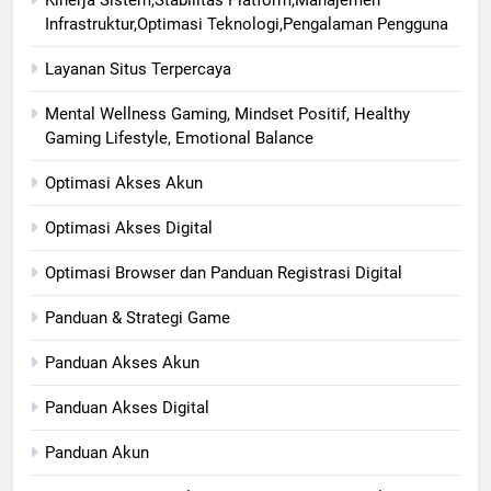
Infrastruktur,Optimasi Teknologi,Pengalaman Pengguna
Layanan Situs Terpercaya
Mental Wellness Gaming, Mindset Positif, Healthy
Gaming Lifestyle, Emotional Balance
Optimasi Akses Akun
Optimasi Akses Digital
Optimasi Browser dan Panduan Registrasi Digital
Panduan & Strategi Game
Panduan Akses Akun
Panduan Akses Digital
Panduan Akun