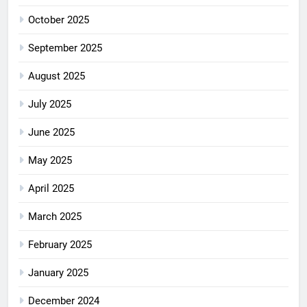
October 2025
September 2025
August 2025
July 2025
June 2025
May 2025
April 2025
March 2025
February 2025
January 2025
December 2024