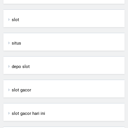
slot
situs
depo slot
slot gacor
slot gacor hari ini