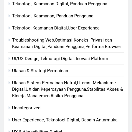
Teknologi, Keamanan Digital, Panduan Pengguna
Teknologi, Keamanan, Panduan Pengguna
Teknologi,Keamanan Digital,User Experience
Troubleshooting Web,Optimasi Koneksi,Privasi dan
Keamanan Digital,Panduan Pengguna,Performa Browser
UI/UX Design, Teknologi Digital, Inovasi Platform
Ulasan & Strategi Permainan
Ulasan Sistem Permainan Netral,Literasi Mekanisme
Digital,UX dan Kepercayaan Pengguna,Stabilitas Akses &
Kinerja,Manajemen Risiko Pengguna
Uncategorized
User Experience, Teknologi Digital, Desain Antarmuka
UX & Aksesibilitas Digital