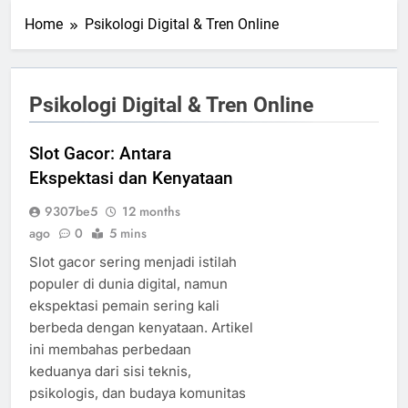
Home
Psikologi Digital & Tren Online
Psikologi Digital & Tren Online
Slot Gacor: Antara
Ekspektasi dan Kenyataan
9307be5
12 months
ago
0
5 mins
Slot gacor sering menjadi istilah
populer di dunia digital, namun
ekspektasi pemain sering kali
berbeda dengan kenyataan. Artikel
ini membahas perbedaan
keduanya dari sisi teknis,
psikologis, dan budaya komunitas