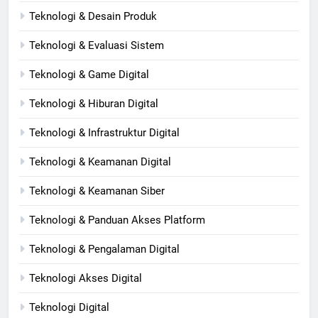
Teknologi & Desain Produk
Teknologi & Evaluasi Sistem
Teknologi & Game Digital
Teknologi & Hiburan Digital
Teknologi & Infrastruktur Digital
Teknologi & Keamanan Digital
Teknologi & Keamanan Siber
Teknologi & Panduan Akses Platform
Teknologi & Pengalaman Digital
Teknologi Akses Digital
Teknologi Digital