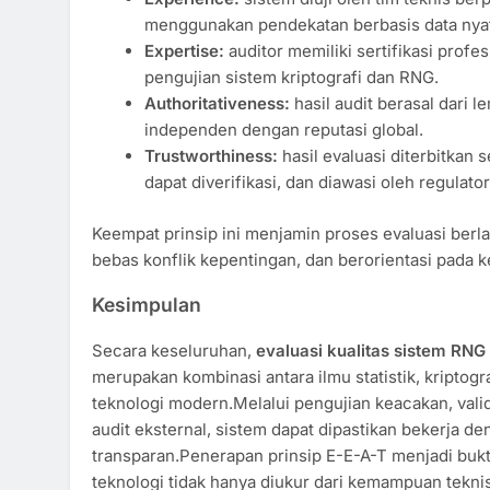
menggunakan pendekatan berbasis data nyat
Expertise:
auditor memiliki sertifikasi profes
pengujian sistem kriptografi dan RNG.
Authoritativeness:
hasil audit berasal dari 
independen dengan reputasi global.
Trustworthiness:
hasil evaluasi diterbitkan 
dapat diverifikasi, dan diawasi oleh regulator
Keempat prinsip ini menjamin proses evaluasi berla
bebas konflik kepentingan, dan berorientasi pada k
Kesimpulan
Secara keseluruhan,
evaluasi kualitas sistem RNG 
merupakan kombinasi antara ilmu statistik, kriptogra
teknologi modern.Melalui pengujian keacakan, valid
audit eksternal, sistem dapat dipastikan bekerja den
transparan.Penerapan prinsip E-E-A-T menjadi buk
teknologi tidak hanya diukur dari kemampuan teknisn