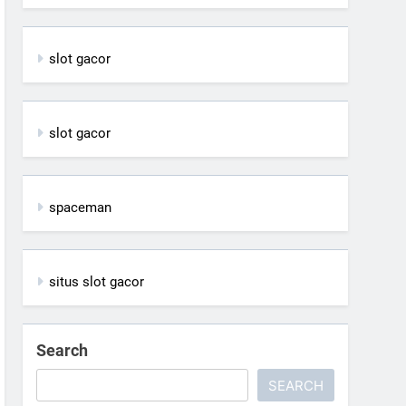
slot gacor
slot gacor
spaceman
situs slot gacor
Search
SEARCH