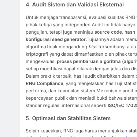
4. Audit Sistem dan Validasi Eksternal
Untuk menjaga transparansi, evaluasi kualitas RNG 
pihak ketiga yang independen.Audit ini tidak hanya
pengujian, tetapi juga meninjau
source code
,
hash 
konfigurasi seed generator
.Tujuannya adalah mem
algoritma tidak mengandung
bias
tersembunyi atau
kriptografi yang dapat dimanfaatkan oleh pihak tert
mengevaluasi
proses pembaruan algoritma (algori
setiap modifikasi dapat dilacak dengan jelas dan dis
Dalam praktik terbaik, hasil audit diterbitkan dalam
RNG Compliance
, yang menjelaskan hasil uji statis
performa, dan keandalan sistem.Mekanisme audit 
kepercayaan publik dan menjadi bukti bahwa sist
standar regulasi internasional seperti
ISO/IEC 1702
5. Optimasi dan Stabilitas Sistem
Selain keacakan, RNG juga harus menunjukkan
sta