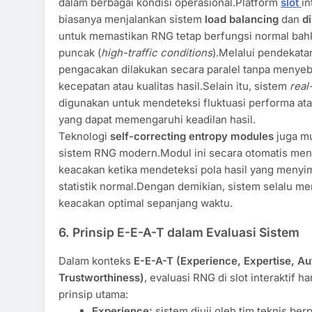
dalam berbagai kondisi operasional.Platform
slot
in
biasanya menjalankan sistem
load balancing
dan
d
untuk memastikan RNG tetap berfungsi normal bah
puncak (
high-traffic conditions
).Melalui pendekatan
pengacakan dilakukan secara paralel tanpa meny
kecepatan atau kualitas hasil.Selain itu, sistem
real
digunakan untuk mendeteksi fluktuasi performa ata
yang dapat memengaruhi keadilan hasil.
Teknologi
self-correcting entropy modules
juga mu
sistem RNG modern.Modul ini secara otomatis me
keacakan ketika mendeteksi pola hasil yang menyi
statistik normal.Dengan demikian, sistem selalu m
keacakan optimal sepanjang waktu.
6. Prinsip E-E-A-T dalam Evaluasi Sistem
Dalam konteks
E-E-A-T (Experience, Expertise, Au
Trustworthiness)
, evaluasi RNG di slot interaktif
prinsip utama:
Experience:
sistem diuji oleh tim teknis be