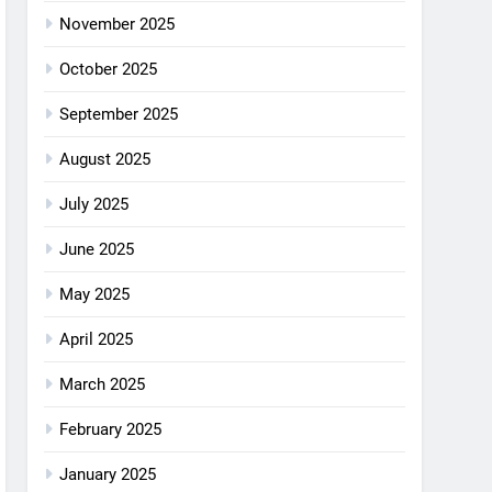
November 2025
October 2025
September 2025
August 2025
July 2025
June 2025
May 2025
April 2025
March 2025
February 2025
January 2025