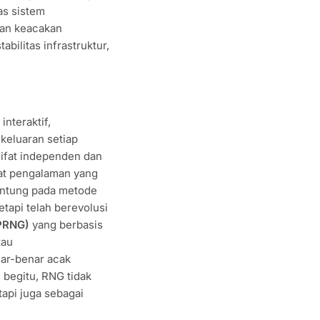
as sistem
kan keacakan
abilitas infrastruktur,
interaktif,
keluaran setiap
sifat independen dan
pat pengalaman yang
gantung pada metode
tetapi telah berevolusi
SPRNG)
yang berbasis
tau
nar-benar acak
n begitu, RNG tidak
tapi juga sebagai