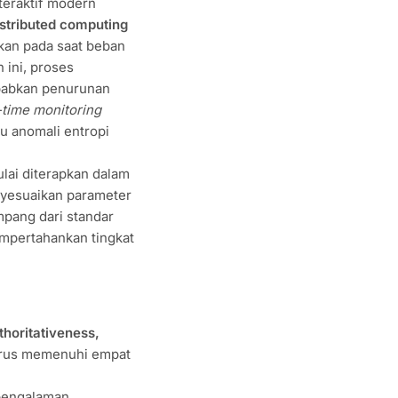
teraktif modern
istributed computing
kan pada saat beban
 ini, proses
ebabkan penurunan
-time monitoring
u anomali entropi
lai diterapkan dalam
nyesuaikan parameter
mpang dari standar
empertahankan tingkat
thoritativeness,
 harus memenuhi empat
rpengalaman