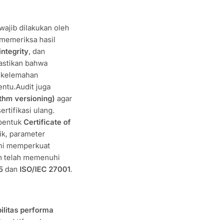
wajib dilakukan oleh
 memeriksa hasil
integrity
, dan
astikan bahwa
 kelemahan
entu.Audit juga
thm versioning)
agar
ertifikasi ulang.
 bentuk
Certificate of
tik, parameter
ini memperkuat
em telah memenuhi
5
dan
ISO/IEC 27001
.
bilitas performa