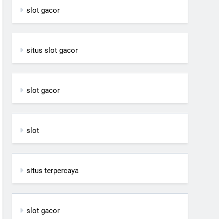
slot gacor
situs slot gacor
slot gacor
slot
situs terpercaya
slot gacor