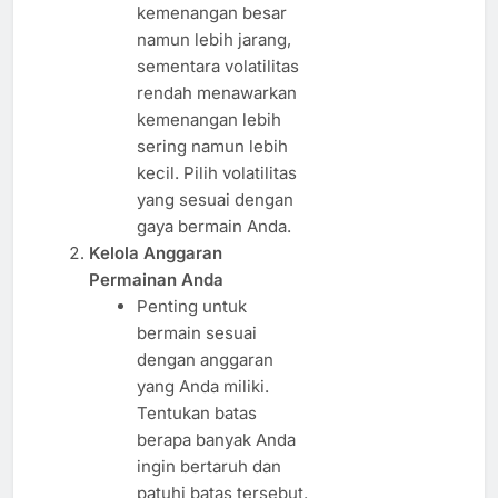
kemenangan besar
namun lebih jarang,
sementara volatilitas
rendah menawarkan
kemenangan lebih
sering namun lebih
kecil. Pilih volatilitas
yang sesuai dengan
gaya bermain Anda.
Kelola Anggaran
Permainan Anda
Penting untuk
bermain sesuai
dengan anggaran
yang Anda miliki.
Tentukan batas
berapa banyak Anda
ingin bertaruh dan
patuhi batas tersebut.