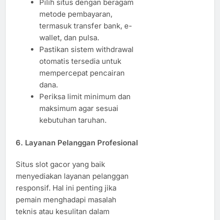
Pilih situs dengan beragam
metode pembayaran,
termasuk transfer bank, e-
wallet, dan pulsa.
Pastikan sistem withdrawal
otomatis tersedia untuk
mempercepat pencairan
dana.
Periksa limit minimum dan
maksimum agar sesuai
kebutuhan taruhan.
6. Layanan Pelanggan Profesional
Situs slot gacor yang baik
menyediakan layanan pelanggan
responsif. Hal ini penting jika
pemain menghadapi masalah
teknis atau kesulitan dalam