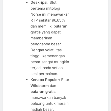
Deskripsi:
Slot
bertema mitologi
Norse ini menawarkan
RTP sekitar 96,65%
dan memiliki
putaran
gratis
yang dapat
memberikan
pengganda besar.
Dengan volatilitas
tinggi, kemenangan
besar sangat mungkin
terjadi pada setiap
sesi permainan.
Kenapa Populer:
Fitur
Wildstorm
dan
putaran gratis
menawarkan banyak
peluang untuk meraih
hadiah besar.