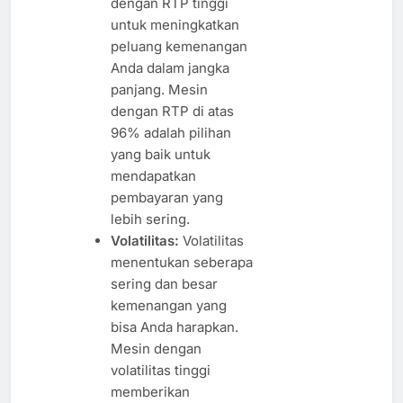
dengan RTP tinggi
untuk meningkatkan
peluang kemenangan
Anda dalam jangka
panjang. Mesin
dengan RTP di atas
96% adalah pilihan
yang baik untuk
mendapatkan
pembayaran yang
lebih sering.
Volatilitas:
Volatilitas
menentukan seberapa
sering dan besar
kemenangan yang
bisa Anda harapkan.
Mesin dengan
volatilitas tinggi
memberikan