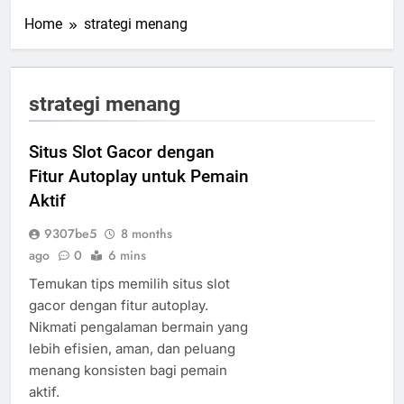
Home
strategi menang
strategi menang
Situs Slot Gacor dengan
Fitur Autoplay untuk Pemain
Aktif
9307be5
8 months
ago
0
6 mins
Temukan tips memilih situs slot
gacor dengan fitur autoplay.
Nikmati pengalaman bermain yang
lebih efisien, aman, dan peluang
menang konsisten bagi pemain
aktif.