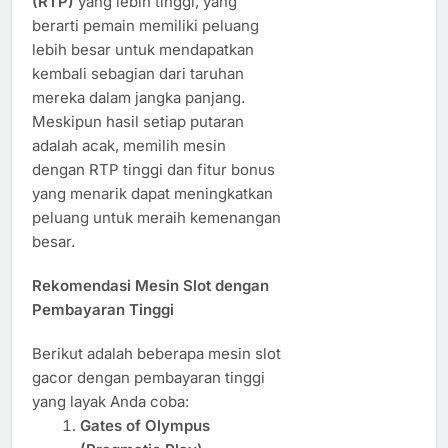
(RTP)
yang lebih tinggi, yang
berarti pemain memiliki peluang
lebih besar untuk mendapatkan
kembali sebagian dari taruhan
mereka dalam jangka panjang.
Meskipun hasil setiap putaran
adalah acak, memilih mesin
dengan RTP tinggi dan fitur bonus
yang menarik dapat meningkatkan
peluang untuk meraih kemenangan
besar.
Rekomendasi Mesin Slot dengan
Pembayaran Tinggi
Berikut adalah beberapa mesin slot
gacor dengan pembayaran tinggi
yang layak Anda coba:
Gates of Olympus