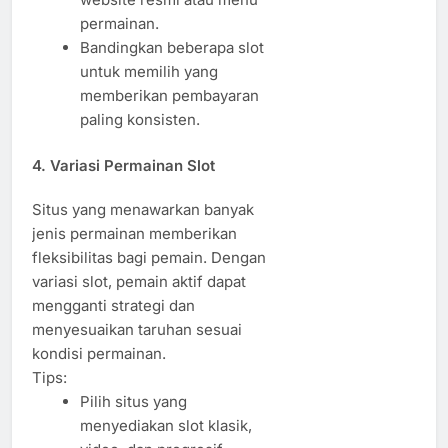
permainan.
Bandingkan beberapa slot
untuk memilih yang
memberikan pembayaran
paling konsisten.
4. Variasi Permainan Slot
Situs yang menawarkan banyak
jenis permainan memberikan
fleksibilitas bagi pemain. Dengan
variasi slot, pemain aktif dapat
mengganti strategi dan
menyesuaikan taruhan sesuai
kondisi permainan.
Tips:
Pilih situs yang
menyediakan slot klasik,