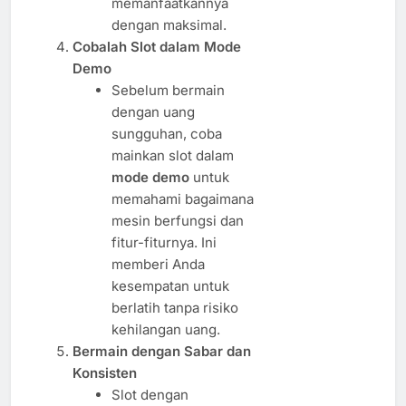
memanfaatkannya
dengan maksimal.
Cobalah Slot dalam Mode
Demo
Sebelum bermain
dengan uang
sungguhan, coba
mainkan slot dalam
mode demo
untuk
memahami bagaimana
mesin berfungsi dan
fitur-fiturnya. Ini
memberi Anda
kesempatan untuk
berlatih tanpa risiko
kehilangan uang.
Bermain dengan Sabar dan
Konsisten
Slot dengan