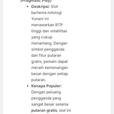
(Pragmatic Play)
Deskripsi:
Slot
bertema mitologi
Yunani ini
menawarkan RTP
tinggi dan volatilitas
yang cukup
menantang. Dengan
simbol pengganda
dan fitur putaran
gratis, pemain dapat
meraih kemenangan
besar dengan setiap
putaran.
Kenapa Populer:
Dengan peluang
pengganda yang
sangat besar selama
putaran gratis
, slot ini