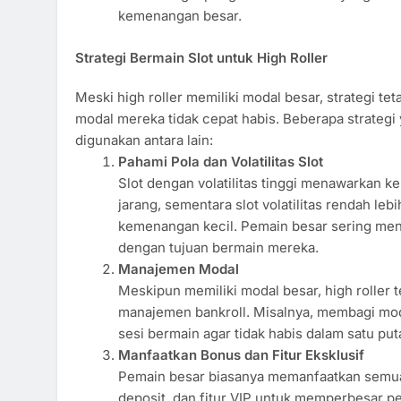
kemenangan besar.
Strategi Bermain Slot untuk High Roller
Meski high roller memiliki modal besar, strategi te
modal mereka tidak cepat habis. Beberapa strategi
digunakan antara lain:
Pahami Pola dan Volatilitas Slot
Slot dengan volatilitas tinggi menawarkan k
jarang, sementara slot volatilitas rendah le
kemenangan kecil. Pemain besar sering meny
dengan tujuan bermain mereka.
Manajemen Modal
Meskipun memiliki modal besar, high roller
manajemen bankroll. Misalnya, membagi mo
sesi bermain agar tidak habis dalam satu put
Manfaatkan Bonus dan Fitur Eksklusif
Pemain besar biasanya memanfaatkan semu
deposit, dan fitur VIP untuk memperbesar p