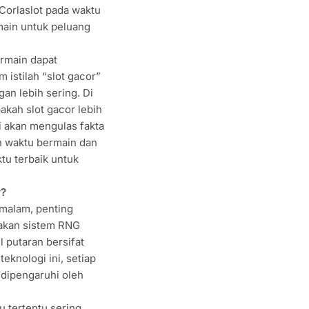
Corlaslot pada waktu
main untuk peluang
rmain dapat
istilah “slot gacor”
n lebih sering. Di
kah slot gacor lebih
ini akan mengulas fakta
an waktu bermain dan
u terbaik untuk
r?
malam, penting
akan sistem RNG
 putaran bersifat
teknologi ini, setiap
dipengaruhi oleh
u tertentu sering