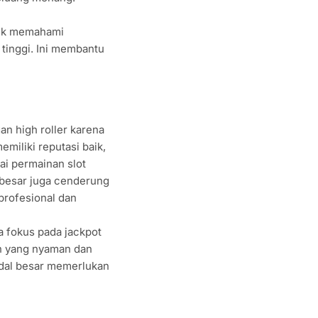
tuk memahami
inggi. Ini membantu
an high roller karena
emiliki reputasi baik,
i permainan slot
 besar juga cenderung
profesional dan
a fokus pada jackpot
n yang nyaman dan
odal besar memerlukan