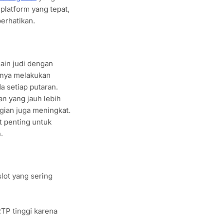
 platform yang tepat,
perhatikan.
main judi dengan
sanya melakukan
a setiap putaran.
n yang jauh lebih
ugian juga meningkat.
at penting untuk
.
lot yang sering
TP tinggi karena