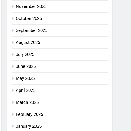
November 2025
October 2025
September 2025
August 2025
July 2025
June 2025
May 2025
April 2025
March 2025
February 2025
January 2025