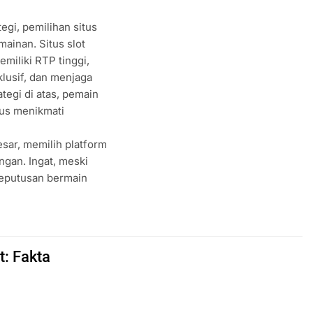
egi, pemilihan situs
ainan. Situs slot
miliki RTP tinggi,
lusif, dan menjaga
tegi di atas, pemain
us menikmati
sar, memilih platform
gan. Ingat, meski
 keputusan bermain
t: Fakta