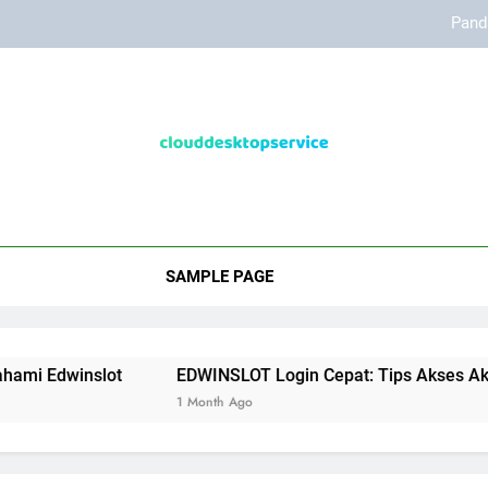
Pand
EDWINSLOT Login Cep
Tips Memastikan Login Edwinslot Berjalan Lanc
TIARA4D Log
ud Desktop Service
Pand
kses Desktop Berbasis Awan Yang Cepat Dan Aman Dari Cloud D
EDWINSLOT Login Cep
SAMPLE PAGE
Tips Memastikan Login Edwinslot Berjalan Lanc
lot
EDWINSLOT Login Cepat: Tips Akses Akun tanpa H
1 Month Ago