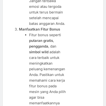
Jangan terbawa
emosi atau tergoda
untuk terus bermain
setelah mencapai
batas anggaran Anda.
Manfaatkan Fitur Bonus
Fitur bonus seperti
putaran gratis
,
pengganda
, dan
simbol wild
adalah
cara terbaik untuk
meningkatkan
peluang kemenangan
Anda. Pastikan untuk
memahami cara kerja
fitur bonus pada
mesin yang Anda pilih
agar bisa
memanfaatkannya