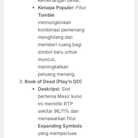
kemenangan besar.
Kenapa Populer:
Fitur
Tumble
memungkinkan
kombinasi pemenang
menghilang dan
memberi ruang bagi
simbol baru untuk
muncul,
meningkatkan
peluang menang.
Book of Dead (Play’n GO)
Deskripsi:
Slot
bertema Mesir kuno
ini memiliki RTP
sekitar 96,71% dan
menawarkan fitur
Expanding Symbols
yang memperluas