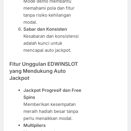
Mode demo membantu
memahami pola dan fitur
tanpa risiko kehilangan
modal.
Sabar dan Konsisten
Kesabaran dan konsistensi
adalah kunci untuk
mencapai auto jackpot.
Fitur Unggulan EDWINSLOT
yang Mendukung Auto
Jackpot
Jackpot Progresif dan Free
Spins
Memberikan kesempatan
meraih hadiah besar tanpa
perlu menaikkan modal.
Multipliers