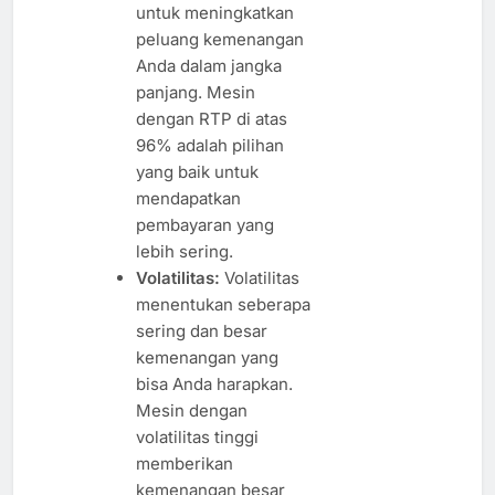
untuk meningkatkan
peluang kemenangan
Anda dalam jangka
panjang. Mesin
dengan RTP di atas
96% adalah pilihan
yang baik untuk
mendapatkan
pembayaran yang
lebih sering.
Volatilitas:
Volatilitas
menentukan seberapa
sering dan besar
kemenangan yang
bisa Anda harapkan.
Mesin dengan
volatilitas tinggi
memberikan
kemenangan besar