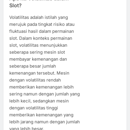
Slot?
Volatilitas adalah istilah yang
merujuk pada tingkat risiko atau
fluktuasi hasil dalam permainan
slot. Dalam konteks permainan
slot, volatilitas menunjukkan
seberapa sering mesin slot
membayar kemenangan dan
seberapa besar jumlah
kemenangan tersebut. Mesin
dengan volatilitas rendah
memberikan kemenangan lebih
sering namun dengan jumlah yang
lebih kecil, sedangkan mesin
dengan volatilitas tinggi
memberikan kemenangan yang
lebih jarang namun dengan jumlah
yang lebih besar.