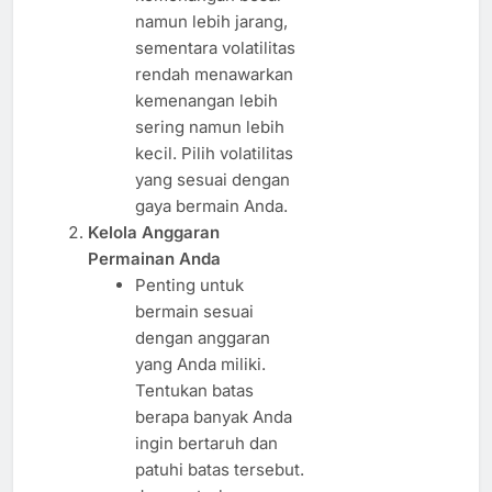
namun lebih jarang,
sementara volatilitas
rendah menawarkan
kemenangan lebih
sering namun lebih
kecil. Pilih volatilitas
yang sesuai dengan
gaya bermain Anda.
Kelola Anggaran
Permainan Anda
Penting untuk
bermain sesuai
dengan anggaran
yang Anda miliki.
Tentukan batas
berapa banyak Anda
ingin bertaruh dan
patuhi batas tersebut.