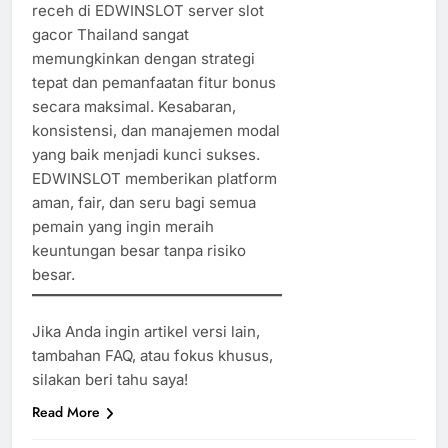
receh di EDWINSLOT server slot
gacor Thailand sangat
memungkinkan dengan strategi
tepat dan pemanfaatan fitur bonus
secara maksimal. Kesabaran,
konsistensi, dan manajemen modal
yang baik menjadi kunci sukses.
EDWINSLOT memberikan platform
aman, fair, dan seru bagi semua
pemain yang ingin meraih
keuntungan besar tanpa risiko
besar.
Jika Anda ingin artikel versi lain,
tambahan FAQ, atau fokus khusus,
silakan beri tahu saya!
Read More