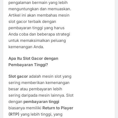
pengalaman bermain yang lebih
menguntungkan dan memuaskan.
Artikel ini akan membahas mesin
slot gacor terbaik dengan
pembayaran tinggi yang harus
Anda coba dan beberapa strategi
untuk memaksimalkan peluang
kemenangan Anda.
Apa Itu Slot Gacor dengan
Pembayaran Tinggi?
Slot gacor
adalah mesin slot yang
sering memberikan kemenangan
besar atau pembayaran lebih
sering daripada mesin lainnya. Slot
dengan
pembayaran tinggi
biasanya memiliki
Return to Player
(RTP)
yang lebih tinggi, yang