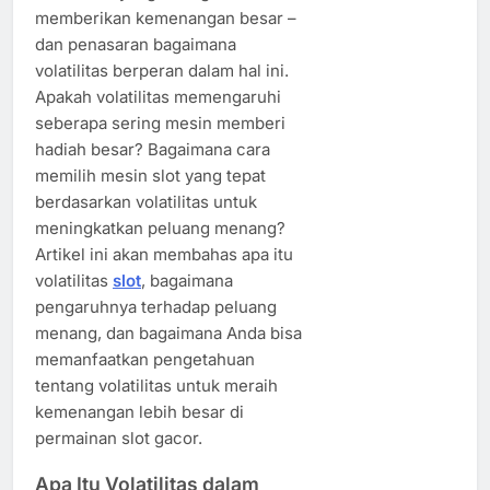
memberikan kemenangan besar –
dan penasaran bagaimana
volatilitas berperan dalam hal ini.
Apakah volatilitas memengaruhi
seberapa sering mesin memberi
hadiah besar? Bagaimana cara
memilih mesin slot yang tepat
berdasarkan volatilitas untuk
meningkatkan peluang menang?
Artikel ini akan membahas apa itu
volatilitas
slot
, bagaimana
pengaruhnya terhadap peluang
menang, dan bagaimana Anda bisa
memanfaatkan pengetahuan
tentang volatilitas untuk meraih
kemenangan lebih besar di
permainan slot gacor.
Apa Itu Volatilitas dalam