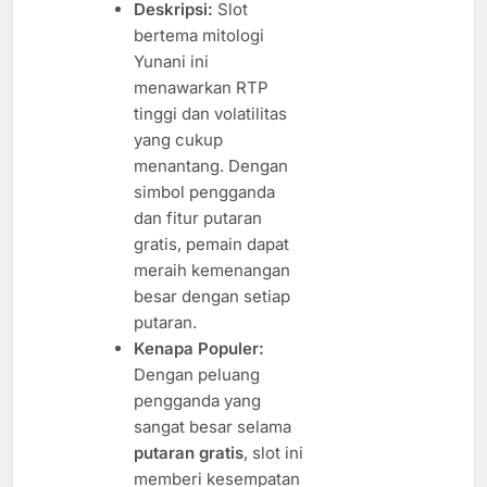
Deskripsi:
Slot
bertema mitologi
Yunani ini
menawarkan RTP
tinggi dan volatilitas
yang cukup
menantang. Dengan
simbol pengganda
dan fitur putaran
gratis, pemain dapat
meraih kemenangan
besar dengan setiap
putaran.
Kenapa Populer:
Dengan peluang
pengganda yang
sangat besar selama
putaran gratis
, slot ini
memberi kesempatan