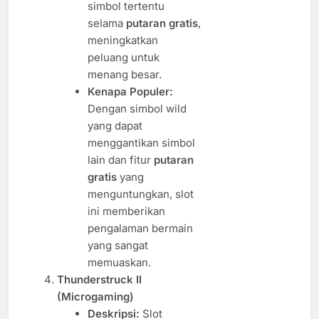
simbol tertentu
selama
putaran gratis
,
meningkatkan
peluang untuk
menang besar.
Kenapa Populer:
Dengan simbol wild
yang dapat
menggantikan simbol
lain dan fitur
putaran
gratis
yang
menguntungkan, slot
ini memberikan
pengalaman bermain
yang sangat
memuaskan.
Thunderstruck II
(Microgaming)
Deskripsi:
Slot