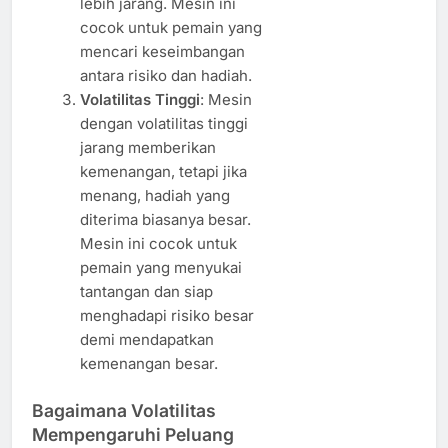
lebih jarang. Mesin ini
cocok untuk pemain yang
mencari keseimbangan
antara risiko dan hadiah.
Volatilitas Tinggi
: Mesin
dengan volatilitas tinggi
jarang memberikan
kemenangan, tetapi jika
menang, hadiah yang
diterima biasanya besar.
Mesin ini cocok untuk
pemain yang menyukai
tantangan dan siap
menghadapi risiko besar
demi mendapatkan
kemenangan besar.
Bagaimana Volatilitas
Mempengaruhi Peluang