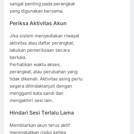
sangat penting pada perangkat
yang digunakan bersama.
Periksa Aktivitas Akun
Jika sistem menyediakan riwayat
aktivitas atau daftar perangkat,
lakukan pemeriksaan secara
berkala.
Perhatikan waktu akses,
perangkat, atau perubahan yang
tidak dikenali. Aktivitas asing perlu
segera ditindaklanjuti dengan
mengganti kata sandi dan
mengakhiri sesi lain.
Hindari Sesi Terlalu Lama
Membiarkan akun terus aktif
meningkatkan risiko ketika