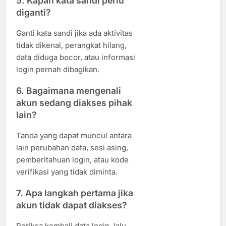
5. Kapan kata sandi perlu
diganti?
Ganti kata sandi jika ada aktivitas
tidak dikenal, perangkat hilang,
data diduga bocor, atau informasi
login pernah dibagikan.
6. Bagaimana mengenali
akun sedang diakses pihak
lain?
Tanda yang dapat muncul antara
lain perubahan data, sesi asing,
pemberitahuan login, atau kode
verifikasi yang tidak diminta.
7. Apa langkah pertama jika
akun tidak dapat diakses?
Periksa kembali data login, lalu