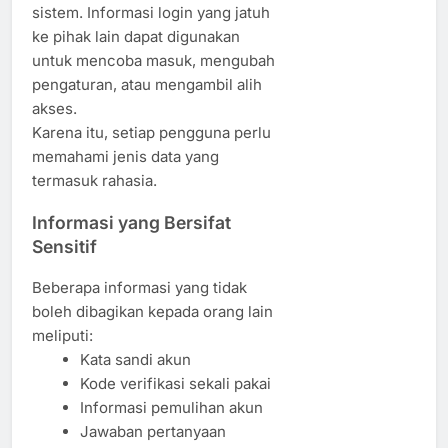
sistem. Informasi login yang jatuh
ke pihak lain dapat digunakan
untuk mencoba masuk, mengubah
pengaturan, atau mengambil alih
akses.
Karena itu, setiap pengguna perlu
memahami jenis data yang
termasuk rahasia.
Informasi yang Bersifat
Sensitif
Beberapa informasi yang tidak
boleh dibagikan kepada orang lain
meliputi:
Kata sandi akun
Kode verifikasi sekali pakai
Informasi pemulihan akun
Jawaban pertanyaan