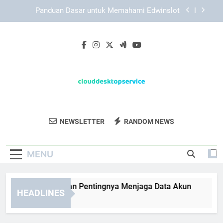
Skip
EDWINSLOT Login Cepat: Tips Akses Akun tanpa
to
Hambatan
content
Tips Memastikan Login Edwinslot Berjalan
Lancar dengan Akses yang Stabil dan Aman
TIARA4D Login dan Pentingnya Menjaga Data
Akun
Panduan Dasar untuk Memahami Edwinslot
EDWINSLOT Login Cepat: Tips Akses Akun tanpa
Hambatan
Cloud Desktop
Nikmati Akses Desktop Berbasis Awan Yang
Tips Memastikan Login Edwinslot Berjalan
NEWSLETTER
RANDOM NEWS
Service
Lancar dengan Akses yang Stabil dan Aman
Cepat Dan Aman Dari Cloud Desktop
Service.
MENU
ARA4D Login dan Pentingnya Menjaga Data Akun
Pandu
HEADLINES
Weeks Ago
1 Mont