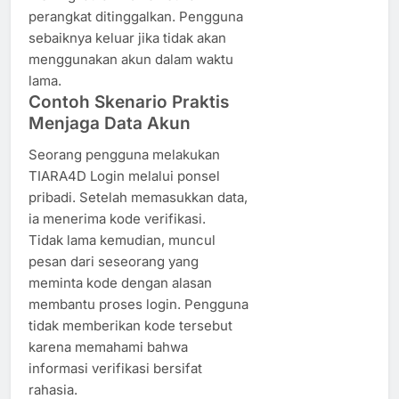
perangkat ditinggalkan. Pengguna
sebaiknya keluar jika tidak akan
menggunakan akun dalam waktu
lama.
Contoh Skenario Praktis
Menjaga Data Akun
Seorang pengguna melakukan
TIARA4D Login melalui ponsel
pribadi. Setelah memasukkan data,
ia menerima kode verifikasi.
Tidak lama kemudian, muncul
pesan dari seseorang yang
meminta kode dengan alasan
membantu proses login. Pengguna
tidak memberikan kode tersebut
karena memahami bahwa
informasi verifikasi bersifat
rahasia.