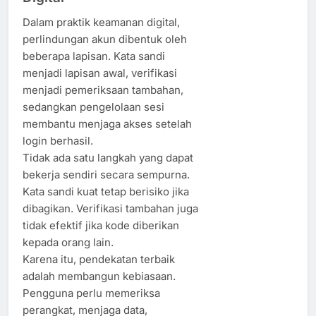
Dalam praktik keamanan digital,
perlindungan akun dibentuk oleh
beberapa lapisan. Kata sandi
menjadi lapisan awal, verifikasi
menjadi pemeriksaan tambahan,
sedangkan pengelolaan sesi
membantu menjaga akses setelah
login berhasil.
Tidak ada satu langkah yang dapat
bekerja sendiri secara sempurna.
Kata sandi kuat tetap berisiko jika
dibagikan. Verifikasi tambahan juga
tidak efektif jika kode diberikan
kepada orang lain.
Karena itu, pendekatan terbaik
adalah membangun kebiasaan.
Pengguna perlu memeriksa
perangkat, menjaga data,