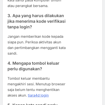
kata sandi pada komputer umum
atau perangkat bersama.
3. Apa yang harus dilakukan
jika menerima kode verifikasi
tanpa login?
Jangan memberikan kode kepada
siapa pun. Periksa aktivitas akun
dan pertimbangkan mengganti kata
sandi.
4. Mengapa tombol keluar
perlu digunakan?
Tombol keluar membantu
mengakhiri sesi. Menutup browser
saja belum tentu menghentikan
akses akun.
tiara4d login