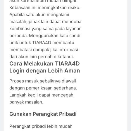
akun karena lebih mudah diingat.
Kebiasaan ini meningkatkan risiko.
Apabila satu akun mengalami
masalah, pihak lain dapat mencoba
kombinasi yang sama pada layanan
berbeda. Menggunakan kata sandi
unik untuk TIARA4D membantu
membatasi dampak jika informasi
dari akun lain pernah diketahui.
Cara Melakukan TIARA4D
Login dengan Lebih Aman
Proses masuk sebaiknya diawali
dengan pemeriksaan sederhana.
Langkah kecil dapat mencegah
banyak masalah.
Gunakan Perangkat Pribadi
Perangkat pribadi lebih mudah