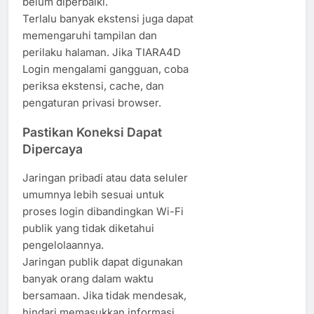
belum diperbaiki.
Terlalu banyak ekstensi juga dapat
memengaruhi tampilan dan
perilaku halaman. Jika TIARA4D
Login mengalami gangguan, coba
periksa ekstensi, cache, dan
pengaturan privasi browser.
Pastikan Koneksi Dapat
Dipercaya
Jaringan pribadi atau data seluler
umumnya lebih sesuai untuk
proses login dibandingkan Wi-Fi
publik yang tidak diketahui
pengelolaannya.
Jaringan publik dapat digunakan
banyak orang dalam waktu
bersamaan. Jika tidak mendesak,
hindari memasukkan informasi