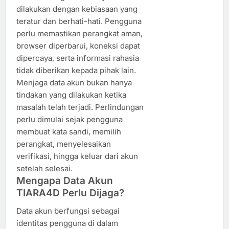
dilakukan dengan kebiasaan yang
teratur dan berhati-hati. Pengguna
perlu memastikan perangkat aman,
browser diperbarui, koneksi dapat
dipercaya, serta informasi rahasia
tidak diberikan kepada pihak lain.
Menjaga data akun bukan hanya
tindakan yang dilakukan ketika
masalah telah terjadi. Perlindungan
perlu dimulai sejak pengguna
membuat kata sandi, memilih
perangkat, menyelesaikan
verifikasi, hingga keluar dari akun
setelah selesai.
Mengapa Data Akun
TIARA4D Perlu Dijaga?
Data akun berfungsi sebagai
identitas pengguna di dalam