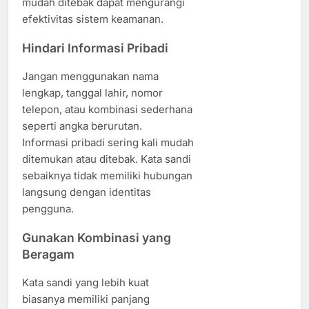
mudah ditebak dapat mengurangi
efektivitas sistem keamanan.
Hindari Informasi Pribadi
Jangan menggunakan nama
lengkap, tanggal lahir, nomor
telepon, atau kombinasi sederhana
seperti angka berurutan.
Informasi pribadi sering kali mudah
ditemukan atau ditebak. Kata sandi
sebaiknya tidak memiliki hubungan
langsung dengan identitas
pengguna.
Gunakan Kombinasi yang
Beragam
Kata sandi yang lebih kuat
biasanya memiliki panjang