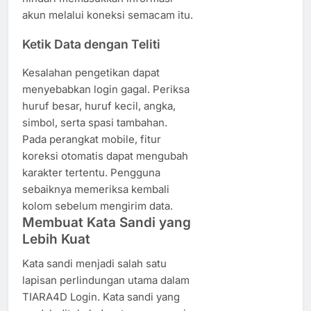
akun melalui koneksi semacam itu.
Ketik Data dengan Teliti
Kesalahan pengetikan dapat
menyebabkan login gagal. Periksa
huruf besar, huruf kecil, angka,
simbol, serta spasi tambahan.
Pada perangkat mobile, fitur
koreksi otomatis dapat mengubah
karakter tertentu. Pengguna
sebaiknya memeriksa kembali
kolom sebelum mengirim data.
Membuat Kata Sandi yang
Lebih Kuat
Kata sandi menjadi salah satu
lapisan perlindungan utama dalam
TIARA4D Login. Kata sandi yang