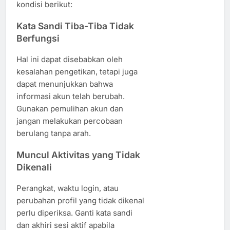
kondisi berikut:
Kata Sandi Tiba-Tiba Tidak
Berfungsi
Hal ini dapat disebabkan oleh
kesalahan pengetikan, tetapi juga
dapat menunjukkan bahwa
informasi akun telah berubah.
Gunakan pemulihan akun dan
jangan melakukan percobaan
berulang tanpa arah.
Muncul Aktivitas yang Tidak
Dikenali
Perangkat, waktu login, atau
perubahan profil yang tidak dikenal
perlu diperiksa. Ganti kata sandi
dan akhiri sesi aktif apabila