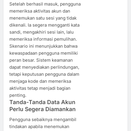
Setelah berhasil masuk, pengguna
memeriksa aktivitas akun dan
menemukan satu sesi yang tidak
dikenali. Ia segera mengganti kata
sandi, mengakhiri sesi lain, lalu
memeriksa informasi pemulihan.
Skenario ini menunjukkan bahwa
kewaspadaan pengguna memiliki
peran besar. Sistem keamanan
dapat menyediakan perlindungan,
tetapi keputusan pengguna dalam
menjaga kode dan memeriksa
aktivitas tetap menjadi bagian
penting.
Tanda-Tanda Data Akun
Perlu Segera Diamankan
Pengguna sebaiknya mengambil
tindakan apabila menemukan