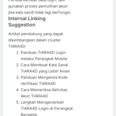
gunakan proses pemulihan akun
jika kata sandi tidak lagi berfungsi.
Internal Linking
Suggestion
Artikel pendukung yang dapat
dikembangkan dalam cluster
TIARA4D:
Panduan TIARA4D Login
melalui Perangkat Mobile
Cara Membuat Kata Sandi
TIARA4D yang Lebih Aman
Panduan Mengelola Kode
Verifikasi TIARA4D
Cara Memeriksa Aktivitas
Akun TIARA4D
Langkah Mengamankan
TIARA4D Login di Perangkat
Bersama