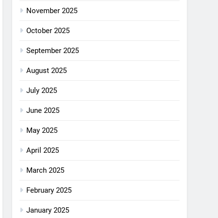
November 2025
October 2025
September 2025
August 2025
July 2025
June 2025
May 2025
April 2025
March 2025
February 2025
January 2025