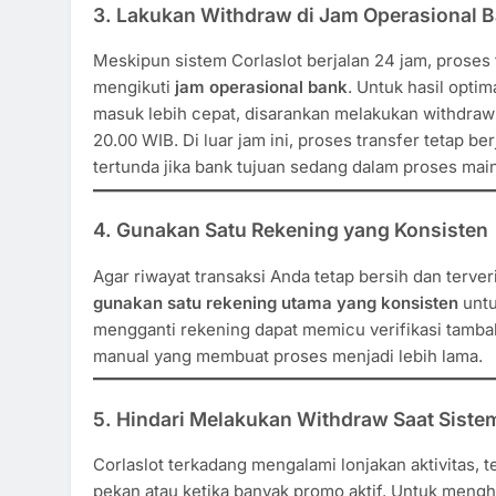
3.
Lakukan Withdraw di Jam Operasional 
Meskipun sistem Corlaslot berjalan 24 jam, proses 
mengikuti
jam operasional bank
. Untuk hasil optim
masuk lebih cepat, disarankan melakukan withdraw
20.00 WIB. Di luar jam ini, proses transfer tetap be
tertunda jika bank tujuan sedang dalam proses mai
4.
Gunakan Satu Rekening yang Konsisten
Agar riwayat transaksi Anda tetap bersih dan terveri
gunakan satu rekening utama yang konsisten
untu
mengganti rekening dapat memicu verifikasi tamba
manual yang membuat proses menjadi lebih lama.
5.
Hindari Melakukan Withdraw Saat Siste
Corlaslot terkadang mengalami lonjakan aktivitas, t
pekan atau ketika banyak promo aktif. Untuk mengh