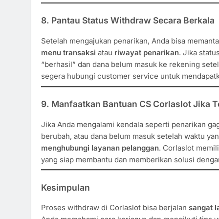
8.
Pantau Status Withdraw Secara Berkala
Setelah mengajukan penarikan, Anda bisa memantau
menu transaksi
atau
riwayat penarikan
. Jika stat
“berhasil” dan dana belum masuk ke rekening sete
segera hubungi customer service untuk mendapatk
9.
Manfaatkan Bantuan CS Corlaslot Jika T
Jika Anda mengalami kendala seperti penarikan gaga
berubah, atau dana belum masuk setelah waktu yan
menghubungi layanan pelanggan
. Corlaslot memili
yang siap membantu dan memberikan solusi denga
Kesimpulan
Proses withdraw di Corlaslot bisa berjalan
sangat l