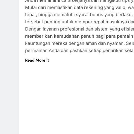
Anda memahami cara kerjanya dan mengikuti tips ya
Mulai dari memastikan data rekening yang valid, w
tepat, hingga mematuhi syarat bonus yang berlaku
tersebut penting untuk mempercepat masuknya dan
Dengan layanan profesional dan sistem yang efisie
memberikan kemudahan penuh bagi para pemain
keuntungan mereka dengan aman dan nyaman. Sela
permainan Anda dan pastikan setiap penarikan sela
Read More