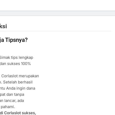
ksi
ja Tipsnya?
Simak tips lengkap
, dan sukses 100%
n Corlaslot merupakan
. Setelah berhasil
ntu Anda ingin dana
pat dan tanpa
n lancar, ada
 pahami.
i Corlaslot sukses,