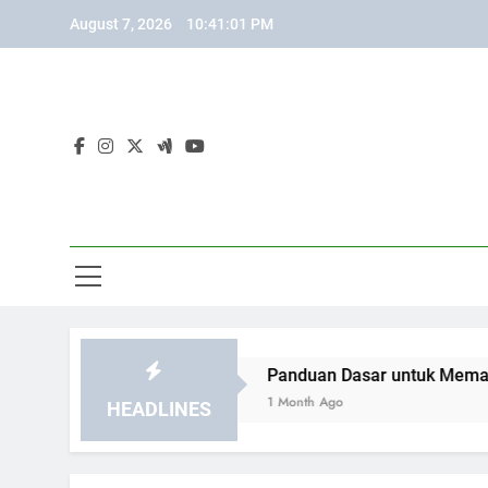
Skip
August 7, 2026
10:41:02 PM
to
content
Clo
Nikmati A
jaga Data Akun
Panduan Dasar untuk Memahami Edwins
1 Month Ago
HEADLINES