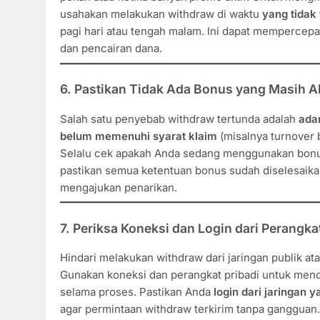
usahakan melakukan withdraw di waktu
yang tidak 
pagi hari atau tengah malam. Ini dapat mempercepat
dan pencairan dana.
6.
Pastikan Tidak Ada Bonus yang Masih Ak
Salah satu penyebab withdraw tertunda adalah
ada
belum memenuhi syarat klaim
(misalnya turnover 
Selalu cek apakah Anda sedang menggunakan bonus
pastikan semua ketentuan bonus sudah diselesaik
mengajukan penarikan.
7.
Periksa Koneksi dan Login dari Perangk
Hindari melakukan withdraw dari jaringan publik a
Gunakan koneksi dan perangkat pribadi untuk me
selama proses. Pastikan Anda
login dari jaringan 
agar permintaan withdraw terkirim tanpa gangguan.