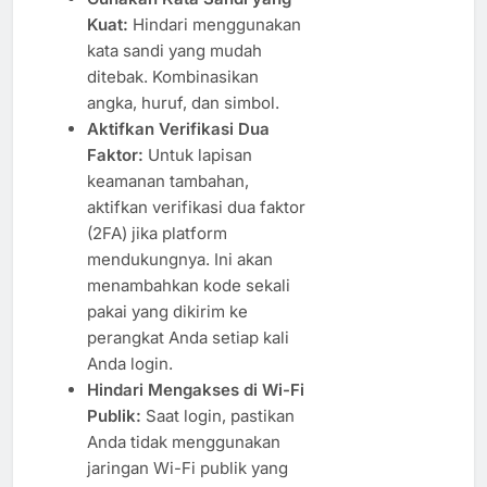
Kuat:
Hindari menggunakan
kata sandi yang mudah
ditebak. Kombinasikan
angka, huruf, dan simbol.
Aktifkan Verifikasi Dua
Faktor:
Untuk lapisan
keamanan tambahan,
aktifkan verifikasi dua faktor
(2FA) jika platform
mendukungnya. Ini akan
menambahkan kode sekali
pakai yang dikirim ke
perangkat Anda setiap kali
Anda login.
Hindari Mengakses di Wi-Fi
Publik:
Saat login, pastikan
Anda tidak menggunakan
jaringan Wi-Fi publik yang