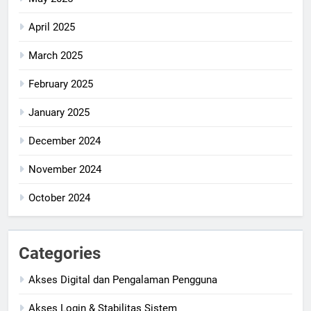
April 2025
March 2025
February 2025
January 2025
December 2024
November 2024
October 2024
Categories
Akses Digital dan Pengalaman Pengguna
Akses Login & Stabilitas Sistem