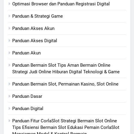
Optimasi Browser dan Panduan Registrasi Digital
Panduan & Strategi Game
Panduan Akses Akun
Panduan Akses Digital
Panduan Akun
Panduan Bermain Slot Tips Aman Bermain Online
Strategi Judi Online Hiburan Digital Teknologi & Game
Panduan Bermain Slot, Permainan Kasino, Slot Online
Panduan Dasar
Panduan Digital
Panduan Fitur CorlaSlot Strategi Bermain Slot Online
Tips Efisiensi Bermain Slot Edukasi Pemain CorlaSlot