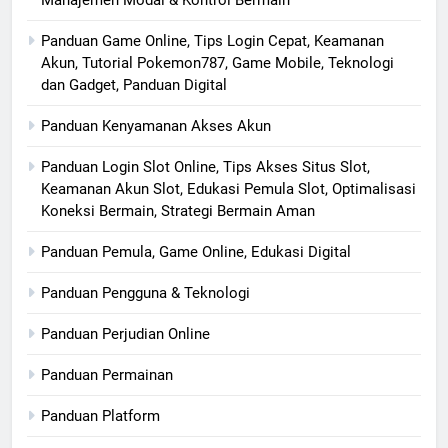
Manajemen Modal & Kontrol Bermain
Panduan Game Online, Tips Login Cepat, Keamanan
Akun, Tutorial Pokemon787, Game Mobile, Teknologi
dan Gadget, Panduan Digital
Panduan Kenyamanan Akses Akun
Panduan Login Slot Online, Tips Akses Situs Slot,
Keamanan Akun Slot, Edukasi Pemula Slot, Optimalisasi
Koneksi Bermain, Strategi Bermain Aman
Panduan Pemula, Game Online, Edukasi Digital
Panduan Pengguna & Teknologi
Panduan Perjudian Online
Panduan Permainan
Panduan Platform