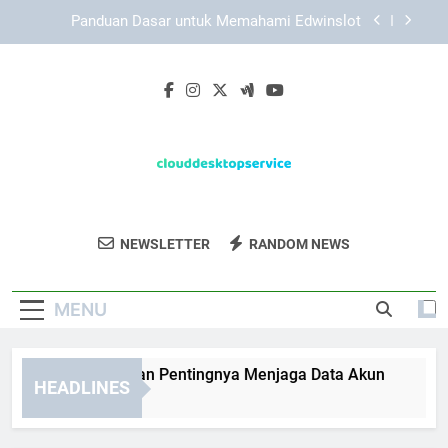
Skip
EDWINSLOT Login Cepat: Tips Akses Akun tanpa
to
Hambatan
content
Tips Memastikan Login Edwinslot Berjalan
Lancar dengan Akses yang Stabil dan Aman
TIARA4D Login dan Pentingnya Menjaga Data
Akun
Panduan Dasar untuk Memahami Edwinslot
EDWINSLOT Login Cepat: Tips Akses Akun tanpa
Hambatan
Cloud Desktop
Nikmati Akses Desktop Berbasis Awan Yang
Tips Memastikan Login Edwinslot Berjalan
NEWSLETTER
RANDOM NEWS
Service
Lancar dengan Akses yang Stabil dan Aman
Cepat Dan Aman Dari Cloud Desktop
Service.
MENU
IARA4D Login dan Pentingnya Menjaga Data Akun
Pandu
HEADLINES
Weeks Ago
1 Mont