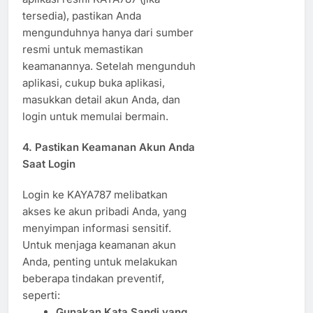
tersedia), pastikan Anda
mengunduhnya hanya dari sumber
resmi untuk memastikan
keamanannya. Setelah mengunduh
aplikasi, cukup buka aplikasi,
masukkan detail akun Anda, dan
login untuk memulai bermain.
4. Pastikan Keamanan Akun Anda
Saat Login
Login ke KAYA787 melibatkan
akses ke akun pribadi Anda, yang
menyimpan informasi sensitif.
Untuk menjaga keamanan akun
Anda, penting untuk melakukan
beberapa tindakan preventif,
seperti:
Gunakan Kata Sandi yang