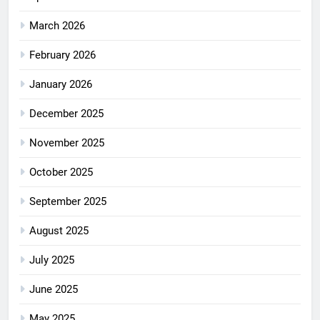
March 2026
February 2026
January 2026
December 2025
November 2025
October 2025
September 2025
August 2025
July 2025
June 2025
May 2025