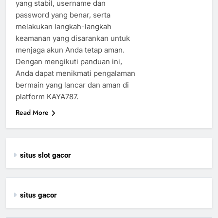
yang stabil, username dan
password yang benar, serta
melakukan langkah-langkah
keamanan yang disarankan untuk
menjaga akun Anda tetap aman.
Dengan mengikuti panduan ini,
Anda dapat menikmati pengalaman
bermain yang lancar dan aman di
platform KAYA787.
Read More
situs slot gacor
situs gacor