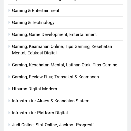
Gaming & Entertainment
Gaming & Technology
Gaming, Game Development, Entertainment
Gaming, Keamanan Online, Tips Gaming, Kesehatan
Mental, Edukasi Digital
Gaming, Kesehatan Mental, Latihan Otak, Tips Gaming
Gaming, Review Fitur, Transaksi & Keamanan
Hiburan Digital Modern
Infrastruktur Akses & Keandalan Sistem
Infrastruktur Platform Digital
Judi Online, Slot Online, Jackpot Progresif