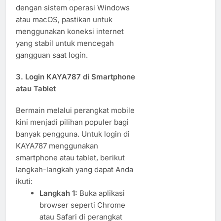
dengan sistem operasi Windows
atau macOS, pastikan untuk
menggunakan koneksi internet
yang stabil untuk mencegah
gangguan saat login.
3. Login KAYA787 di Smartphone
atau Tablet
Bermain melalui perangkat mobile
kini menjadi pilihan populer bagi
banyak pengguna. Untuk login di
KAYA787 menggunakan
smartphone atau tablet, berikut
langkah-langkah yang dapat Anda
ikuti:
Langkah 1:
Buka aplikasi
browser seperti Chrome
atau Safari di perangkat