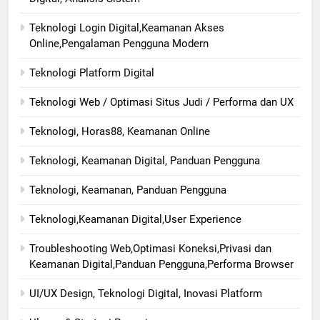
Teknologi Login Digital,Keamanan Akses
Online,Pengalaman Pengguna Modern
Teknologi Platform Digital
Teknologi Web / Optimasi Situs Judi / Performa dan UX
Teknologi, Horas88, Keamanan Online
Teknologi, Keamanan Digital, Panduan Pengguna
Teknologi, Keamanan, Panduan Pengguna
Teknologi,Keamanan Digital,User Experience
Troubleshooting Web,Optimasi Koneksi,Privasi dan
Keamanan Digital,Panduan Pengguna,Performa Browser
UI/UX Design, Teknologi Digital, Inovasi Platform