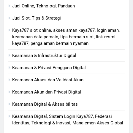
Judi Online, Teknologi, Panduan
Judi Slot, Tips & Strategi
Kaya787 slot online, akses aman kaya787, login aman,
keamanan data pemain, tips bermain slot, link resmi
kaya787, pengalaman bermain nyaman
Keamanan & Infrastruktur Digital
Keamanan & Privasi Pengguna Digital
Keamanan Akses dan Validasi Akun
Keamanan Akun dan Privasi Digital
Keamanan Digital & Aksesibilitas
Keamanan Digital, Sistem Login Kaya787, Federasi
Identitas, Teknologi & Inovasi, Manajemen Akses Global