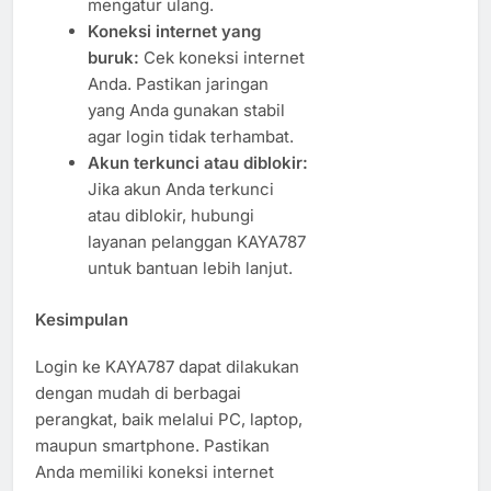
mengatur ulang.
Koneksi internet yang
buruk:
Cek koneksi internet
Anda. Pastikan jaringan
yang Anda gunakan stabil
agar login tidak terhambat.
Akun terkunci atau diblokir:
Jika akun Anda terkunci
atau diblokir, hubungi
layanan pelanggan KAYA787
untuk bantuan lebih lanjut.
Kesimpulan
Login ke KAYA787 dapat dilakukan
dengan mudah di berbagai
perangkat, baik melalui PC, laptop,
maupun smartphone. Pastikan
Anda memiliki koneksi internet