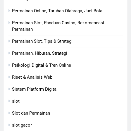
Permainan Online, Taruhan Olahraga, Judi Bola
Permainan Slot, Panduan Casino, Rekomendasi
Permainan
Permainan Slot, Tips & Strategi
Permainan, Hiburan, Strategi
Psikologi Digital & Tren Online
Riset & Analisis Web
Sistem Platform Digital
slot
Slot dan Permainan
slot gacor