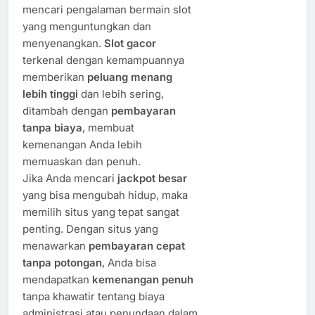
mencari pengalaman bermain slot
yang menguntungkan dan
menyenangkan.
Slot gacor
terkenal dengan kemampuannya
memberikan
peluang menang
lebih tinggi
dan lebih sering,
ditambah dengan
pembayaran
tanpa biaya
, membuat
kemenangan Anda lebih
memuaskan dan penuh.
Jika Anda mencari
jackpot besar
yang bisa mengubah hidup, maka
memilih situs yang tepat sangat
penting. Dengan situs yang
menawarkan
pembayaran cepat
tanpa potongan
, Anda bisa
mendapatkan
kemenangan penuh
tanpa khawatir tentang biaya
administrasi atau penundaan dalam