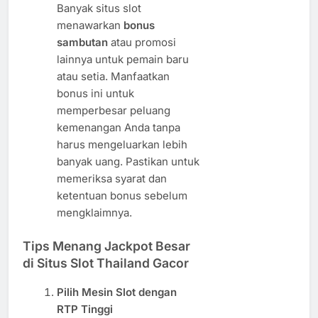
Banyak situs slot
menawarkan
bonus
sambutan
atau promosi
lainnya untuk pemain baru
atau setia. Manfaatkan
bonus ini untuk
memperbesar peluang
kemenangan Anda tanpa
harus mengeluarkan lebih
banyak uang. Pastikan untuk
memeriksa syarat dan
ketentuan bonus sebelum
mengklaimnya.
Tips Menang Jackpot Besar
di Situs Slot Thailand Gacor
Pilih Mesin Slot dengan
RTP Tinggi