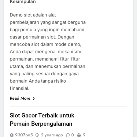
Kesimpulan
Demo slot adalah alat
pembelajaran yang sangat berguna
bagi pemula yang ingin memahami
dasar permainan slot. Dengan
mencoba slot dalam mode demo,
Anda dapat mengenal mekanisme
permainan, memahami fitur-fitur
utama, dan menemukan permainan
yang paling sesuai dengan gaya
bermain Anda tanpa risiko
finansial.
Read More
Slot Gacor Terbaik untuk
Pemain Berpengalaman
9307be5
2 years ago
0
9