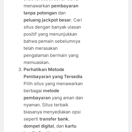
menawarkan
pembayaran
tanpa potongan
dan
peluang jackpot besar
. Cari
situs dengan banyak ulasan
positif yang menunjukkan
bahwa pemain sebelumnya
telah merasakan
pengalaman bermain yang
memuaskan.
Perhatikan Metode
Pembayaran yang Tersedia
Pilih situs yang menawarkan
berbagai
metode
pembayaran
yang aman dan
nyaman. Situs terbaik
biasanya menyediakan opsi
seperti
transfer bank
,
dompet digital
, dan
kartu