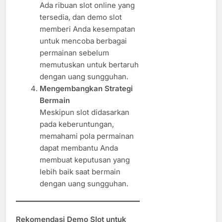
Ada ribuan slot online yang
tersedia, dan demo slot
memberi Anda kesempatan
untuk mencoba berbagai
permainan sebelum
memutuskan untuk bertaruh
dengan uang sungguhan.
Mengembangkan Strategi
Bermain
Meskipun slot didasarkan
pada keberuntungan,
memahami pola permainan
dapat membantu Anda
membuat keputusan yang
lebih baik saat bermain
dengan uang sungguhan.
Rekomendasi Demo Slot untuk