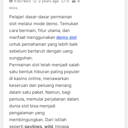
9307be5
2 years ago
0
6
mins
Pelajari dasar-dasar permainan
slot melalui mode demo. Temukan
cara bermain, fitur utama, dan
manfaat menggunakan
demo slot
untuk pemahaman yang lebih baik
sebelum bertaruh dengan uang
sungguhan.
Permainan slot telah menjadi salah
satu bentuk hiburan paling populer
di kasino online, menawarkan
keseruan dan peluang menang
dalam satu paket. Namun, bagi
pemula, memulai perjalanan dalam
dunia slot bisa menjadi
pengalaman yang
membingungkan. Dari istilah
seperti
paylines
,
wild
, hingga