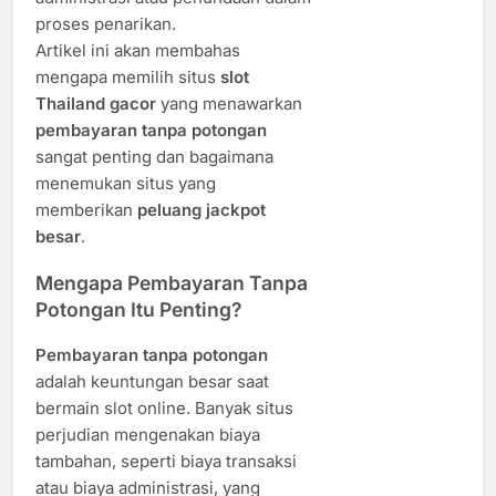
proses penarikan.
Artikel ini akan membahas
mengapa memilih situs
slot
Thailand gacor
yang menawarkan
pembayaran tanpa potongan
sangat penting dan bagaimana
menemukan situs yang
memberikan
peluang jackpot
besar
.
Mengapa Pembayaran Tanpa
Potongan Itu Penting?
Pembayaran tanpa potongan
adalah keuntungan besar saat
bermain slot online. Banyak situs
perjudian mengenakan biaya
tambahan, seperti biaya transaksi
atau biaya administrasi, yang