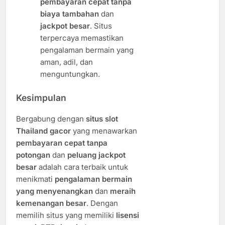
pembayaran cepat tanpa
biaya tambahan
dan
jackpot besar
. Situs
terpercaya memastikan
pengalaman bermain yang
aman, adil, dan
menguntungkan.
Kesimpulan
Bergabung dengan
situs slot
Thailand gacor
yang menawarkan
pembayaran cepat tanpa
potongan
dan
peluang jackpot
besar
adalah cara terbaik untuk
menikmati
pengalaman bermain
yang menyenangkan
dan
meraih
kemenangan besar
. Dengan
memilih situs yang memiliki
lisensi