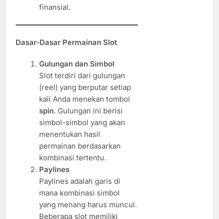
finansial.
Dasar-Dasar Permainan Slot
Gulungan dan Simbol
Slot terdiri dari gulungan
(reel) yang berputar setiap
kali Anda menekan tombol
spin
. Gulungan ini berisi
simbol-simbol yang akan
menentukan hasil
permainan berdasarkan
kombinasi tertentu.
Paylines
Paylines adalah garis di
mana kombinasi simbol
yang menang harus muncul.
Beberapa slot memiliki