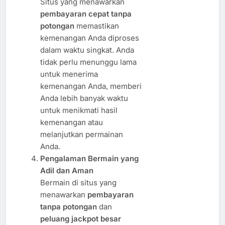
Situs yang menawarkan
pembayaran cepat tanpa
potongan
memastikan
kemenangan Anda diproses
dalam waktu singkat. Anda
tidak perlu menunggu lama
untuk menerima
kemenangan Anda, memberi
Anda lebih banyak waktu
untuk menikmati hasil
kemenangan atau
melanjutkan permainan
Anda.
Pengalaman Bermain yang
Adil dan Aman
Bermain di situs yang
menawarkan
pembayaran
tanpa potongan
dan
peluang jackpot besar