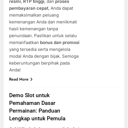
resmi
,
RTP tinggi
, dan
proses
pembayaran cepat
, Anda dapat
memaksimalkan peluang
kemenangan Anda dan menikmati
hasil kemenangan tanpa
penundaan. Pastikan untuk selalu
memanfaatkan
bonus dan promosi
yang tersedia serta mengelola
modal Anda dengan bijak. Semoga
keberuntungan berpihak pada
Anda!
Read More
Demo Slot untuk
Pemahaman Dasar
Permainan: Panduan
Lengkap untuk Pemula