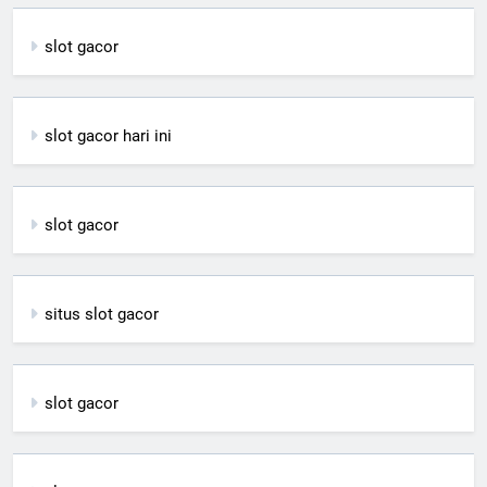
slot gacor
slot gacor hari ini
slot gacor
situs slot gacor
slot gacor