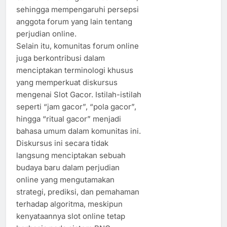
sehingga mempengaruhi persepsi
anggota forum yang lain tentang
perjudian online.
Selain itu, komunitas forum online
juga berkontribusi dalam
menciptakan terminologi khusus
yang memperkuat diskursus
mengenai Slot Gacor. Istilah-istilah
seperti “jam gacor”, “pola gacor”,
hingga “ritual gacor” menjadi
bahasa umum dalam komunitas ini.
Diskursus ini secara tidak
langsung menciptakan sebuah
budaya baru dalam perjudian
online yang mengutamakan
strategi, prediksi, dan pemahaman
terhadap algoritma, meskipun
kenyataannya slot online tetap