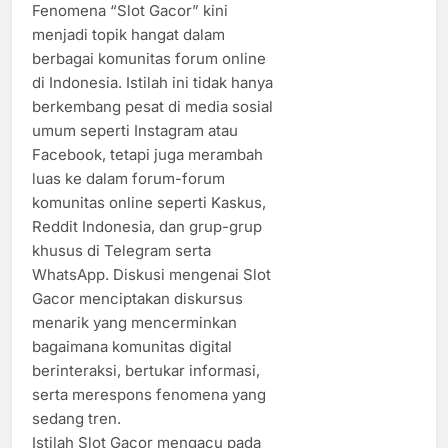
Fenomena “Slot Gacor” kini
menjadi topik hangat dalam
berbagai komunitas forum online
di Indonesia. Istilah ini tidak hanya
berkembang pesat di media sosial
umum seperti Instagram atau
Facebook, tetapi juga merambah
luas ke dalam forum-forum
komunitas online seperti Kaskus,
Reddit Indonesia, dan grup-grup
khusus di Telegram serta
WhatsApp. Diskusi mengenai Slot
Gacor menciptakan diskursus
menarik yang mencerminkan
bagaimana komunitas digital
berinteraksi, bertukar informasi,
serta merespons fenomena yang
sedang tren.
Istilah Slot Gacor mengacu pada