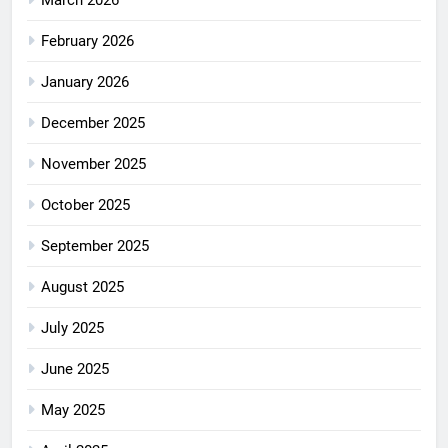
March 2026
February 2026
January 2026
December 2025
November 2025
October 2025
September 2025
August 2025
July 2025
June 2025
May 2025