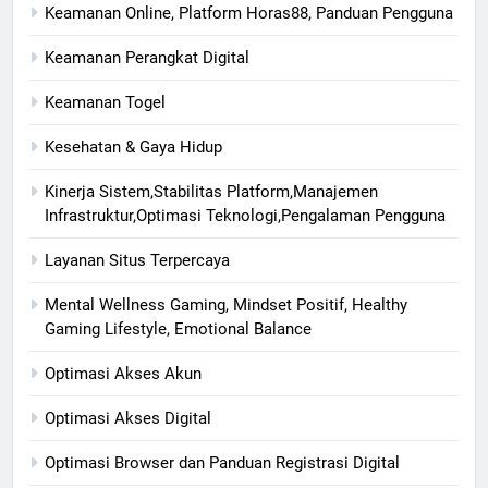
Keamanan Online, Platform Horas88, Panduan Pengguna
Keamanan Perangkat Digital
Keamanan Togel
Kesehatan & Gaya Hidup
Kinerja Sistem,Stabilitas Platform,Manajemen
Infrastruktur,Optimasi Teknologi,Pengalaman Pengguna
Layanan Situs Terpercaya
Mental Wellness Gaming, Mindset Positif, Healthy
Gaming Lifestyle, Emotional Balance
Optimasi Akses Akun
Optimasi Akses Digital
Optimasi Browser dan Panduan Registrasi Digital