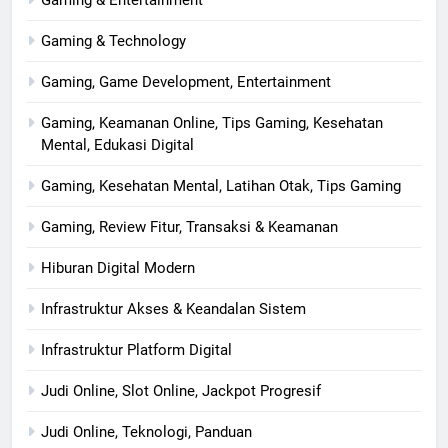
Gaming & Entertainment
Gaming & Technology
Gaming, Game Development, Entertainment
Gaming, Keamanan Online, Tips Gaming, Kesehatan
Mental, Edukasi Digital
Gaming, Kesehatan Mental, Latihan Otak, Tips Gaming
Gaming, Review Fitur, Transaksi & Keamanan
Hiburan Digital Modern
Infrastruktur Akses & Keandalan Sistem
Infrastruktur Platform Digital
Judi Online, Slot Online, Jackpot Progresif
Judi Online, Teknologi, Panduan