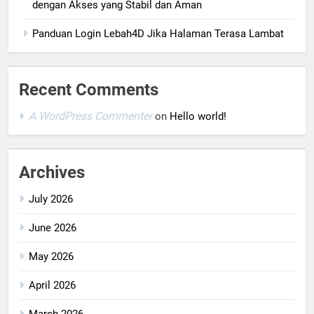
dengan Akses yang Stabil dan Aman
Panduan Login Lebah4D Jika Halaman Terasa Lambat
Recent Comments
A WordPress Commenter
on
Hello world!
Archives
July 2026
June 2026
May 2026
April 2026