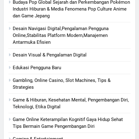
Budaya Pop Global Sejarah dan Perkembangan Pokémon
Industri Hiburan & Media Fenomena Pop Culture Anime
dan Game Jepang
Desain Navigasi Digital,Pengalaman Pengguna
Online,Stabilitas Platform Modern,Manajemen
Antarmuka Efisien
Desain Visual & Pengalaman Digital
Edukasi Pengguna Baru
Gambling, Online Casino, Slot Machines, Tips &
Strategies
Game & Hiburan, Kesehatan Mental, Pengembangan Diri,
Teknologi, Etika Digital
Game Online Keterampilan Kognitif Gaya Hidup Sehat
Tips Bermain Game Pengembangan Diri