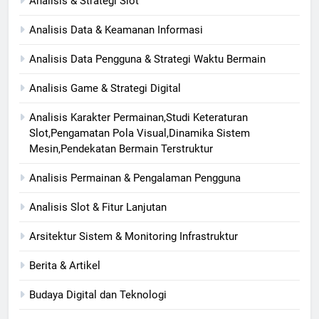
Analisis & Strategi Slot
Analisis Data & Keamanan Informasi
Analisis Data Pengguna & Strategi Waktu Bermain
Analisis Game & Strategi Digital
Analisis Karakter Permainan,Studi Keteraturan
Slot,Pengamatan Pola Visual,Dinamika Sistem
Mesin,Pendekatan Bermain Terstruktur
Analisis Permainan & Pengalaman Pengguna
Analisis Slot & Fitur Lanjutan
Arsitektur Sistem & Monitoring Infrastruktur
Berita & Artikel
Budaya Digital dan Teknologi