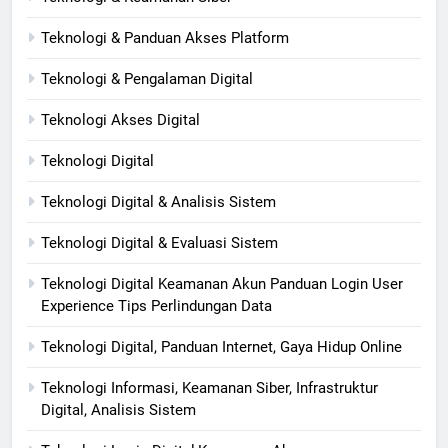
Teknologi & Panduan Akses Platform
Teknologi & Pengalaman Digital
Teknologi Akses Digital
Teknologi Digital
Teknologi Digital & Analisis Sistem
Teknologi Digital & Evaluasi Sistem
Teknologi Digital Keamanan Akun Panduan Login User
Experience Tips Perlindungan Data
Teknologi Digital, Panduan Internet, Gaya Hidup Online
Teknologi Informasi, Keamanan Siber, Infrastruktur
Digital, Analisis Sistem