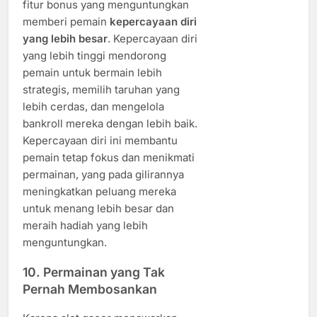
fitur bonus yang menguntungkan
memberi pemain
kepercayaan diri
yang lebih besar
. Kepercayaan diri
yang lebih tinggi mendorong
pemain untuk bermain lebih
strategis, memilih taruhan yang
lebih cerdas, dan mengelola
bankroll mereka dengan lebih baik.
Kepercayaan diri ini membantu
pemain tetap fokus dan menikmati
permainan, yang pada gilirannya
meningkatkan peluang mereka
untuk menang lebih besar dan
meraih hadiah yang lebih
menguntungkan.
10.
Permainan yang Tak
Pernah Membosankan