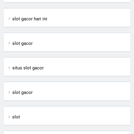
slot gacor hari ini
slot gacor
situs slot gacor
slot gacor
slot