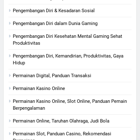
Pengembangan Diri & Kesadaran Sosial
Pengembangan Diri dalam Dunia Gaming
Pengembangan Diri Kesehatan Mental Gaming Sehat
Produktivitas
Pengembangan Diri, Kemandirian, Produktivitas, Gaya
Hidup
Permainan Digital, Panduan Transaksi
Permainan Kasino Online
Permainan Kasino Online, Slot Online, Panduan Pemain
Berpengalaman
Permainan Online, Taruhan Olahraga, Judi Bola
Permainan Slot, Panduan Casino, Rekomendasi