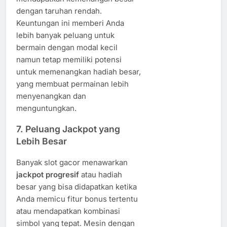
dengan taruhan rendah.
Keuntungan ini memberi Anda
lebih banyak peluang untuk
bermain dengan modal kecil
namun tetap memiliki potensi
untuk memenangkan hadiah besar,
yang membuat permainan lebih
menyenangkan dan
menguntungkan.
7.
Peluang Jackpot yang
Lebih Besar
Banyak slot gacor menawarkan
jackpot progresif
atau hadiah
besar yang bisa didapatkan ketika
Anda memicu fitur bonus tertentu
atau mendapatkan kombinasi
simbol yang tepat. Mesin dengan