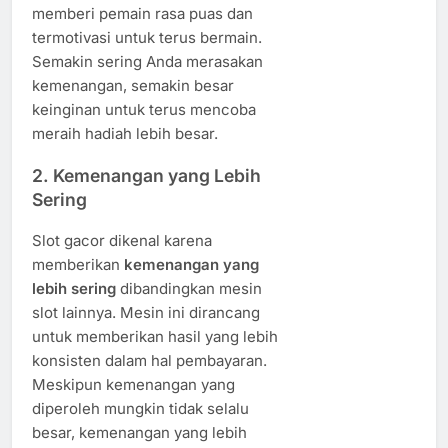
memberi pemain rasa puas dan
termotivasi untuk terus bermain.
Semakin sering Anda merasakan
kemenangan, semakin besar
keinginan untuk terus mencoba
meraih hadiah lebih besar.
2.
Kemenangan yang Lebih
Sering
Slot gacor dikenal karena
memberikan
kemenangan yang
lebih sering
dibandingkan mesin
slot lainnya. Mesin ini dirancang
untuk memberikan hasil yang lebih
konsisten dalam hal pembayaran.
Meskipun kemenangan yang
diperoleh mungkin tidak selalu
besar, kemenangan yang lebih