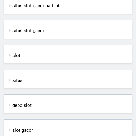
situs slot gacor hari ini
situs slot gacor
slot
situs
depo slot
slot gacor