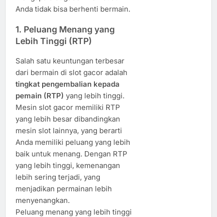
Anda tidak bisa berhenti bermain.
1.
Peluang Menang yang
Lebih Tinggi (RTP)
Salah satu keuntungan terbesar
dari bermain di slot gacor adalah
tingkat pengembalian kepada
pemain (RTP)
yang lebih tinggi.
Mesin slot gacor memiliki RTP
yang lebih besar dibandingkan
mesin slot lainnya, yang berarti
Anda memiliki peluang yang lebih
baik untuk menang. Dengan RTP
yang lebih tinggi, kemenangan
lebih sering terjadi, yang
menjadikan permainan lebih
menyenangkan.
Peluang menang yang lebih tinggi