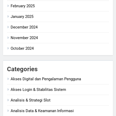
February 2025
January 2025
December 2024
November 2024
October 2024
Categories
Akses Digital dan Pengalaman Pengguna
Akses Login & Stabilitas Sistem
Analisis & Strategi Slot
Analisis Data & Keamanan Informasi