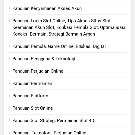
Panduan Kenyamanan Akses Akun
Panduan Login Slot Online, Tips Akses Situs Slot,
Keamanan Akun Slot, Edukasi Pemula Slot, Optimalisasi
Koneksi Bermain, Strategi Bermain Aman
Panduan Pemula, Game Online, Edukasi Digital
Panduan Pengguna & Teknologi
Panduan Perjudian Online
Panduan Permainan
Panduan Platform
Panduan Slot Online
Panduan Slot Strategi Permainan Slot 4D
Panduan, Teknologi, Perjudian Online