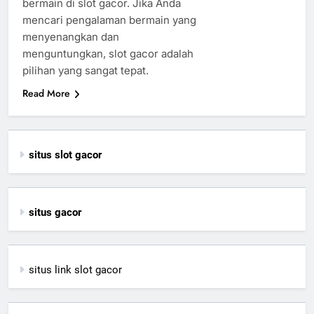
bermain di slot gacor. Jika Anda
mencari pengalaman bermain yang
menyenangkan dan
menguntungkan, slot gacor adalah
pilihan yang sangat tepat.
Read More
situs slot gacor
situs gacor
situs link slot gacor