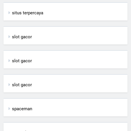
situs terpercaya
slot gacor
slot gacor
slot gacor
spaceman