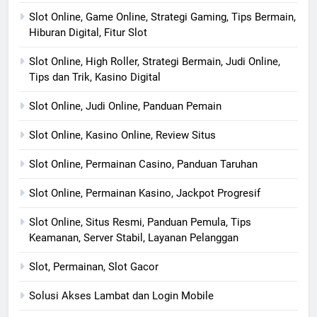
Slot Online, Game Online, Strategi Gaming, Tips Bermain,
Hiburan Digital, Fitur Slot
Slot Online, High Roller, Strategi Bermain, Judi Online,
Tips dan Trik, Kasino Digital
Slot Online, Judi Online, Panduan Pemain
Slot Online, Kasino Online, Review Situs
Slot Online, Permainan Casino, Panduan Taruhan
Slot Online, Permainan Kasino, Jackpot Progresif
Slot Online, Situs Resmi, Panduan Pemula, Tips
Keamanan, Server Stabil, Layanan Pelanggan
Slot, Permainan, Slot Gacor
Solusi Akses Lambat dan Login Mobile