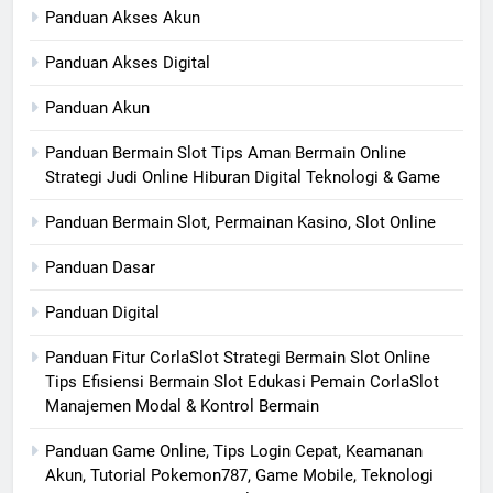
Panduan Akses Akun
Panduan Akses Digital
Panduan Akun
Panduan Bermain Slot Tips Aman Bermain Online
Strategi Judi Online Hiburan Digital Teknologi & Game
Panduan Bermain Slot, Permainan Kasino, Slot Online
Panduan Dasar
Panduan Digital
Panduan Fitur CorlaSlot Strategi Bermain Slot Online
Tips Efisiensi Bermain Slot Edukasi Pemain CorlaSlot
Manajemen Modal & Kontrol Bermain
Panduan Game Online, Tips Login Cepat, Keamanan
Akun, Tutorial Pokemon787, Game Mobile, Teknologi