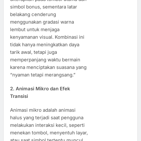
simbol bonus, sementara latar
belakang cenderung
menggunakan gradasi warna
lembut untuk menjaga
kenyamanan visual. Kombinasi ini
tidak hanya meningkatkan daya
tarik awal, tetapi juga
memperpanjang waktu bermain
karena menciptakan suasana yang
“nyaman tetapi merangsang.”
2.
Animasi Mikro dan Efek
Transisi
Animasi mikro adalah animasi
halus yang terjadi saat pengguna
melakukan interaksi kecil, seperti
menekan tombol, menyentuh layar,
atau saat simbol tertentu muncul.