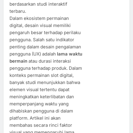
berdasarkan studi interaktif
terbaru.
Dalam ekosistem permainan
digital, desain visual memiliki
pengaruh besar terhadap perilaku
pengguna. Salah satu indikator
penting dalam desain pengalaman
pengguna (UX) adalah
lama waktu
bermain
atau durasi interaksi
pengguna terhadap produk. Dalam
konteks permainan slot digital,
banyak studi menunjukkan bahwa
elemen visual tertentu dapat
meningkatkan keterlibatan dan
memperpanjang waktu yang
dihabiskan pengguna di dalam
platform. Artikel ini akan
membahas secara rinci faktor
visual yang memengaruhi lama