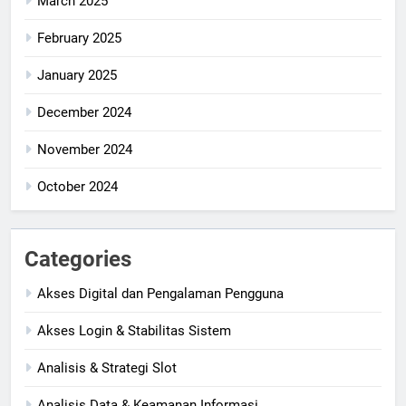
March 2025
February 2025
January 2025
December 2024
November 2024
October 2024
Categories
Akses Digital dan Pengalaman Pengguna
Akses Login & Stabilitas Sistem
Analisis & Strategi Slot
Analisis Data & Keamanan Informasi