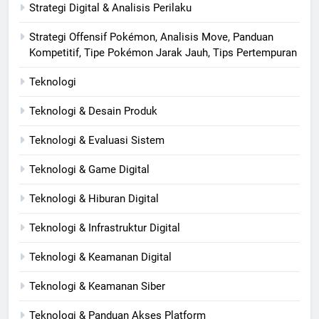
Strategi Digital & Analisis Perilaku
Strategi Offensif Pokémon, Analisis Move, Panduan
Kompetitif, Tipe Pokémon Jarak Jauh, Tips Pertempuran
Teknologi
Teknologi & Desain Produk
Teknologi & Evaluasi Sistem
Teknologi & Game Digital
Teknologi & Hiburan Digital
Teknologi & Infrastruktur Digital
Teknologi & Keamanan Digital
Teknologi & Keamanan Siber
Teknologi & Panduan Akses Platform