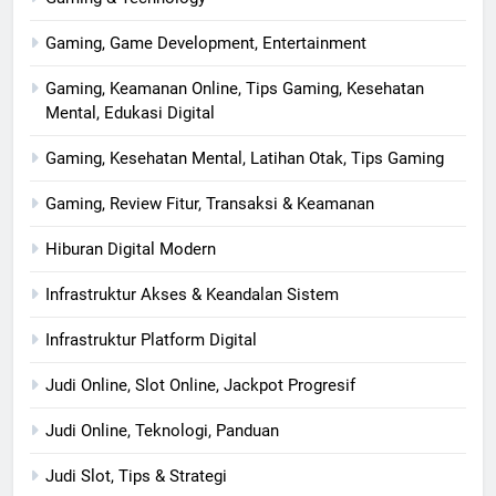
Gaming, Game Development, Entertainment
Gaming, Keamanan Online, Tips Gaming, Kesehatan
Mental, Edukasi Digital
Gaming, Kesehatan Mental, Latihan Otak, Tips Gaming
Gaming, Review Fitur, Transaksi & Keamanan
Hiburan Digital Modern
Infrastruktur Akses & Keandalan Sistem
Infrastruktur Platform Digital
Judi Online, Slot Online, Jackpot Progresif
Judi Online, Teknologi, Panduan
Judi Slot, Tips & Strategi