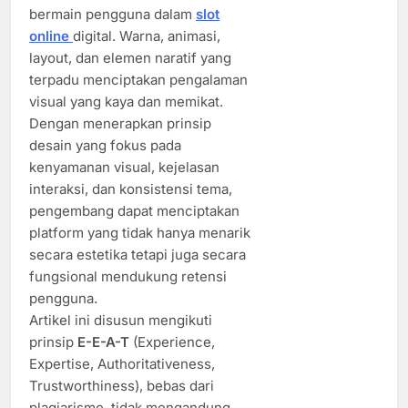
bermain pengguna dalam
slot
online
digital. Warna, animasi,
layout, dan elemen naratif yang
terpadu menciptakan pengalaman
visual yang kaya dan memikat.
Dengan menerapkan prinsip
desain yang fokus pada
kenyamanan visual, kejelasan
interaksi, dan konsistensi tema,
pengembang dapat menciptakan
platform yang tidak hanya menarik
secara estetika tetapi juga secara
fungsional mendukung retensi
pengguna.
Artikel ini disusun mengikuti
prinsip
E-E-A-T
(Experience,
Expertise, Authoritativeness,
Trustworthiness), bebas dari
plagiarisme, tidak mengandung