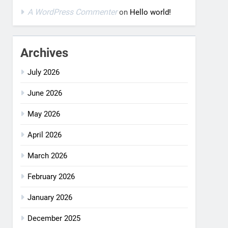
A WordPress Commenter
on
Hello world!
Archives
July 2026
June 2026
May 2026
April 2026
March 2026
February 2026
January 2026
December 2025