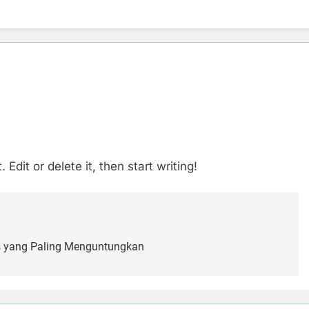
Edit or delete it, then start writing!
is yang Paling Menguntungkan