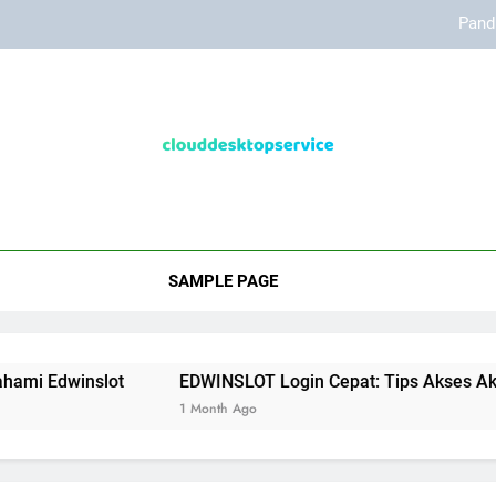
Pand
EDWINSLOT Login Cep
Tips Memastikan Login Edwinslot Berjalan Lanc
TIARA4D Log
ud Desktop Service
Pand
kses Desktop Berbasis Awan Yang Cepat Dan Aman Dari Cloud D
EDWINSLOT Login Cep
SAMPLE PAGE
Tips Memastikan Login Edwinslot Berjalan Lanc
slot
EDWINSLOT Login Cepat: Tips Akses Akun tanpa 
1 Month Ago