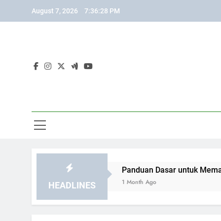
Skip
August 7, 2026
7:36:29 PM
to
content
Clo
Nikmati A
njaga Data Akun
Panduan Dasar untuk Memahami Edwin
1 Month Ago
HEADLINES