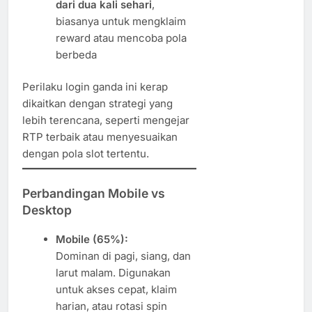
dari dua kali sehari
,
biasanya untuk mengklaim
reward atau mencoba pola
berbeda
Perilaku login ganda ini kerap
dikaitkan dengan strategi yang
lebih terencana, seperti mengejar
RTP terbaik atau menyesuaikan
dengan pola slot tertentu.
Perbandingan Mobile vs
Desktop
Mobile (65%):
Dominan di pagi, siang, dan
larut malam. Digunakan
untuk akses cepat, klaim
harian, atau rotasi spin