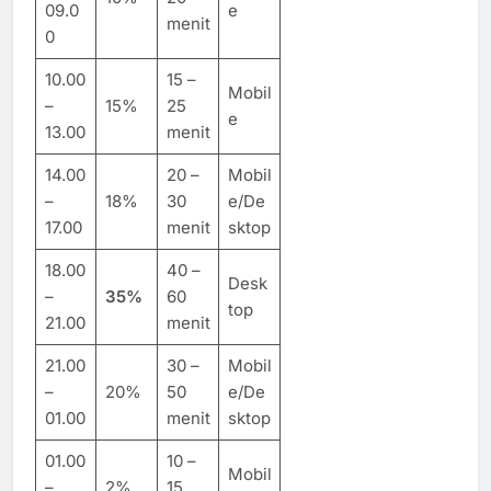
09.0
e
menit
0
10.00
15 –
Mobil
–
15%
25
e
13.00
menit
14.00
20 –
Mobil
–
18%
30
e/De
17.00
menit
sktop
18.00
40 –
Desk
–
35%
60
top
21.00
menit
21.00
30 –
Mobil
–
20%
50
e/De
01.00
menit
sktop
01.00
10 –
Mobil
–
2%
15