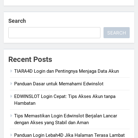
Search
SEARCH
Recent Posts
TIARA4D Login dan Pentingnya Menjaga Data Akun
Panduan Dasar untuk Memahami Edwinslot
EDWINSLOT Login Cepat: Tips Akses Akun tanpa
Hambatan
Tips Memastikan Login Edwinslot Berjalan Lancar
dengan Akses yang Stabil dan Aman
Panduan Login Lebah4D Jika Halaman Terasa Lambat