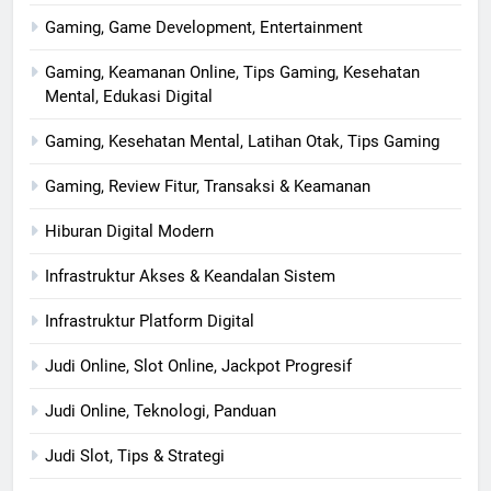
Gaming, Game Development, Entertainment
Gaming, Keamanan Online, Tips Gaming, Kesehatan
Mental, Edukasi Digital
Gaming, Kesehatan Mental, Latihan Otak, Tips Gaming
Gaming, Review Fitur, Transaksi & Keamanan
Hiburan Digital Modern
Infrastruktur Akses & Keandalan Sistem
Infrastruktur Platform Digital
Judi Online, Slot Online, Jackpot Progresif
Judi Online, Teknologi, Panduan
Judi Slot, Tips & Strategi