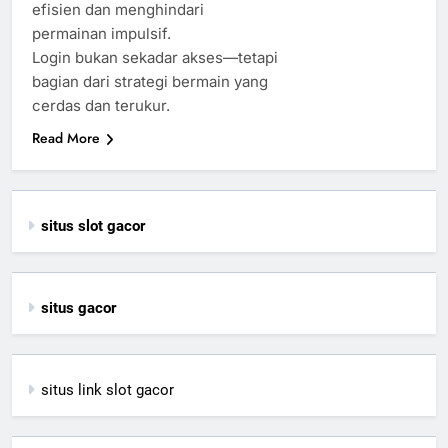
efisien dan menghindari
permainan impulsif.
Login bukan sekadar akses—tetapi
bagian dari strategi bermain yang
cerdas dan terukur.
Read More
situs slot gacor
situs gacor
situs link slot gacor