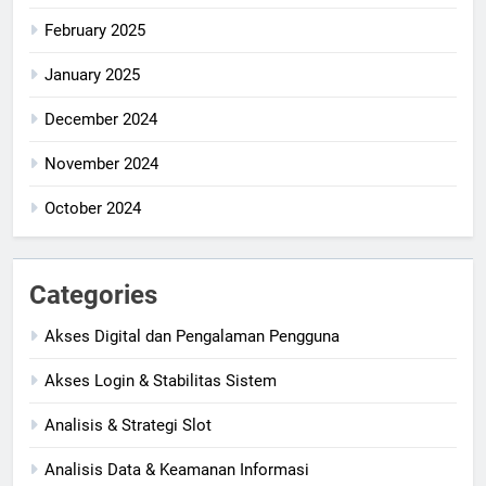
February 2025
January 2025
December 2024
November 2024
October 2024
Categories
Akses Digital dan Pengalaman Pengguna
Akses Login & Stabilitas Sistem
Analisis & Strategi Slot
Analisis Data & Keamanan Informasi