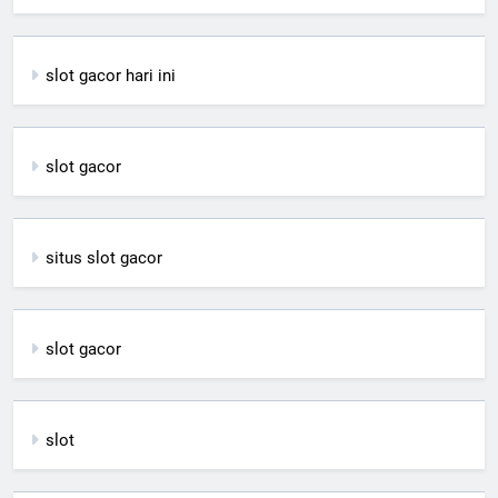
slot gacor hari ini
slot gacor
situs slot gacor
slot gacor
slot