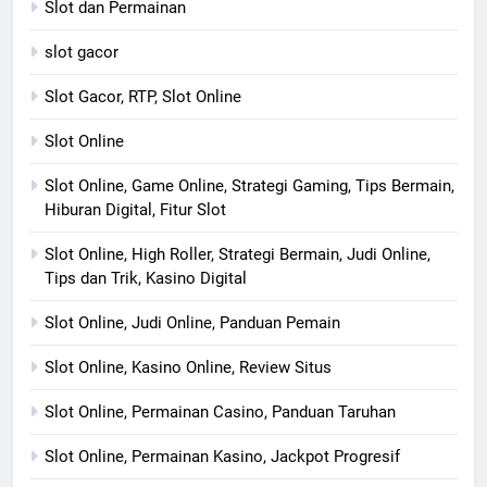
Slot dan Permainan
slot gacor
Slot Gacor, RTP, Slot Online
Slot Online
Slot Online, Game Online, Strategi Gaming, Tips Bermain,
Hiburan Digital, Fitur Slot
Slot Online, High Roller, Strategi Bermain, Judi Online,
Tips dan Trik, Kasino Digital
Slot Online, Judi Online, Panduan Pemain
Slot Online, Kasino Online, Review Situs
Slot Online, Permainan Casino, Panduan Taruhan
Slot Online, Permainan Kasino, Jackpot Progresif