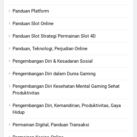
Panduan Platform
Panduan Slot Online
Panduan Slot Strategi Permainan Slot 4D
Panduan, Teknologi, Perjudian Online
Pengembangan Diri & Kesadaran Sosial
Pengembangan Diri dalam Dunia Gaming
Pengembangan Diri Kesehatan Mental Gaming Sehat
Produktivitas
Pengembangan Diri, Kemandirian, Produktivitas, Gaya
Hidup
Permainan Digital, Panduan Transaksi