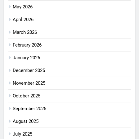
May 2026
April 2026
March 2026
February 2026
January 2026
December 2025
November 2025
October 2025
September 2025
August 2025
July 2025