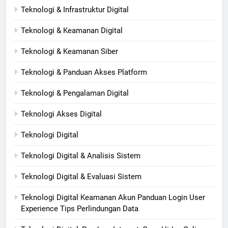
Teknologi & Infrastruktur Digital
Teknologi & Keamanan Digital
Teknologi & Keamanan Siber
Teknologi & Panduan Akses Platform
Teknologi & Pengalaman Digital
Teknologi Akses Digital
Teknologi Digital
Teknologi Digital & Analisis Sistem
Teknologi Digital & Evaluasi Sistem
Teknologi Digital Keamanan Akun Panduan Login User
Experience Tips Perlindungan Data