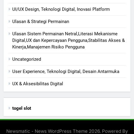
UI/UX Design, Teknologi Digital, Inovasi Platform
Ulasan & Strategi Permainan
Ulasan Sistem Permainan Netral,Literasi Mekanisme
Digital,UX dan Kepercayaan Pengguna,Stabilitas Akses &
Kinerja,Manajemen Risiko Pengguna
Uncategorized
User Experience, Teknologi Digital, Desain Antarmuka
UX & Aksesibilitas Digital
togel slot
Newsmatic - News WordPress Theme 2026. Powered By