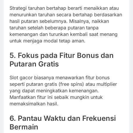
Strategi taruhan bertahap berarti menaikkan atau
menurunkan taruhan secara bertahap berdasarkan
hasil putaran sebelumnya. Misalnya, naikkan
taruhan setelah beberapa putaran tanpa
kemenangan dan turunkan kembali saat menang
untuk menjaga modal tetap aman.
5. Fokus pada Fitur Bonus dan
Putaran Gratis
Slot gacor biasanya menawarkan fitur bonus
seperti putaran gratis (free spins) atau multiplier
yang dapat meningkatkan kemenangan.
Manfaatkan fitur ini sebaik mungkin untuk
memaksimalkan hasil.
6. Pantau Waktu dan Frekuensi
Bermain