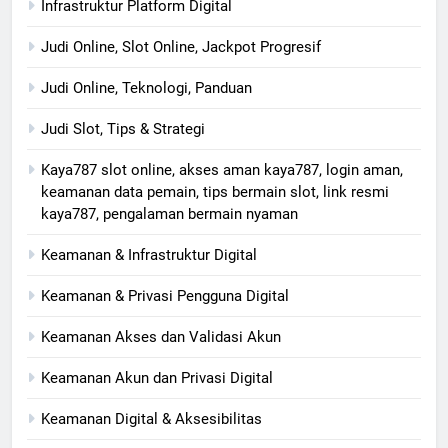
Infrastruktur Platform Digital
Judi Online, Slot Online, Jackpot Progresif
Judi Online, Teknologi, Panduan
Judi Slot, Tips & Strategi
Kaya787 slot online, akses aman kaya787, login aman,
keamanan data pemain, tips bermain slot, link resmi
kaya787, pengalaman bermain nyaman
Keamanan & Infrastruktur Digital
Keamanan & Privasi Pengguna Digital
Keamanan Akses dan Validasi Akun
Keamanan Akun dan Privasi Digital
Keamanan Digital & Aksesibilitas