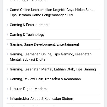
Teknologi, Etika Digital
Game Online Keterampilan Kognitif Gaya Hidup Sehat
Tips Bermain Game Pengembangan Diri
Gaming & Entertainment
Gaming & Technology
Gaming, Game Development, Entertainment
Gaming, Keamanan Online, Tips Gaming, Kesehatan
Mental, Edukasi Digital
Gaming, Kesehatan Mental, Latihan Otak, Tips Gaming
Gaming, Review Fitur, Transaksi & Keamanan
Hiburan Digital Modern
Infrastruktur Akses & Keandalan Sistem