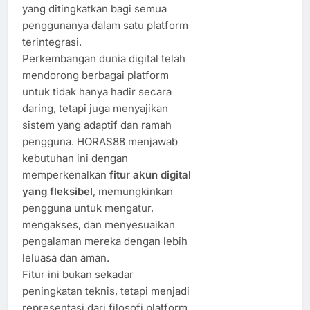
yang ditingkatkan bagi semua
penggunanya dalam satu platform
terintegrasi.
Perkembangan dunia digital telah
mendorong berbagai platform
untuk tidak hanya hadir secara
daring, tetapi juga menyajikan
sistem yang adaptif dan ramah
pengguna. HORAS88 menjawab
kebutuhan ini dengan
memperkenalkan
fitur akun digital
yang fleksibel
, memungkinkan
pengguna untuk mengatur,
mengakses, dan menyesuaikan
pengalaman mereka dengan lebih
leluasa dan aman.
Fitur ini bukan sekadar
peningkatan teknis, tetapi menjadi
representasi dari filosofi platform