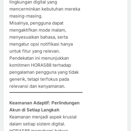
lingkungan digital yang
mencerminkan kebutuhan mereka
masing-masing.
Misalnya, pengguna dapat
mengaktifkan mode malam,
menyesuaikan bahasa, serta
mengatur opsi notifikasi hanya
untuk fitur yang relevan.
Pendekatan ini menunjukkan
komitmen HORAS88 terhadap
pengalaman pengguna yang tidak
generik, tetapi terfokus pada
relevansi dan kenyamanan.
Keamanan Adaptif: Perlindungan
Akun di Setiap Langkah
Keamanan menjadi aspek krusial
dalam setiap sistem digital.
HORAS88 memahami bahwa