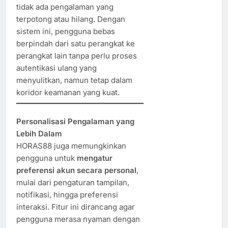
tidak ada pengalaman yang
terpotong atau hilang. Dengan
sistem ini, pengguna bebas
berpindah dari satu perangkat ke
perangkat lain tanpa perlu proses
autentikasi ulang yang
menyulitkan, namun tetap dalam
koridor keamanan yang kuat.
Personalisasi Pengalaman yang
Lebih Dalam
HORAS88 juga memungkinkan
pengguna untuk
mengatur
preferensi akun secara personal
,
mulai dari pengaturan tampilan,
notifikasi, hingga preferensi
interaksi. Fitur ini dirancang agar
pengguna merasa nyaman dengan