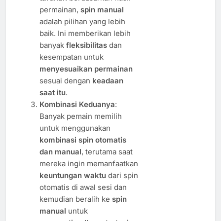
permainan,
spin manual
adalah pilihan yang lebih
baik. Ini memberikan lebih
banyak
fleksibilitas
dan
kesempatan untuk
menyesuaikan permainan
sesuai dengan
keadaan
saat itu
.
Kombinasi Keduanya
:
Banyak pemain memilih
untuk menggunakan
kombinasi spin otomatis
dan manual
, terutama saat
mereka ingin memanfaatkan
keuntungan waktu
dari spin
otomatis di awal sesi dan
kemudian beralih ke
spin
manual
untuk