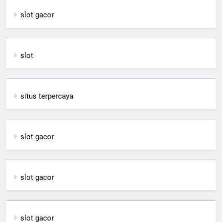
slot gacor
slot
situs terpercaya
slot gacor
slot gacor
slot gacor