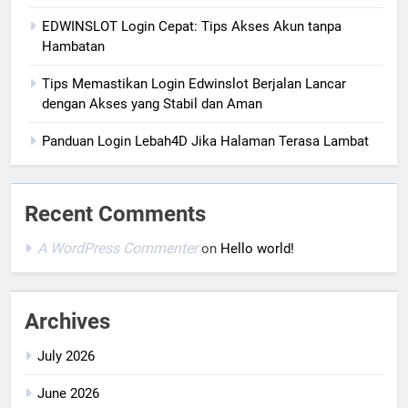
EDWINSLOT Login Cepat: Tips Akses Akun tanpa
Hambatan
Tips Memastikan Login Edwinslot Berjalan Lancar
dengan Akses yang Stabil dan Aman
Panduan Login Lebah4D Jika Halaman Terasa Lambat
Recent Comments
A WordPress Commenter
on
Hello world!
Archives
July 2026
June 2026