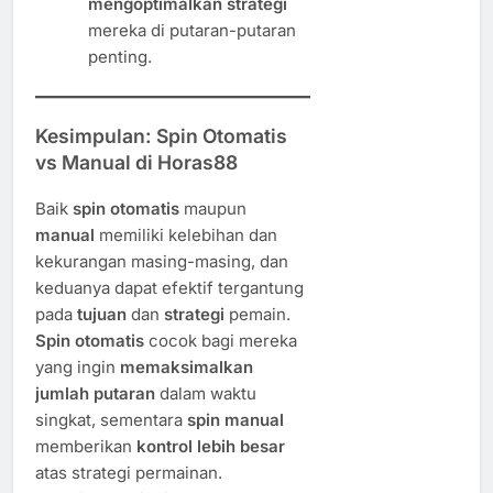
mengoptimalkan strategi
mereka di putaran-putaran
penting.
Kesimpulan: Spin Otomatis
vs Manual di Horas88
Baik
spin otomatis
maupun
manual
memiliki kelebihan dan
kekurangan masing-masing, dan
keduanya dapat efektif tergantung
pada
tujuan
dan
strategi
pemain.
Spin otomatis
cocok bagi mereka
yang ingin
memaksimalkan
jumlah putaran
dalam waktu
singkat, sementara
spin manual
memberikan
kontrol lebih besar
atas strategi permainan.