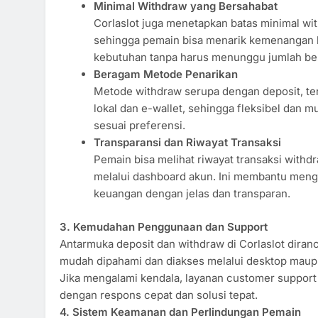
Minimal Withdraw yang Bersahabat
Corlaslot juga menetapkan batas minimal wit
sehingga pemain bisa menarik kemenangan k
kebutuhan tanpa harus menunggu jumlah be
Beragam Metode Penarikan
Metode withdraw serupa dengan deposit, te
lokal dan e-wallet, sehingga fleksibel dan 
sesuai preferensi.
Transparansi dan Riwayat Transaksi
Pemain bisa melihat riwayat transaksi withd
melalui dashboard akun. Ini membantu mengo
keuangan dengan jelas dan transparan.
3. Kemudahan Penggunaan dan Support
Antarmuka deposit dan withdraw di Corlaslot diranc
mudah dipahami dan diakses melalui desktop maup
Jika mengalami kendala, layanan customer suppor
dengan respons cepat dan solusi tepat.
4. Sistem Keamanan dan Perlindungan Pemain