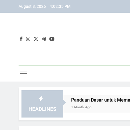
Skip
August 8, 2026
4:02:36 PM
to
content
Clo
Nikmati A
Menjaga Data Akun
Panduan Dasar untuk Memahami Edw
1 Month Ago
HEADLINES