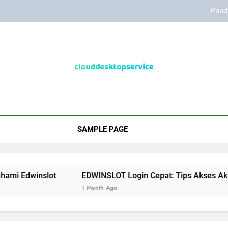
Pand
EDWINSLOT Login Cep
Tips Memastikan Login Edwinslot Berjalan Lanc
TIARA4D Log
ud Desktop Service
Pand
kses Desktop Berbasis Awan Yang Cepat Dan Aman Dari Cloud D
EDWINSLOT Login Cep
SAMPLE PAGE
Tips Memastikan Login Edwinslot Berjalan Lanc
inslot
EDWINSLOT Login Cepat: Tips Akses Akun tanp
1 Month Ago