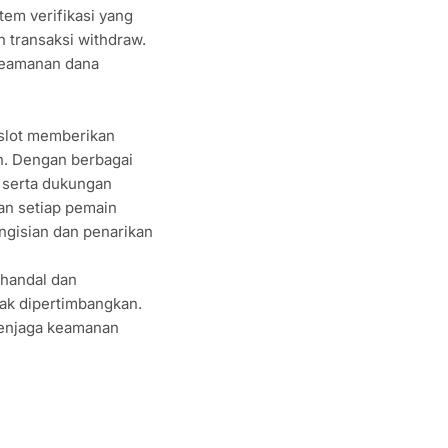
tem verifikasi yang
n transaksi withdraw.
keamanan dana
laslot memberikan
n. Dengan berbagai
 serta dukungan
an setiap pemain
ngisian dan penarikan
 handal dan
yak dipertimbangkan.
menjaga keamanan