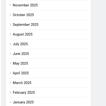
November 2025
October 2025
September 2025
August 2025
July 2025
June 2025
May 2025
April 2025
March 2025
February 2025
January 2025