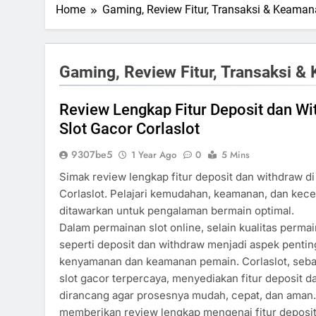
Home
Gaming, Review Fitur, Transaksi & Keama
Gaming, Review Fitur, Transaksi 
Review Lengkap Fitur Deposit dan Wit
Slot Gacor Corlaslot
9307be5
1 Year Ago
0
5 Mins
Simak review lengkap fitur deposit dan withdraw di
Corlaslot. Pelajari kemudahan, keamanan, dan kece
ditawarkan untuk pengalaman bermain optimal.
Dalam permainan slot online, selain kualitas permain
seperti deposit dan withdraw menjadi aspek penti
kenyamanan dan keamanan pemain. Corlaslot, sebag
slot gacor terpercaya, menyediakan fitur deposit 
dirancang agar prosesnya mudah, cepat, dan aman. A
memberikan review lengkap mengenai fitur deposit