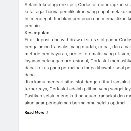
Selain teknologi enkripsi, Corlaslot menerapkan sis
ketat agar hanya pemilik akun yang dapat melakuka
Ini mencegah tindakan penipuan dan memastikan 
pemain.
Kesimpulan
Fitur deposit dan withdraw di situs slot gacor Cor
pengalaman transaksi yang mudah, cepat, dan ama
metode pembayaran, proses otomatis yang efisien,
layanan pelanggan profesional, Corlaslot memastik
dapat fokus pada permainan tanpa khawatir soal pe
dana.
Jika kamu mencari situs slot dengan fitur transaksi
terpercaya, Corlaslot adalah pilihan yang sangat la
Pastikan selalu mengikuti panduan transaksi dan 
akun agar pengalaman bermainmu selalu optimal.
Read More