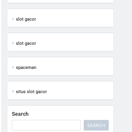
slot gacor
slot gacor
spaceman
situs slot gacor
Search
SEARCH