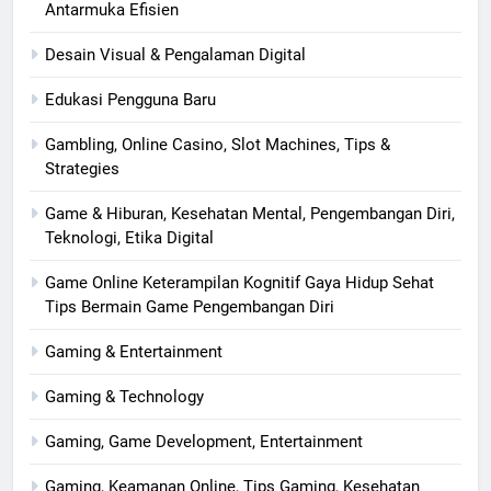
Antarmuka Efisien
Desain Visual & Pengalaman Digital
Edukasi Pengguna Baru
Gambling, Online Casino, Slot Machines, Tips &
Strategies
Game & Hiburan, Kesehatan Mental, Pengembangan Diri,
Teknologi, Etika Digital
Game Online Keterampilan Kognitif Gaya Hidup Sehat
Tips Bermain Game Pengembangan Diri
Gaming & Entertainment
Gaming & Technology
Gaming, Game Development, Entertainment
Gaming, Keamanan Online, Tips Gaming, Kesehatan