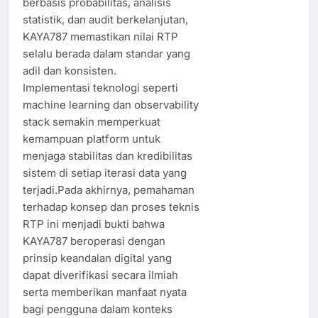
berbasis probabilitas, analisis
statistik, dan audit berkelanjutan,
KAYA787 memastikan nilai RTP
selalu berada dalam standar yang
adil dan konsisten.
Implementasi teknologi seperti
machine learning dan observability
stack semakin memperkuat
kemampuan platform untuk
menjaga stabilitas dan kredibilitas
sistem di setiap iterasi data yang
terjadi.Pada akhirnya, pemahaman
terhadap konsep dan proses teknis
RTP ini menjadi bukti bahwa
KAYA787 beroperasi dengan
prinsip keandalan digital yang
dapat diverifikasi secara ilmiah
serta memberikan manfaat nyata
bagi pengguna dalam konteks