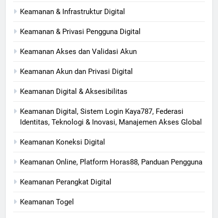
Keamanan & Infrastruktur Digital
Keamanan & Privasi Pengguna Digital
Keamanan Akses dan Validasi Akun
Keamanan Akun dan Privasi Digital
Keamanan Digital & Aksesibilitas
Keamanan Digital, Sistem Login Kaya787, Federasi
Identitas, Teknologi & Inovasi, Manajemen Akses Global
Keamanan Koneksi Digital
Keamanan Online, Platform Horas88, Panduan Pengguna
Keamanan Perangkat Digital
Keamanan Togel