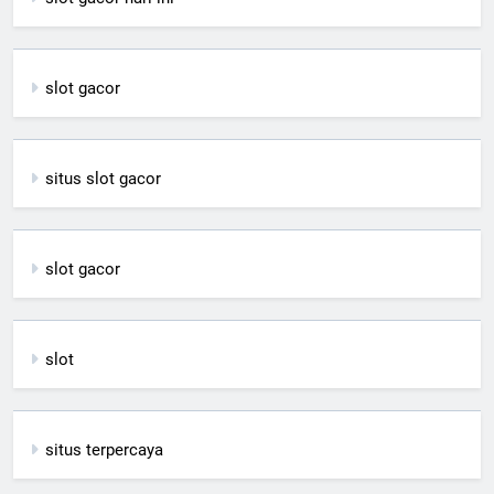
slot gacor
situs slot gacor
slot gacor
slot
situs terpercaya