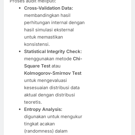
Proses audit meliputi:
Cross-Validation Data:
membandingkan hasil
perhitungan internal dengan
hasil simulasi eksternal
untuk memastikan
konsistensi.
Statistical Integrity Check:
menggunakan metode
Chi-
Square Test
atau
Kolmogorov-Smirnov Test
untuk mengevaluasi
kesesuaian distribusi data
aktual dengan distribusi
teoretis.
Entropy Analysis:
digunakan untuk mengukur
tingkat acakan
(randomness) dalam