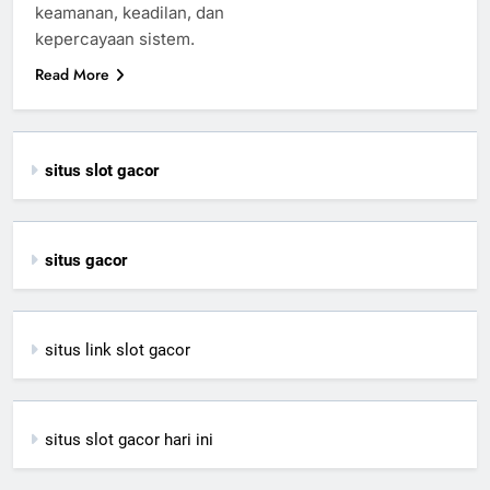
keamanan, keadilan, dan
kepercayaan sistem.
Read More
situs slot gacor
situs gacor
situs link slot gacor
situs slot gacor hari ini