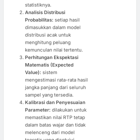
statistiknya.
Analisis Distribusi
Probabilitas:
setiap hasil
dimasukkan dalam model
distribusi acak untuk
menghitung peluang
kemunculan nilai tertentu.
Perhitungan Ekspektasi
Matematis (Expected
Value):
sistem
mengestimasi rata-rata hasil
jangka panjang dari seluruh
sampel yang tersedia.
Kalibrasi dan Penyesuaian
Parameter:
dilakukan untuk
memastikan nilai RTP tetap
dalam batas wajar dan tidak
melenceng dari model
teoretis yang disetujui.