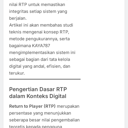
nilai RTP untuk memastikan
integritas setiap sistem yang
berjalan.
Artikel ini akan membahas studi
teknis mengenai konsep RTP,
metode pengukurannya, serta
bagaimana KAYA787
mengimplementasikan sistem ini
sebagai bagian dari tata kelola
digital yang andal, efisien, dan
terukur.
Pengertian Dasar RTP
dalam Konteks Digital
Return to Player (RTP)
merupakan
persentase yang menunjukkan
seberapa besar nilai pengembalian
teoretis kepada pengguna