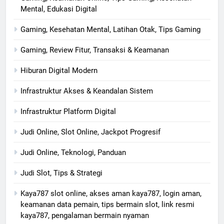
Mental, Edukasi Digital
Gaming, Kesehatan Mental, Latihan Otak, Tips Gaming
Gaming, Review Fitur, Transaksi & Keamanan
Hiburan Digital Modern
Infrastruktur Akses & Keandalan Sistem
Infrastruktur Platform Digital
Judi Online, Slot Online, Jackpot Progresif
Judi Online, Teknologi, Panduan
Judi Slot, Tips & Strategi
Kaya787 slot online, akses aman kaya787, login aman,
keamanan data pemain, tips bermain slot, link resmi
kaya787, pengalaman bermain nyaman