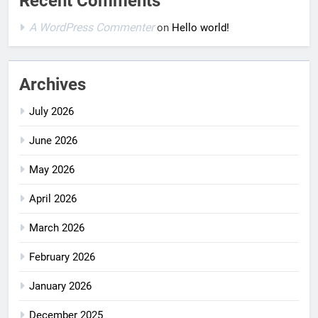
Recent Comments
A WordPress Commenter
on
Hello world!
Archives
July 2026
June 2026
May 2026
April 2026
March 2026
February 2026
January 2026
December 2025