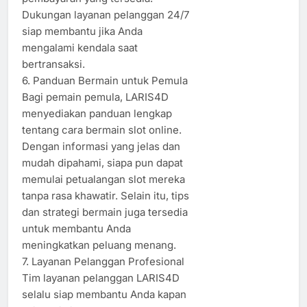
Dukungan layanan pelanggan 24/7
siap membantu jika Anda
mengalami kendala saat
bertransaksi.
6. Panduan Bermain untuk Pemula
Bagi pemain pemula, LARIS4D
menyediakan panduan lengkap
tentang cara bermain slot online.
Dengan informasi yang jelas dan
mudah dipahami, siapa pun dapat
memulai petualangan slot mereka
tanpa rasa khawatir. Selain itu, tips
dan strategi bermain juga tersedia
untuk membantu Anda
meningkatkan peluang menang.
7. Layanan Pelanggan Profesional
Tim layanan pelanggan LARIS4D
selalu siap membantu Anda kapan