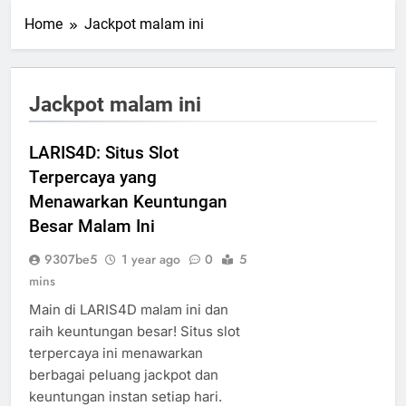
Home
Jackpot malam ini
Jackpot malam ini
LARIS4D: Situs Slot
Terpercaya yang
Menawarkan Keuntungan
Besar Malam Ini
9307be5
1 year ago
0
5
mins
Main di LARIS4D malam ini dan
raih keuntungan besar! Situs slot
terpercaya ini menawarkan
berbagai peluang jackpot dan
keuntungan instan setiap hari.