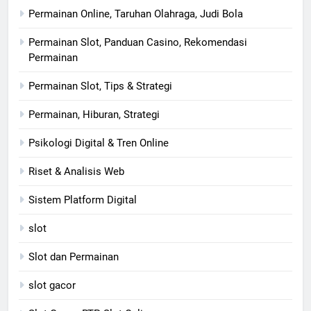
Permainan Online, Taruhan Olahraga, Judi Bola
Permainan Slot, Panduan Casino, Rekomendasi
Permainan
Permainan Slot, Tips & Strategi
Permainan, Hiburan, Strategi
Psikologi Digital & Tren Online
Riset & Analisis Web
Sistem Platform Digital
slot
Slot dan Permainan
slot gacor