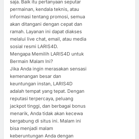
saja. Baik itu pertanyaan seputar
permainan, kendala teknis, atau
informasi tentang promosi, semua
akan ditangani dengan cepat dan
ramah. Layanan ini dapat diakses
melalui live chat, email, atau media
sosial resmi LARIS4D.
Mengapa Memilih LARIS4D untuk
Bermain Malam Ini?
Jika Anda ingin merasakan sensasi
kemenangan besar dan
keuntungan instan, LARIS4D
adalah tempat yang tepat. Dengan
reputasi terpercaya, peluang
jackpot tinggi, dan berbagai bonus
menarik, Anda tidak akan kecewa
bergabung di situs ini. Malam ini
bisa menjadi malam
keberuntungan Anda dengan