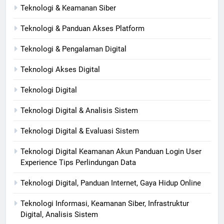
Teknologi & Keamanan Siber
Teknologi & Panduan Akses Platform
Teknologi & Pengalaman Digital
Teknologi Akses Digital
Teknologi Digital
Teknologi Digital & Analisis Sistem
Teknologi Digital & Evaluasi Sistem
Teknologi Digital Keamanan Akun Panduan Login User
Experience Tips Perlindungan Data
Teknologi Digital, Panduan Internet, Gaya Hidup Online
Teknologi Informasi, Keamanan Siber, Infrastruktur
Digital, Analisis Sistem