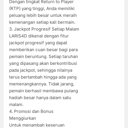
Dengan tingkat Return to Player
(RTP) yang tinggi, Anda memiliki
peluang lebih besar untuk meraih
kemenangan setiap kali bermain.
3. Jackpot Progresif Setiap Malam
LARIS4D dikenal dengan fitur
jackpot progresif yang dapat
memberikan cuan besar bagi para
pemain beruntung. Setiap taruhan
yang dipasang akan berkontribusi
pada jackpot, sehingga nilainya
terus bertambah hingga ada yang
memenangkannya. Tidak jarang,
pemain berhasil membawa pulang
hadiah besar hanya dalam satu
malam.
4. Promosi dan Bonus
Menggiurkan
Untuk menambah keseruan