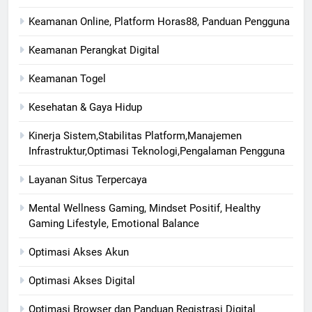
Keamanan Online, Platform Horas88, Panduan Pengguna
Keamanan Perangkat Digital
Keamanan Togel
Kesehatan & Gaya Hidup
Kinerja Sistem,Stabilitas Platform,Manajemen
Infrastruktur,Optimasi Teknologi,Pengalaman Pengguna
Layanan Situs Terpercaya
Mental Wellness Gaming, Mindset Positif, Healthy
Gaming Lifestyle, Emotional Balance
Optimasi Akses Akun
Optimasi Akses Digital
Optimasi Browser dan Panduan Registrasi Digital