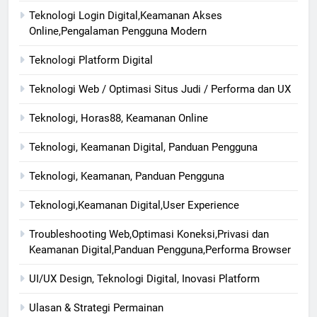
Teknologi Login Digital,Keamanan Akses
Online,Pengalaman Pengguna Modern
Teknologi Platform Digital
Teknologi Web / Optimasi Situs Judi / Performa dan UX
Teknologi, Horas88, Keamanan Online
Teknologi, Keamanan Digital, Panduan Pengguna
Teknologi, Keamanan, Panduan Pengguna
Teknologi,Keamanan Digital,User Experience
Troubleshooting Web,Optimasi Koneksi,Privasi dan
Keamanan Digital,Panduan Pengguna,Performa Browser
UI/UX Design, Teknologi Digital, Inovasi Platform
Ulasan & Strategi Permainan