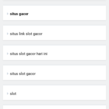
situs gacor
situs link slot gacor
situs slot gacor hari ini
situs slot gacor
slot