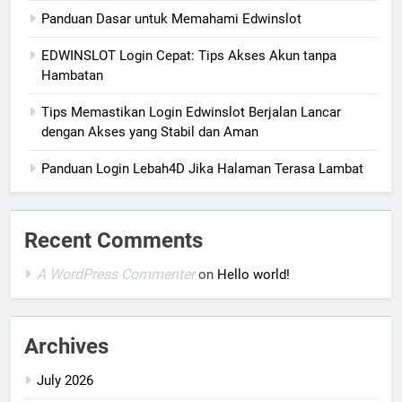
Panduan Dasar untuk Memahami Edwinslot
EDWINSLOT Login Cepat: Tips Akses Akun tanpa
Hambatan
Tips Memastikan Login Edwinslot Berjalan Lancar
dengan Akses yang Stabil dan Aman
Panduan Login Lebah4D Jika Halaman Terasa Lambat
Recent Comments
A WordPress Commenter
on
Hello world!
Archives
July 2026