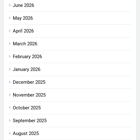
June 2026
May 2026
April 2026
March 2026
February 2026
January 2026
December 2025
November 2025
October 2025
September 2025
August 2025