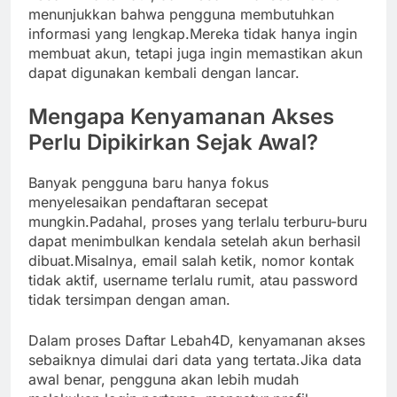
menunjukkan bahwa pengguna membutuhkan
informasi yang lengkap.Mereka tidak hanya ingin
membuat akun, tetapi juga ingin memastikan akun
dapat digunakan kembali dengan lancar.
Mengapa Kenyamanan Akses
Perlu Dipikirkan Sejak Awal?
Banyak pengguna baru hanya fokus
menyelesaikan pendaftaran secepat
mungkin.Padahal, proses yang terlalu terburu-buru
dapat menimbulkan kendala setelah akun berhasil
dibuat.Misalnya, email salah ketik, nomor kontak
tidak aktif, username terlalu rumit, atau password
tidak tersimpan dengan aman.
Dalam proses Daftar Lebah4D, kenyamanan akses
sebaiknya dimulai dari data yang tertata.Jika data
awal benar, pengguna akan lebih mudah