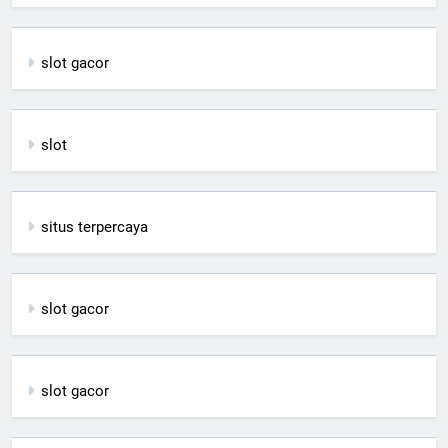
slot gacor
slot
situs terpercaya
slot gacor
slot gacor