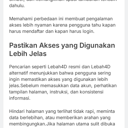
dahulu.
Memahami perbedaan ini membuat pengalaman
akses lebih nyaman karena pengguna tahu kapan
harus mendaftar dan kapan harus login.
Pastikan Akses yang Digunakan
Lebih Jelas
Pencarian seperti Lebah4D resmi dan Lebah4D
alternatif menunjukkan bahwa pengguna sering
ingin memastikan akses yang digunakan lebih
jelas.Sebelum memasukkan data akun, perhatikan
tampilan halaman, instruksi, dan konsistensi
informasi.
Hindari halaman yang terlihat tidak rapi, meminta
data berlebihan, atau memberikan arahan yang
membingungkan.Jika halaman utama sulit dibuka