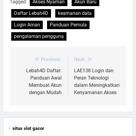
Tagged:
Akses Nyaman
Akun Baru
Daftar Lebah4D
keamanan data
Login Aman
Panduan Pemula
pengalaman pengguna
Previous:
Next:
Post
navigation
Lebah4D Daftar:
LAE138 Login dan
Panduan Awal
Peran Teknologi
Membuat Akun
dalam Meningkatkan
dengan Mudah
Kenyamanan Akses
situs slot gacor