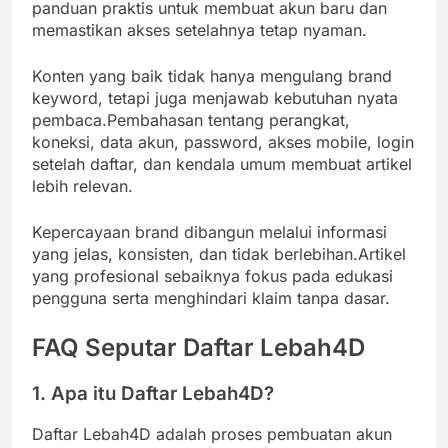
panduan praktis untuk membuat akun baru dan
memastikan akses setelahnya tetap nyaman.
Konten yang baik tidak hanya mengulang brand
keyword, tetapi juga menjawab kebutuhan nyata
pembaca.Pembahasan tentang perangkat,
koneksi, data akun, password, akses mobile, login
setelah daftar, dan kendala umum membuat artikel
lebih relevan.
Kepercayaan brand dibangun melalui informasi
yang jelas, konsisten, dan tidak berlebihan.Artikel
yang profesional sebaiknya fokus pada edukasi
pengguna serta menghindari klaim tanpa dasar.
FAQ Seputar Daftar Lebah4D
1. Apa itu Daftar Lebah4D?
Daftar Lebah4D adalah proses pembuatan akun