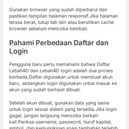
Gunakan browser yang sudah diperbarui dan
pastikan tampilan halaman responsif.Jika halaman
terasa berat, tutup tab lain atau bersihkan cache
browser sebelum mencoba kembali.
Pahami Perbedaan Daftar dan
Login
Pengguna baru perlu memahami bahwa Daftar
Lebah4D dan Lebah4D login adalah dua proses
berbeda.Daftar digunakan untuk membuat akun
baru, sedangkan login digunakan untuk masuk ke
akun yang sudah berhasil dibuat.
Setelah akun dibuat, gunakan data yang sama
untuk login sesuai sistem yang tersedia.Jika login
gagal, jangan langsung mencoba berkali-
kali.Periksa username, password, huruf kapital,
simbol, dan kemungkinan spasi tambahan terlebih