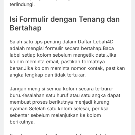
terlindungi.
Isi Formulir dengan Tenang dan
Bertahap
Salah satu tips penting dalam Daftar Lebah4D
adalah mengisi formulir secara bertahap.Baca
label setiap kolom sebelum mengetik data.Jika
kolom meminta email, pastikan formatnya
benar.Jika kolom meminta nomor kontak, pastikan
angka lengkap dan tidak tertukar.
Jangan mengisi semua kolom secara terburu-
buru.Kesalahan satu huruf atau satu angka dapat
membuat proses berikutnya menjadi kurang
nyaman.Setelah satu kolom selesai, periksa
sebentar sebelum melanjutkan ke kolom
berikutnya.