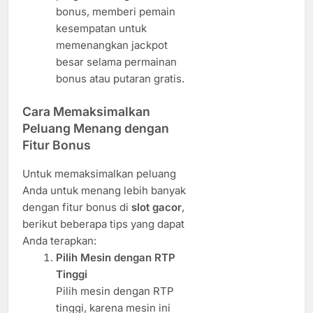
bonus, memberi pemain
kesempatan untuk
memenangkan jackpot
besar selama permainan
bonus atau putaran gratis.
Cara Memaksimalkan
Peluang Menang dengan
Fitur Bonus
Untuk memaksimalkan peluang
Anda untuk menang lebih banyak
dengan fitur bonus di
slot gacor
,
berikut beberapa tips yang dapat
Anda terapkan:
Pilih Mesin dengan RTP
Tinggi
Pilih mesin dengan RTP
tinggi, karena mesin ini