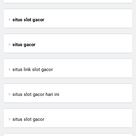
situs slot gacor
situs gacor
situs link slot gacor
situs slot gacor hari ini
situs slot gacor