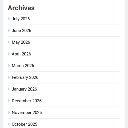
Archives
July 2026
June 2026
May 2026
April 2026
March 2026
February 2026
January 2026
December 2025
November 2025
October 2025