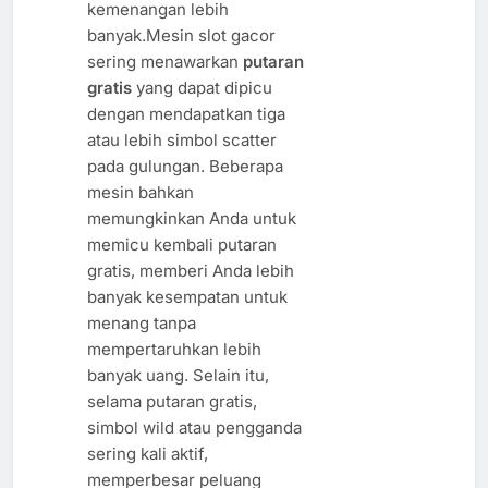
kemenangan lebih
banyak.Mesin slot gacor
sering menawarkan
putaran
gratis
yang dapat dipicu
dengan mendapatkan tiga
atau lebih simbol scatter
pada gulungan. Beberapa
mesin bahkan
memungkinkan Anda untuk
memicu kembali putaran
gratis, memberi Anda lebih
banyak kesempatan untuk
menang tanpa
mempertaruhkan lebih
banyak uang. Selain itu,
selama putaran gratis,
simbol wild atau pengganda
sering kali aktif,
memperbesar peluang