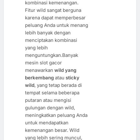
kombinasi kemenangan.
Fitur wild sangat berguna
karena dapat memperbesar
peluang Anda untuk menang
lebih banyak dengan
menciptakan kombinasi
yang lebih
menguntungkan.Banyak
mesin slot gacor
menawarkan
wild yang
berkembang
atau
sticky
wild
, yang tetap berada di
tempat selama beberapa
putaran atau mengisi
gulungan dengan wild,
meningkatkan peluang Anda
untuk mendapatkan
kemenangan besar. Wild
yang lebih sering muncul,