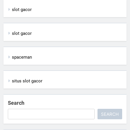
slot gacor
slot gacor
spaceman
situs slot gacor
Search
SEARCH