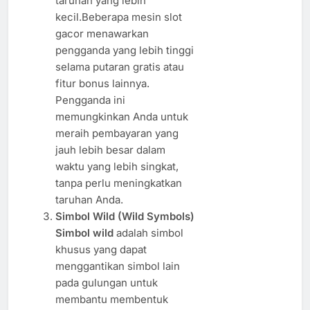
taruhan yang lebih
kecil.Beberapa mesin slot
gacor menawarkan
pengganda yang lebih tinggi
selama putaran gratis atau
fitur bonus lainnya.
Pengganda ini
memungkinkan Anda untuk
meraih pembayaran yang
jauh lebih besar dalam
waktu yang lebih singkat,
tanpa perlu meningkatkan
taruhan Anda.
Simbol Wild (Wild Symbols)
Simbol wild
adalah simbol
khusus yang dapat
menggantikan simbol lain
pada gulungan untuk
membantu membentuk