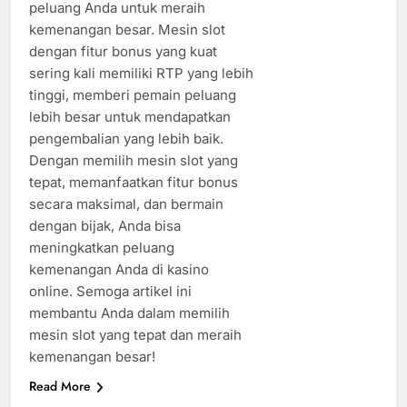
peluang Anda untuk meraih
kemenangan besar. Mesin slot
dengan fitur bonus yang kuat
sering kali memiliki RTP yang lebih
tinggi, memberi pemain peluang
lebih besar untuk mendapatkan
pengembalian yang lebih baik.
Dengan memilih mesin slot yang
tepat, memanfaatkan fitur bonus
secara maksimal, dan bermain
dengan bijak, Anda bisa
meningkatkan peluang
kemenangan Anda di kasino
online. Semoga artikel ini
membantu Anda dalam memilih
mesin slot yang tepat dan meraih
kemenangan besar!
Read More