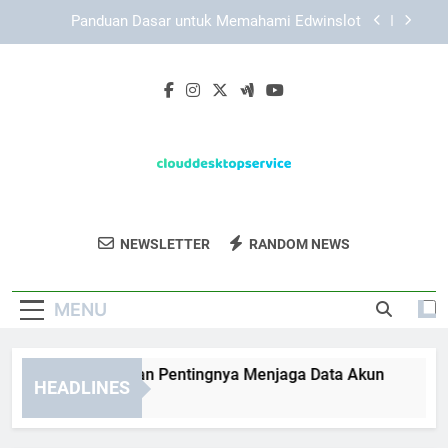
Skip
EDWINSLOT Login Cepat: Tips Akses Akun tanpa
to
Hambatan
content
Tips Memastikan Login Edwinslot Berjalan
Lancar dengan Akses yang Stabil dan Aman
TIARA4D Login dan Pentingnya Menjaga Data
Akun
Panduan Dasar untuk Memahami Edwinslot
EDWINSLOT Login Cepat: Tips Akses Akun tanpa
Hambatan
Cloud Desktop
Nikmati Akses Desktop Berbasis Awan Yang
Tips Memastikan Login Edwinslot Berjalan
NEWSLETTER
RANDOM NEWS
Service
Lancar dengan Akses yang Stabil dan Aman
Cepat Dan Aman Dari Cloud Desktop
Service.
MENU
IARA4D Login dan Pentingnya Menjaga Data Akun
Pandu
HEADLINES
Weeks Ago
1 Mont