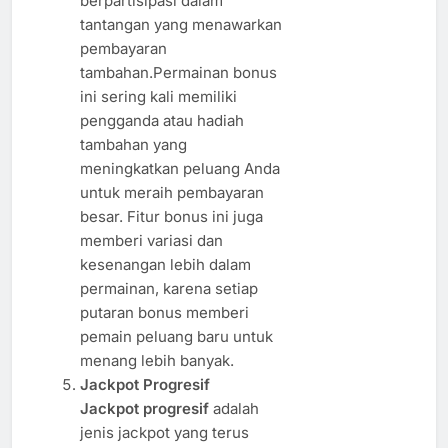
berpartisipasi dalam
tantangan yang menawarkan
pembayaran
tambahan.Permainan bonus
ini sering kali memiliki
pengganda atau hadiah
tambahan yang
meningkatkan peluang Anda
untuk meraih pembayaran
besar. Fitur bonus ini juga
memberi variasi dan
kesenangan lebih dalam
permainan, karena setiap
putaran bonus memberi
pemain peluang baru untuk
menang lebih banyak.
Jackpot Progresif
Jackpot progresif
adalah
jenis jackpot yang terus