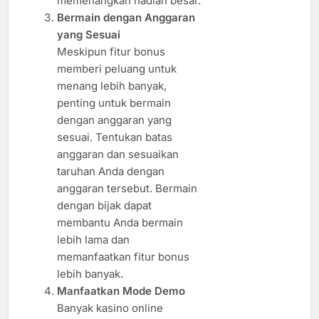
memenangkan hadiah besar.
Bermain dengan Anggaran
yang Sesuai
Meskipun fitur bonus
memberi peluang untuk
menang lebih banyak,
penting untuk bermain
dengan anggaran yang
sesuai. Tentukan batas
anggaran dan sesuaikan
taruhan Anda dengan
anggaran tersebut. Bermain
dengan bijak dapat
membantu Anda bermain
lebih lama dan
memanfaatkan fitur bonus
lebih banyak.
Manfaatkan Mode Demo
Banyak kasino online