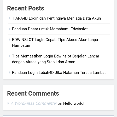
Recent Posts
TIARA4D Login dan Pentingnya Menjaga Data Akun
Panduan Dasar untuk Memahami Edwinslot
EDWINSLOT Login Cepat: Tips Akses Akun tanpa
Hambatan
Tips Memastikan Login Edwinslot Berjalan Lancar
dengan Akses yang Stabil dan Aman
Panduan Login Lebah4D Jika Halaman Terasa Lambat
Recent Comments
A WordPress Commenter
on
Hello world!