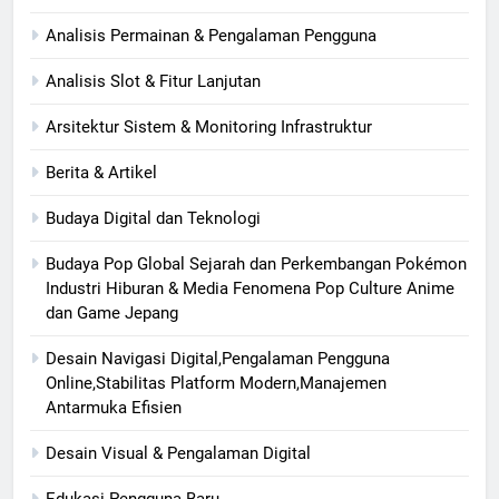
Analisis Permainan & Pengalaman Pengguna
Analisis Slot & Fitur Lanjutan
Arsitektur Sistem & Monitoring Infrastruktur
Berita & Artikel
Budaya Digital dan Teknologi
Budaya Pop Global Sejarah dan Perkembangan Pokémon
Industri Hiburan & Media Fenomena Pop Culture Anime
dan Game Jepang
Desain Navigasi Digital,Pengalaman Pengguna
Online,Stabilitas Platform Modern,Manajemen
Antarmuka Efisien
Desain Visual & Pengalaman Digital