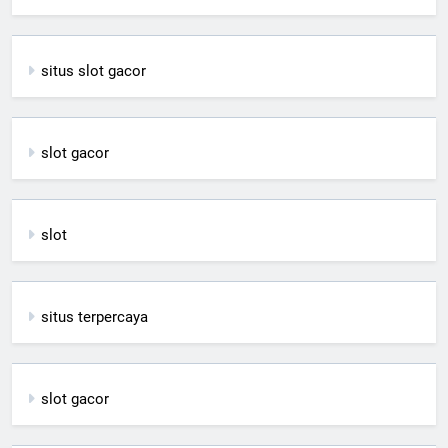
situs slot gacor
slot gacor
slot
situs terpercaya
slot gacor